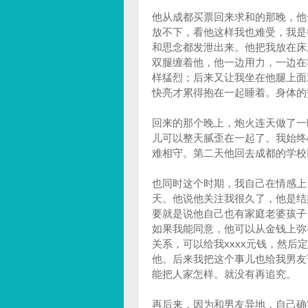
他从成都买票回来求和的那晚，他
放不下，看他这样我也难受，我是
和思念都发泄出来。他把我放在床
双腿缠着他，他一边用力，一边在
样猛烈；后来又让我坐在他腿上面
快亮才累得抱在一起睡着。身体的
回来的那个晚上，炮火连天做了一
儿可以整天腻歪在一起了。我始终
难相守。第二天他回去成都的学校
也同时这个时期，我自己在情感上
天。他说他关注我很久了，他是结
要就是说他自己也有家庭老婆孩子
如果我能同意，他可以从金钱上弥
关系，可以给我xxxx元钱，然
他。后来我把这个事儿也给我男友
能把人家怎样。就没有再追究。
再后来，因为和男友异地，自己确