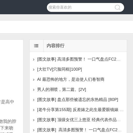
内容排行
[图文故事] 高清多图预警！ 一口气盘点FC2美少女系列之
[大壮TV]穴脸同框[100P]
AI 最恐怖的地方，是迫使人们卷智商
男人的潮喷，第二篇。[2V]
[图文故事] 盘点那些被遗忘的东热精品 [80P]
时是高中
[老牛分享第155期] 反差婊之此生最爱眼镜婊 [160P]
[图文故事] 顶级女优三上悠亚 经典代表作品盘点 [288P
吻我的脖
下来吻
[图文故事] 高清多图预警！ 一口气盘点FC2美少女系列