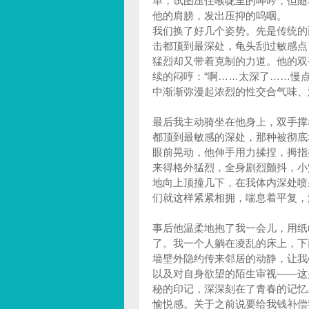
单，试图压住喉咙里的呻吟，但随
他的肩膀，发出压抑的呜咽。
我们换了好几个姿势。先是传统的
击都顶到最深处，龟头刮过敏感点
猛烈却又带着克制的力道。他的双
续的闷哼：“啊……太深了……慢
中渐渐弥漫起浓烈的性交合气味、
最后我主动骑坐在他身上，双手撑
都顶到最敏感的深处，那种被彻底
眼前晃动，他伸手用力揉捏，拇指
来得格外猛烈，全身剧烈颤抖，小
地向上顶撞几下，在我体内深处喷
们就这样紧紧相拥，喘息着平复，
事后他温柔地抱了我一会儿，用纸
了。我一个人躺在凌乱的床上，下
墙壁外隐约传来邻居的动静，让我
以及对自身欲望的陌生审视——这
秘的印记，深深刻在了青春的记忆
愉悦感。关于之前说要给我钱补偿