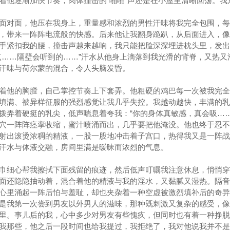
着他逐渐加快节奏，肉体撞击的“啪啪”声还是在小屋里清晰回荡。我
面对面，他压在我身上，重量感和浓烈的男性汗味将我完全包围，每
，带来一阵阵电流般的快感。后来他让我翻身跪趴，从后面进入，像
手紧扣我的腰，撞击声越来越响，我只能把脸深深埋进枕头里，发出
点……隔壁会听到的……”汗水从他身上滴落到我光滑的背脊，又热又
汗味与荷尔蒙的混合，令人头脑发昏。
着他的胸膛，自己掌控节奏上下套弄。他粗硬的鸡巴每一次被我完全
填满、被异样征服的强烈感觉让我几乎失控。我越动越快，丰满的乳
拨弄着硬挺的乳尖，低声喘息着夸我：“你的身体真敏感，真会吸……
穴一阵阵痉挛收缩，蜜汁喷涌而出，几乎要把他淹没。他也终于忍不
射出滚烫浓稠的精液，一股一股地冲击着子宫口，热得我又是一阵战
汗水与体液交融，房间里满是暧昧而浓烈的气息。
巾细心帮我擦拭下面残留的痕迹，然后低声叮嘱我注意休息，悄悄穿
面还隐隐抽动着，混合着他的精液与我的淫水，又黏腻又湿热。隔音
心里涌起一阵后怕与羞耻，却也夹杂着一种空虚被激烈填补后的奇异
是我第一次尝到男友以外男人的滋味，那种既刺激又复杂的感受，像
里。事儿后的我，心中多少对男友有些愧疚，但同时也有着一种挣脱
我那些，他之后一段时间也给我提过，我拒绝了，我对他说我并不是