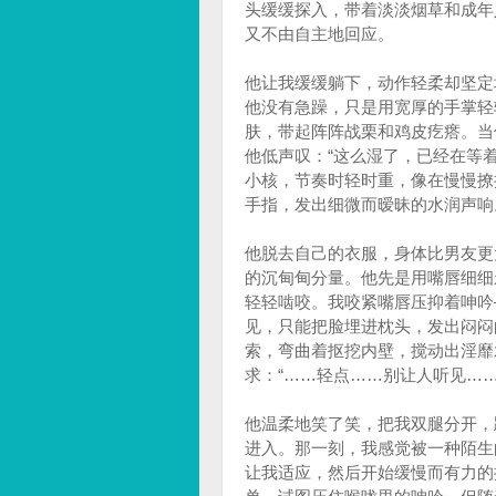
头缓缓探入，带着淡淡烟草和成年
又不由自主地回应。
他让我缓缓躺下，动作轻柔却坚定
他没有急躁，只是用宽厚的手掌轻
肤，带起阵阵战栗和鸡皮疙瘩。当
他低声叹：“这么湿了，已经在等
小核，节奏时轻时重，像在慢慢撩
手指，发出细微而暧昧的水润声响
他脱去自己的衣服，身体比男友更
的沉甸甸分量。他先是用嘴唇细细
轻轻啮咬。我咬紧嘴唇压抑着呻吟
见，只能把脸埋进枕头，发出闷闷
索，弯曲着抠挖内壁，搅动出淫靡
求：“……轻点……别让人听见……
他温柔地笑了笑，把我双腿分开，
进入。那一刻，我感觉被一种陌生
让我适应，然后开始缓慢而有力的