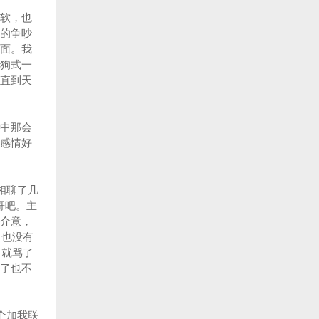
软，也
的争吵
面。我
狗式一
直到天
中那会
感情好
相聊了几
哥吧。主
介意，
，也没有
，就骂了
了也不
个加我联