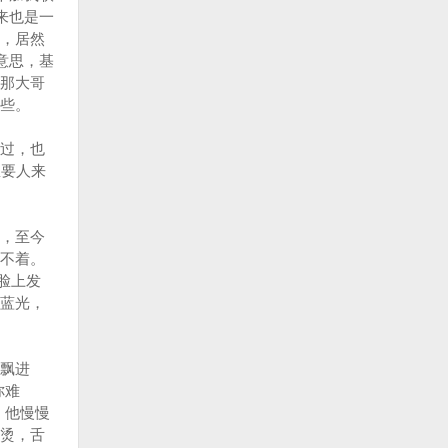
来也是一
，居然
意思，基
那大哥
些。
过，也
想要人来
，至今
不着。
脸上发
蓝光，
飘进
你难
。他慢慢
烫，舌