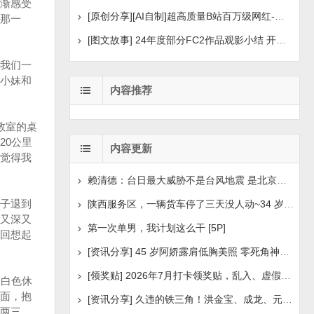
渐感受
[原创分享][AI自制]超高质量B站百万级网红-河野华粉丝
那一
[图文故事] 24年度部分FC2作品观影小结 开年王炸后续
我们一
小妹和
内容推荐
教室的桌
20公里
内容更新
觉得我
赖清德：台日最大威胁不是台风地震 是北京侵扰胁迫
子退到
陕西服务区，一辆货车停了三天没人动~34 岁司机早已离世
又深又
第一次单男，我计划这么干 [5P]
回想起
[资讯分享] 45 岁阿娇露肩低胸美照 零死角神颜瘦身状
[领奖贴] 2026年7月打卡领奖贴，乱入、虚假领奖禁言，领取
和白色休
面，抱
[资讯分享] 久违的铁三角！洪金宝、成龙、元彪最新合照
两三