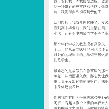
我，安抚我，等我慢慢适应。然后
到一种奇妙的充实感和快感，像潮
刻，我觉得自己彻底属于他了。
从那以后，我就食髓知味了。夜晚
直到高中毕业前。我们生活在四川
小伙，还有不少同龄同学不等毕业
那个年代学校的教室没有摄像头，
子上，他从后面疯狂地用鸡巴顶我
以外的县城里面的小旅馆开房做爱
们是学生。
最难忘的是放假后在教室里的那一
膝盖，从后面进入我。那姿势让我
重，桌子发出轻微的吱呀声。我把
来身体还会发热。
周末我们有时会坐车去20公里外
闲裤，看起来像个上班的年轻女人
着我的腿大力冲刺；有时候我骑在