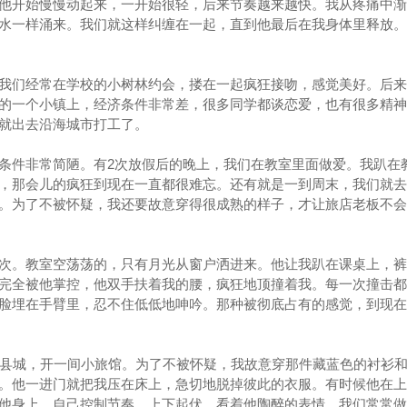
他开始慢慢动起来，一开始很轻，后来节奏越来越快。我从疼痛中渐
水一样涌来。我们就这样纠缠在一起，直到他最后在我身体里释放。
我们经常在学校的小树林约会，搂在一起疯狂接吻，感觉美好。后来
的一个小镇上，经济条件非常差，很多同学都谈恋爱，也有很多精神
就出去沿海城市打工了。
条件非常简陋。有2次放假后的晚上，我们在教室里面做爱。我趴在
，那会儿的疯狂到现在一直都很难忘。还有就是一到周末，我们就去
。为了不被怀疑，我还要故意穿得很成熟的样子，才让旅店老板不会
次。教室空荡荡的，只有月光从窗户洒进来。他让我趴在课桌上，裤
完全被他掌控，他双手扶着我的腰，疯狂地顶撞着我。每一次撞击都
脸埋在手臂里，忍不住低低地呻吟。那种被彻底占有的感觉，到现在
的县城，开一间小旅馆。为了不被怀疑，我故意穿那件藏蓝色的衬衫
。他一进门就把我压在床上，急切地脱掉彼此的衣服。有时候他在上
他身上，自己控制节奏，上下起伏，看着他陶醉的表情。我们常常做