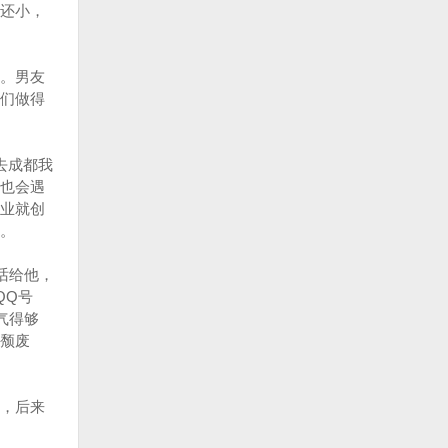
还小，
。男友
们做得
去成都我
也会遇
业就创
。
话给他，
QQ号
气得够
颓废
，后来