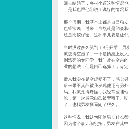
回去结婚了，乡村小镇这种情况也
二是我也跟他们说了说媒的情况我
那个假期，我基本上都是自己独立
也经常晚上过来，当然就是约会和
还是比较保密。这种事儿要是让邻
当时没过多久就到了9月开学，男
就变得空虚了，一个是情感上没人
到漂亮的女同学，我时常在空余的
业的想法，但是自己选择了，肯定
后来我实在是空虚受不了，感觉男
后来果不其然被我发现他还有另外
码。我就觉得奇怪，我经常登陆他
呛，第一次感觉自己被背叛了。哎
了，也找男友撕逼闹了很久。
这种情况，我认为即使男友什么都
因为这个事儿闹别扭，男友在其中