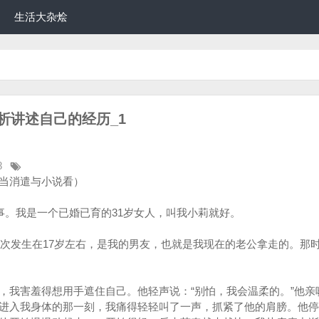
生活大杂烩
析讲述自己的经历_1
8
当消遣与小说看）
事。我是一个已婚已育的31岁女人，叫我小莉就好。
一次发生在17岁左右，是我的男友，也就是我现在的老公拿走的。那
，我害羞得想用手遮住自己。他轻声说：“别怕，我会温柔的。”他亲
进入我身体的那一刻，我痛得轻轻叫了一声，抓紧了他的肩膀。他停