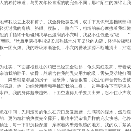
人的独特味道，与男友年轻青涩的吻完全不同，那种陌生的缠绵让我
地帮我脱去上衣和裤子。我全身微微发抖，双手下意识想遮挡胸部和
轻抚过我的肩膀、胳膊、腰肢，一路向下，粗糙的掌心摩擦着我细嫩
他的手指终于触碰到我早已湿润的小穴时，我忍不住低低地“嗯……”
着我呢。”然后用两根手指温柔却熟练地分开柔软的肉缝，轻轻按揉那
拨一团火焰。我的呼吸渐渐急促，小穴内爱液源源不断地涌出，沾湿
。
为壮实，下面那根粗壮的鸡巴已经完全勃起，龟头紫红发亮，带着成
亲吻我的脖子、锁骨，然后含住我的乳尖用力吮吸，舌头灵活地打圈
——隔壁就是邻里的房子，墙壁薄，隔音很差，我生怕声音传出去被
的喘息。他一边继续用嘴和手挑逗我的上身，一边手指在下面更深入
水声。我的身体越来越热，下面空虚得几乎要哭出来，忍不住小声哀
”
跪在中间，先用滚烫的龟头在穴口反复磨蹭，沾满我的淫水，然后缓
的、更为粗壮的热度完全撑开，胀痛中混杂着异样的充实快感。他停
抽送，每一下都沉稳深邃，摩擦着内壁最敏感的地方。我的双手紧紧