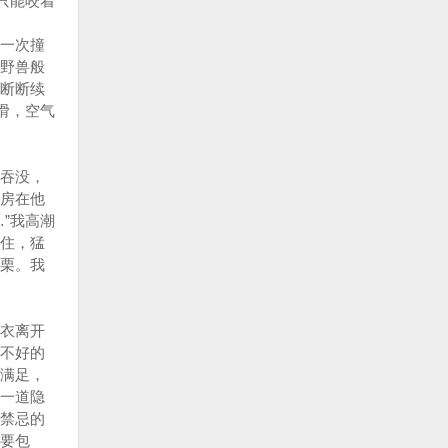
只能咬着
一次撞
野兽般
断断续
滑，空气
吞没，
房在他
”我高潮
住，猛
栗。我
衣离开
不好的
满足，
一道隐
禁忌的
要包