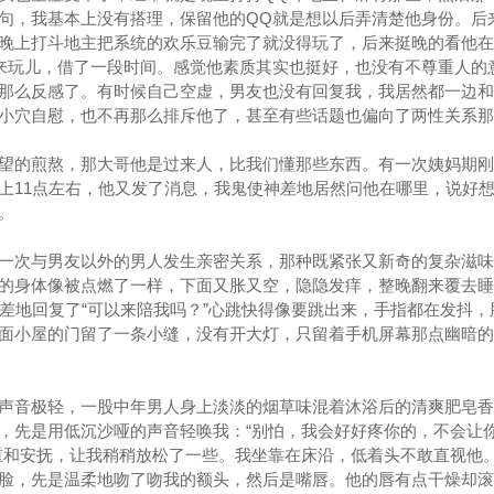
句，我基本上没有搭理，保留他的QQ就是想以后弄清楚他身份。后
晚上打斗地主把系统的欢乐豆输完了就没得玩了，后来挺晚的看他在
来玩儿，借了一段时间。感觉他素质其实也挺好，也没有不尊重人的
那么反感了。有时候自己空虚，男友也没有回复我，我居然都一边和
小穴自慰，也不再那么排斥他了，甚至有些话题也偏向了两性关系那
望的煎熬，那大哥他是过来人，比我们懂那些东西。有一次姨妈期刚
上11点左右，他又发了消息，我鬼使神差地居然问他在哪里，说好
。
一次与男友以外的男人发生亲密关系，那种既紧张又新奇的复杂滋味
的身体像被点燃了一样，下面又胀又空，隐隐发痒，整晚翻来覆去睡
神差地回复了“可以来陪我吗？”心跳快得像要跳出来，手指都在发抖，
面小屋的门留了一条小缝，没有开大灯，只留着手机屏幕那点幽暗的
声音极轻，一股中年男人身上淡淡的烟草味混着沐浴后的清爽肥皂香
，先是用低沉沙哑的声音轻唤我：“别怕，我会好好疼你的，不会让
重和安抚，让我稍稍放松了一些。我坐靠在床沿，低着头不敢直视他
脸，先是温柔地吻了吻我的额头，然后是嘴唇。他的唇有点干燥却滚