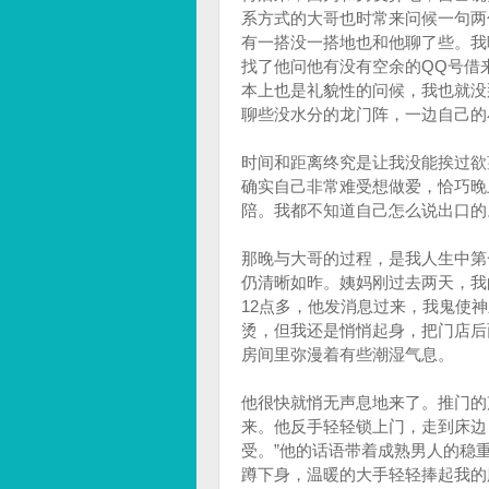
系方式的大哥也时常来问候一句两
有一搭没一搭地也和他聊了些。我
找了他问他有没有空余的QQ号借
本上也是礼貌性的问候，我也就没
聊些没水分的龙门阵，一边自己的
时间和距离终究是让我没能挨过欲
确实自己非常难受想做爱，恰巧晚
陪。我都不知道自己怎么说出口的
那晚与大哥的过程，是我人生中第
仍清晰如昨。姨妈刚过去两天，我
12点多，他发消息过来，我鬼使
烫，但我还是悄悄起身，把门店后
房间里弥漫着有些潮湿气息。
他很快就悄无声息地来了。推门的
来。他反手轻轻锁上门，走到床边
受。”他的话语带着成熟男人的稳
蹲下身，温暖的大手轻轻捧起我的