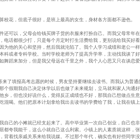
算校花，但底子很好，是班上最高的女生，身材各方面都不逊色。
件还可以，父母会给钱买牌子货的衣服来打扮自己。而我父母常年在
，电话都很少打，只是每个月定时打生活费给我，更别说给我买好看
因为他的关心和坚持，然后我就沦陷了。我个人学习成绩和老公一样
本科或者专科学校。当时学校老师为了提高升学率，主动找我谈了好
如舞蹈来加分，但是我父母远在千里之外，我个人心思又只在谈恋爱
假，等来了填报高考志愿的时候，男友坚持要继续去读书。而我认为普通
那个假期我自己决定休学以后也做了未来规划，立马就和家人沟通好
他乡，但也没好说什么，觉得反正成绩也不好，那我自己想做点生意
吃混喝。他们把原本计划拿给我出去读书的学费给了我，让我在镇上
我自己的小摊就已经支起来了。高中毕业第一次自己创业，自己也非
居都夸我能干，这么小就自己这么利索。小镇上的人素质就这样，张
，背着找亲戚关系来给我说媒。不过那个年代，确实也有好些同学没