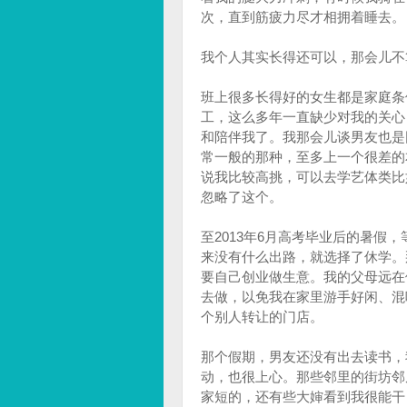
次，直到筋疲力尽才相拥着睡去。
我个人其实长得还可以，那会儿不
班上很多长得好的女生都是家庭条
工，这么多年一直缺少对我的关心
和陪伴我了。我那会儿谈男友也是
常一般的那种，至多上一个很差的
说我比较高挑，可以去学艺体类比
忽略了这个。
至2013年6月高考毕业后的暑
来没有什么出路，就选择了休学。
要自己创业做生意。我的父母远在
去做，以免我在家里游手好闲、混
个别人转让的门店。
那个假期，男友还没有出去读书，
动，也很上心。那些邻里的街坊邻
家短的，还有些大婶看到我很能干