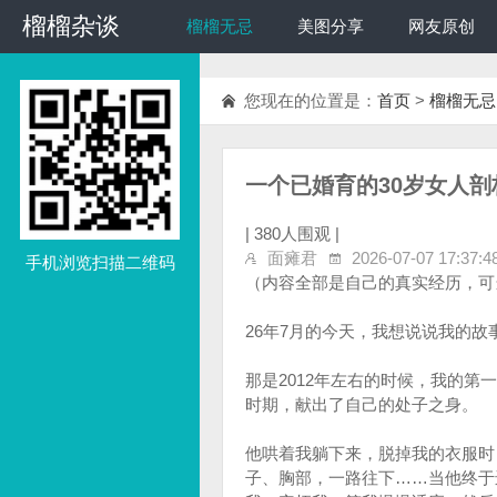
榴榴杂谈
榴榴杂谈
榴榴无忌
美图分享
网友原创
您现在的位置是：
首页
>
榴榴无忌
一个已婚育的30岁女人剖
|
380人围观 |
面瘫君
2026-07-07 17:37:4
手机浏览扫描二维码
（内容全部是自己的真实经历，可
26年7月的今天，我想说说我的故
那是2012年左右的时候，我的第
时期，献出了自己的处子之身。
他哄着我躺下来，脱掉我的衣服时
子、胸部，一路往下……当他终于