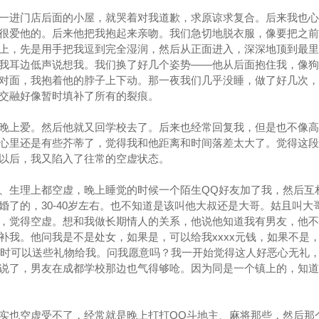
一进门店后面的小屋，就哭着对我道歉，求原谅求复合。后来我也心
很爱他的。后来他把我抱起来亲吻。我们急切地脱衣服，像要把之前
上，先是用手把我逗到完全湿润，然后从正面进入，深深地顶到最里
我耳边低声说想我。我们换了好几个姿势——他从后面抱住我，像狗
对面，我抱着他的脖子上下动。那一夜我们几乎没睡，做了好几次，
交融好像暂时填补了所有的裂痕。
晚上爱。然后他就又回学校去了。后来也经常回复我，但是也不像高
心里还是有些芥蒂了，觉得我和他距离和时间落差太大了。觉得这段
以后，我又陷入了往常的空虚状态。
、生理上都空虚，晚上睡觉的时候一个陌生QQ好友加了我，然后互
婚了的，30-40岁左右。也不知道是该叫他大叔还是大哥。姑且叫大
，觉得空虚。想和我做长期情人的关系，他说他知道我有男友，他不
补我。他问我是不是处女，如果是，可以给我xxxx元钱，如果不是
后定时可以送些礼物给我。问我愿意吗？我一开始觉得这人好恶心无礼
说了，男友在成都学校那边也气得够呛。因为同是一个镇上的，知道
实也空虚受不了，经常就是晚上打打QQ斗地主、麻将那些，然后那