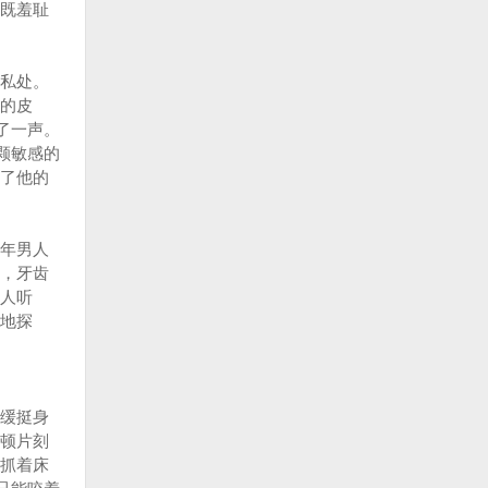
既羞耻
私处。
的皮
了一声。
颗敏感的
了他的
年男人
，牙齿
人听
地探
缓挺身
顿片刻
抓着床