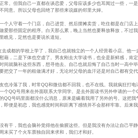
正常。但我自己一直都在谈恋爱，父母应该多少也耳闻过一些，一是
不同意。所以父母也回绝了那些来说媒的邻里大婶。
一个人守着一个门店，自己进货、然后摆摊卖货，吃住都是在门店上
做爱那些固定的程序。白天那么累，晚上当然也要释放释放，不过我
里瞧见，定然也是要说长道短。
友去成都的学校上学了，我自己也就独立的一个人经营着小店。他一
慰藉，二是下体也空虚了。男友刚去大学读书，也全是新鲜感，肯定
时间就脑补这些东西，想寻他去。自己也就后悔了自己当时一高中毕
要把交了一年的租做满才好，无论对父母的血汗还是对自己都有交代
友也冷落了我，时常QQ和微信都不回我，也不在线。我就疯狂打电
一个QQ号用来在外面联系大学同学。是去外面读书另外申请的一个
的QQ号码里面都没什么消息，原来是瞒着我用了另外的号。这把我
，即便是初恋，我也感觉时间和距离下感情并不会那样牢靠。后来我
没有干，我也会脑补觉得他在偷腥这些。但是我没有办法让自己平静
周末买了个火车票独自回来求和，我们才和好。