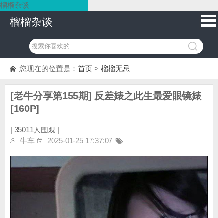
榴榴杂谈
榴榴杂谈
您现在的位置是：
首页
>
榴榴无忌
[老牛分享第155期] 反差婊之此生最爱眼镜婊
[160P]
|
35011人围观 |
牛车
2025-01-25 17:37:07