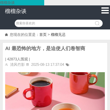
榴榴杂谈
榴榴杂谈
您现在的位置是：
首页
>
榴榴无忌
AI 最恐怖的地方，是迫使人们卷智商
|
42873人围观 |
清风竹影
2025-08-13 17:37:04