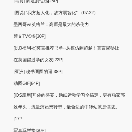
[写真] 御姐的性感[25P]
[图说] “我方超人化，敌方弱智化” （07.22）
墨西哥vs英格兰：高原是最大的杀伤力
禁文TV①⑥[30P]
[扒B福利社]莫言推荐书单--从模仿到超越！莫言揭秘让
在英国留过学的女友[22P]
[亚洲] 秘书圈圈的逼[38P]
动图GIF[84P]
[iOS应用]耳朵的盛宴，助眠运动学习全搞定，更有独家郭
这年头，流量演员想转型，最合适的中转站就是谍战。
[17P
写真玩拼接[30P]