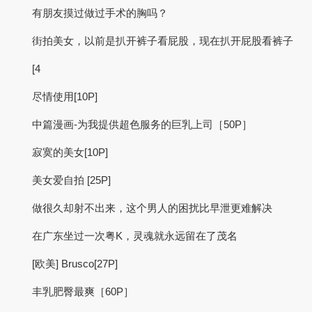
有朋友摸过做过手术的胸吗？
街拍美女，以前是扒开裤子看屁股，现在扒开屁股看裤子
[4
尽情使用[10P]
中篇漫画-为我提供超色服务的巨乳上司［50P］
寂寞的美女[10P]
美女爱自拍 [25P]
做很久却射不出来，这个男人的困扰比早泄更难解决
在广东坐过一次粤K，灵魂就永远留在了茂名
[欧美] Brusco[27P]
丰乳肥臀最爽［60P］