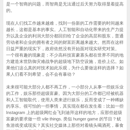
是一个智商的问题，而智商是无法通过后天努力取得显着提高
的。
现在人们找工作越来越难，找到一份新的工作需要的时间越来
越长，这都是基本的事实。人工智能和自动化带来的生产力提
升以及企业的利润大部分都回归给了企业的高层和股东，普通
劳动者和企业的拥有者之间的财富距离越来越大。然而在这样
日益严重的现实下，政府依然没有开始面对现实研究对策。
一个很有趣的现象是：不少高科技富豪寡头都在世界不同的地
方建造末世防御灾难战争的超级地下防空设施，造价上亿。如
果他们这么真的对技术如此乐观，为什么要做这样的选择？如
果人们看不到希望，会不会有暴动？
未来很可能大部分人都不再工作，一小部分人从事一些娱乐业
的工作，娱乐那些超级富豪。因为大部分的工作都已经被机器
和人工智能取代，使用人类来进行娱乐，反而变成了一种稀缺
的享乐。很可怕的一些事情，其实现在都在发生着：比如一些
Instagram 上的超级网红会飞到迪拜这样的地方，应那些超级
富豪的要求做一些 vile things. 类似 hunger game 的节目？鱿
鱼游戏变成现实？其实社交媒体上那些对着镜头喝酒死，暴食