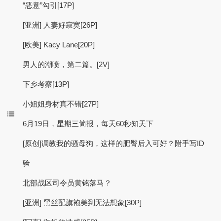
“恶意”勾引[17P]
[亚洲] 人妻好寂寞[26P]
[欧美] Kacy Lane[20P]
男人的潮喷，第二篇。[2V]
下乡考察[13P]
小姐姐身材真不错[27P]
6月19日，星期三简报，每天60秒知天下
[原创]调教我的骚母狗，这样的肥臀后入可好？附手写ID
验
北部战区司令员黄铭落马？
[亚洲] 黑丝配旗袍美到无法想象[30P]