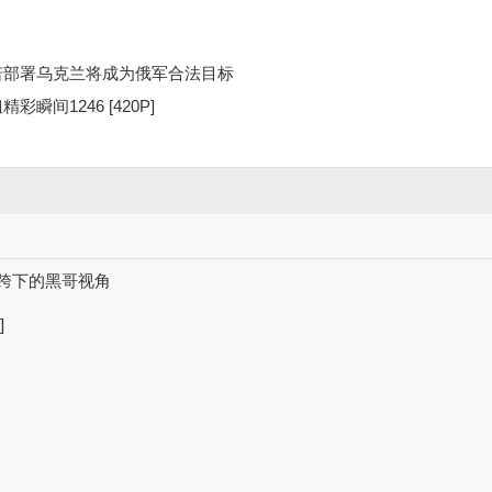
若部署乌克兰将成为俄军合法目标
瞬间1246 [420P]
妈跨下的黑哥视角
]