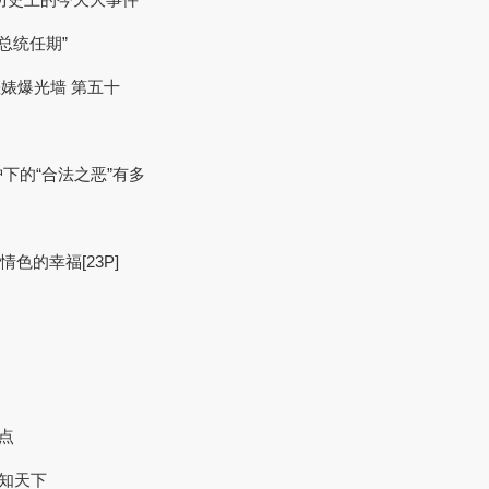
总统任期”
差婊爆光墙 第五十
下的“合法之恶”有多
色的幸福[23P]
点
秒知天下