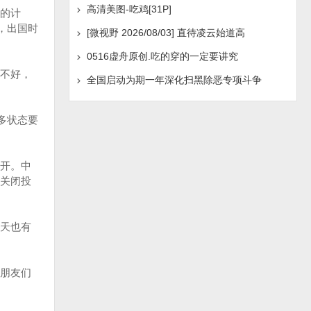
高清美图-吃鸡[31P]
的计
，出国时
[微视野 2026/08/03] 直待凌云始道高
0516虚舟原创.吃的穿的一定要讲究
不好，
全国启动为期一年深化扫黑除恶专项斗争
多状态要
开。中
关闭投
天也有
“朋友们