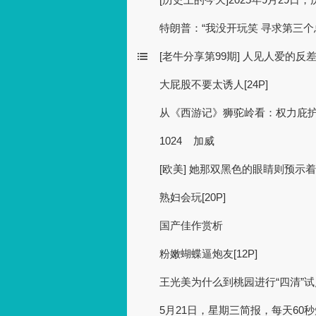
特朗普：“我没开玩笑 寻求第三个
[老牛分享第99期] 人见人爱的反
大屁股不要太诱人[24P]
从《西游记》狮驼岭看：权力庇护
1024 加威
[欧美] 她那双黑色的眼睛则预示着情
熟妇会玩[20P]
国产佳作赏析
粉嫩蝴蝶逼炮友[12P]
王光美为什么到桃园进行“四清”试
5月21日，星期三简报，每天60