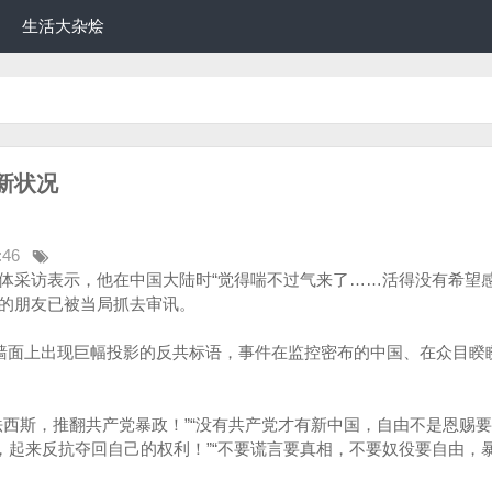
生活大杂烩
新状况
:46
体采访表示，他在中国大陆时“觉得喘不过气来了……活得没有希望感
的朋友已被当局抓去审讯。
楼墙面上出现巨幅投影的反共标语，事件在监控密布的中国、在众目睽
法西斯，推翻共产党暴政！”“没有共产党才有新中国，自由不是恩赐
们，起来反抗夺回自己的权利！”“不要谎言要真相，不要奴役要自由，