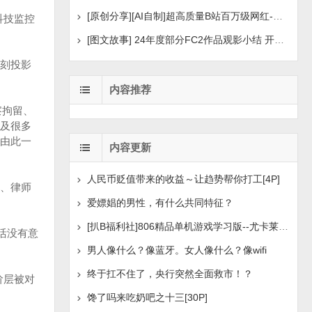
[原创分享][AI自制]超高质量B站百万级网红-河野华粉丝
科技监控
[图文故事] 24年度部分FC2作品观影小结 开年王炸后续
刻投影
内容推荐
察拘留、
及很多
由此一
内容更新
人民币贬值带来的收益～让趋势帮你打工[4P]
、律师
爱嫖娼的男性，有什么共同特征？
[扒B福利社]806精品单机游戏学习版--尤卡莱莉：回归、异
活没有意
男人像什么？像蓝牙。女人像什么？像wifi
终于扛不住了，央行突然全面救市！？
阶层被对
馋了吗来吃奶吧之十三[30P]