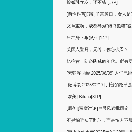
操嫩乳女友，还不错 [17P]
[两性科普]顶到子宫颈口，女人
文革重演，成都导游“侮辱熊猫”
压在身下狠狠插 [14P]
美国人登月，元芳，你怎么看？
忆往昔，防盗防贼的年代。所有
[兲朝浮世绘 2025/08/09] 人
[微博谈 2025/02/17] 川普的
[欧美] Bituna[31P]
[原创][深度讨论]户晨风狠批国
不是怕听知了乱叫，而是怕人不
[历史上的今天]2025年9月29