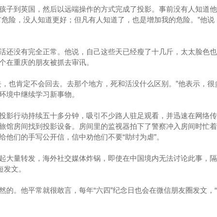
孩子到英国，然后以远端操作的方式完成了投影。事前没有人知道他
有危险，没人知道更好；但凡有人知道了，也是增加我的危险。”他说
活还没有完全正常。他说，自己这些天已经瘦了十几斤，太太脸色也
个在重庆的朋友被抓去审讯。
去，也肯定不会回去。去那个地方，死和活没什么区别。”他表示，很
环境中继续学习新事物。
投影行动持续五十多分钟，吸引不少路人驻足观看，并迅速在网络传
旅馆房间找到投影设备。房间里的监视器拍下了警察冲入房间时忙着
给他们的手写公开信，信中劝他们不要“助纣为虐”。
起大量转发，海外社交媒体炸锅，即使在中国境内无法讨论此事，隔
短发文。
然的。他平常就很敢言，每年“六四”纪念日也会在微信朋友圈发文，