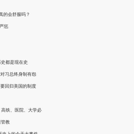
是真的会舒服吗？
被严惩
历史都是现在史
们已经对习总终身制有怨
改革是要回归美国的制度
企：高铁、医院、大学必
服管教
日，历史上的今天大事件