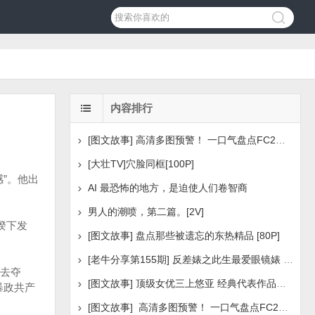
内容排行
[图文故事] 高清多图预警！ 一口气盘点FC2美少女系列之
[大壮TV]穴脸同框[100P]
”。他出
AI 最恐怖的地方，是迫使人们卷智商
男人的潮喷，第二篇。[2V]
睽下发
[图文故事] 盘点那些被遗忘的东热精品 [80P]
[老牛分享第155期] 反差婊之此生最爱眼镜婊 [160P]
要去夺
[图文故事] 顶级女优三上悠亚 经典代表作品盘点 [288P
暴政共产
[图文故事] 高清多图预警！ 一口气盘点FC2美少女系列