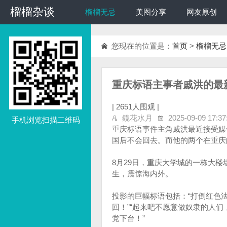
榴榴杂谈
榴榴杂谈
榴榴无忌
美图分享
网友原创
您现在的位置是：
首页
>
榴榴无忌
重庆标语主事者戚洪的最
|
2651人围观 |
鏡花水月
2025-09-09 17:37
手机浏览扫描二维码
重庆标语事件主角戚洪最近接受媒
国后不会回去。而他的两个在重庆
8月29日，重庆大学城的一栋大
生，震惊海内外。
投影的巨幅标语包括：“打倒红色
回！”“起来吧不愿意做奴隶的人
党下台！”