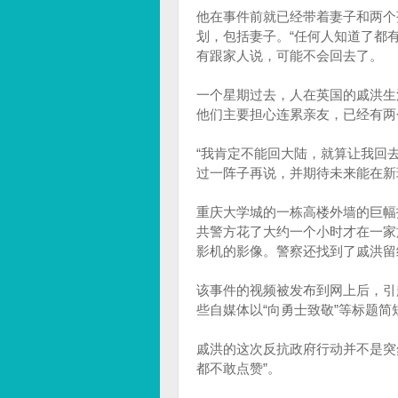
他在事件前就已经带着妻子和两个
划，包括妻子。“任何人知道了都
有跟家人说，可能不会回去了。
一个星期过去，人在英国的戚洪生
他们主要担心连累亲友，已经有两
“我肯定不能回大陆，就算让我回
过一阵子再说，并期待未来能在新
重庆大学城的一栋高楼外墙的巨幅
共警方花了大约一个小时才在一家
影机的影像。警察还找到了戚洪留
该事件的视频被发布到网上后，引
些自媒体以“向勇士致敬”等标题简
戚洪的这次反抗政府行动并不是突
都不敢点赞”。