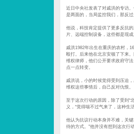
近日中央社发表了对戚洪的专访。
是两面的，当局监控我们，那反过
他说，科技肯定提供了更多反抗的
片、远端控制设备，这些都是现成
戚洪1982年出生在重庆的农村，
殴打。后来他在北京安顿了下来。
维权律师，他们公开要求政府守法
点一点转变。
戚洪说，小的时候觉得受到压迫，
维权这些事情后，自己反对仇恨。
至于这次行动的原因，除了受到“
义，“觉得喘不过气来了，这种生
他认为抗议行动本身并不难，关键
待的方式。”他并没有想到这次行