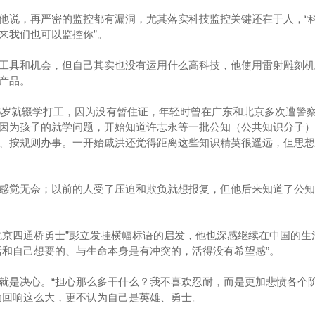
他说，再严密的监控都有漏洞，尤其落实科技监控关键还在于人，“
来我们也可以监控你”。
工具和机会，但自己其实也没有运用什么高科技，他使用雷射雕刻机
产品。
16岁就辍学打工，因为没有暂住证，年轻时曾在广东和北京多次遭警
因为孩子的就学问题，开始知道许志永等一批公知（公共知识分子）
、按规则办事。一开始戚洪还觉得距离这些知识精英很遥远，但思想
感觉无奈；以前的人受了压迫和欺负就想报复，但他后来知道了公知
北京四通桥勇士”彭立发挂横幅标语的启发，他也深感继续在中国的生
活和自己想要的、与生命本身是有冲突的，活得没有希望感”。
就是决心。“担心那么多干什么？我不喜欢忍耐，而是更加悲愤各个
动回响这么大，更不认为自己是英雄、勇士。