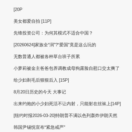
[20P
美女都爱自拍 [11P]
先锋投资公司：为何其模式不适合中国？
[20260624]家族全“润”?“爱国”竟是这么玩的
无数普通人都被各种草台班子所累
小萝莉被金主爸爸包养调教成母狗露脸自慰口交太爽了
给少妇剃毛后狠狠后入 [15P]
8月20日历史的今天 大事记
出来约炮的小少妇死活不让内射，只能射在丝袜上[14P]
[纽约时报2026-03-20]特朗普不满以色列轰炸伊朗天然
韩国尹锡悦宣布“紧急戒严”