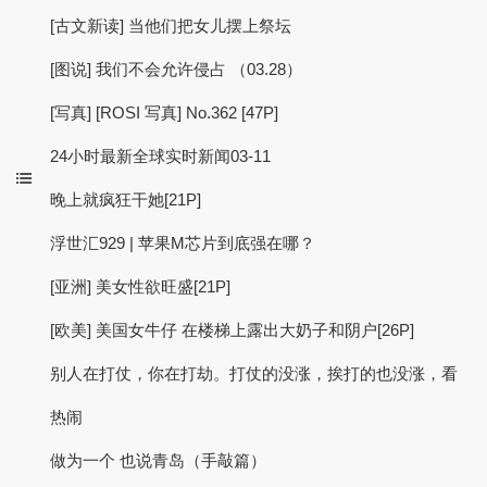
[古文新读] 当他们把女儿摆上祭坛
[图说] 我们不会允许侵占 （03.28）
[写真] [ROSI 写真] No.362 [47P]
24小时最新全球实时新闻03-11
晚上就疯狂干她[21P]
浮世汇929 | 苹果M芯片到底强在哪？
[亚洲] 美女性欲旺盛[21P]
[欧美] 美国女牛仔 在楼梯上露出大奶子和阴户[26P]
别人在打仗，你在打劫。打仗的没涨，挨打的也没涨，看
热闹
做为一个 也说青岛（手敲篇）