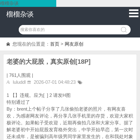
榴榴杂谈
榴榴杂谈
您现在的位置是：
首页
>
网友原创
老婆的大屁股，真实原创[18P]
|
761人围观 |
luluddl
2026-07-01 04:48:23
1 【】违规。应为[ ] 2 请发H图
特别通过了
By：brent上个帖子分享了几张偷拍老婆的照片，有网友喜
欢，为感谢网友评论，再分享几张手机里的存货，欢迎大家积
极评论。如果帖子受欢迎，近期再偷拍几张和大家分享。据了
解老婆初中开始屁股发育格外突出，中学开始早恋，第一次时
还未成年，是被骗到高年级男同学家里发生的，在和我处对象