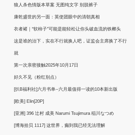
狼人杀色情版本草案 无图纯文字 别脱裤子
康乾盛世的另一面：英使团眼中的清朝真相
衣者褚｜“软柿子”可能是能轻松让你头破血流的铁榔头
这是谁的治下，实在不行就换人吧，证监会主席换了不行
就
第一次亲密接触2025年10月17日
好久不见（粉红别点）
[扒B福利社]六月书单--六月最值得一读的10本新出版
[欧美] Elin[20P]
[亚洲] 396 辻村 成美 Narumi Tsujimura 稲川なつめ
[博海拾贝 1117] 这世界，癫到我已经无法理解