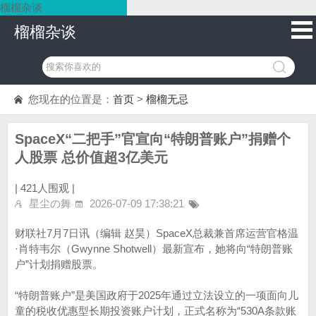
榴榴杂谈
榴榴杂谈
您现在的位置是：
首页
>
榴榴无忌
SpaceX“二把手”官宣向“特朗普账户”捐赠个
人股票 总价值超3亿美元
|
421人围观 |
星尘の舞
2026-07-09 17:38:21
财联社7月7日讯（编辑 赵昊）SpaceX总裁兼首席运营官格温
·肖特韦尔（Gwynne Shotwell）最新宣布，她将向“特朗普账
户”计划捐赠股票。
“特朗普账户”是美国政府于2025年通过立法设立的一项面向儿
童的税收优惠型长期投资账户计划，正式名称为“530A条款账