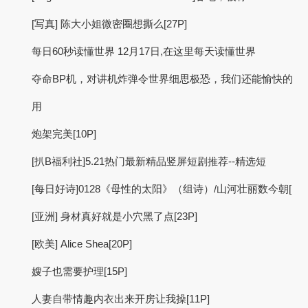
[写真] 陈大小姐微密圈想撕么[27P]
每日60秒读懂世界 12月17日,在这里每天读懂世界
夺命BP机，对讲机炸弹令世界细思极恐，我们还能愉快的
用
炮架完美[10P]
[扒B福利社]5.21热门最新精品竖屏短剧推荐--精选短
[每日好诗]0128《母性的太阳》（组诗）/山河壮丽数今朝[
[亚洲] 身材真好就是小穴黑了点[23P]
[欧美] Alice Shea[20P]
嫂子也需要护理[15P]
人妻自带情趣内衣出来开房让我操[11P]