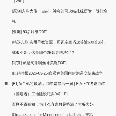
［25P］
[原创]入珠大佬（自封）神奇的两次结扎经历附一段打炮
视
[亚洲] 90后妹纸[20P]
[精选儿歌]实用早教资源，贝瓦亲宝巧虎等近600首热门
林孤小姐：这是哪个2B领导的决定？
[写真] 就是阿朱啊丝袜美腿[30P]
[纽约时报2026-03-25]官员称美国向伊朗递交结束战争
[F1]荷兰站将取消，26年是最后一届 | FIA正在考虑25年
（善建者）工地建设纪实04[11P]
百撕不得骑姐：为什么宜家总是挤满了大爷大妈
[Organizations for Minorities of India]甘地，被称