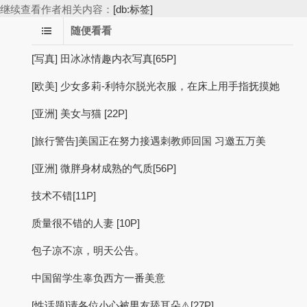
继续查看作者相关内容：
[db:标签]
随便看看
[写真] 田冰冰情趣内衣写真[65P]
[欧美] 少女多莉-利特尔脱光衣服，在床上用手指抚摸她
[亚洲] 美女与猫 [22P]
[旅行警告]美国正在努力接遇刺教师回国 习邀五万美
[亚洲] 微胖身材成熟的气质[56P]
技术不错[11P]
质量很不错的人妻 [10P]
包子凉不凉，明天公告。
中国留学生辜负西方一番美意
[性话题]请各位小心被男友舔耳朵⚠️[27P]