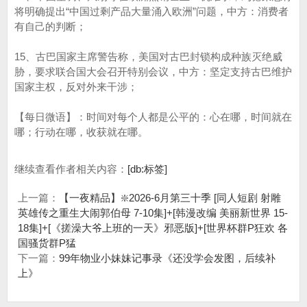
将明确提出“中国过剩产品大量涌入欧洲”问题，中方：消费者
有自己的判断；
15、古巴国家主席警告称，美国对古巴封锁构成种族灭绝威
胁，要求联合国大会召开特别会议，中方：坚定支持古巴维护
国家主权，反对外来干涉；
【每日微语】：时间对每个人都是公平的：心在哪，时间就在
哪；行动在哪，收获就在哪。
继续查看作者相关内容：
[db:标签]
上一篇：
【一夜精品】❇️2026-6月第三十季 [同人短剧 射雕
英雄传之重生大闹郭伯母 7-10集]+[韩漫改编 美丽新世界 15-
18集]+[《搓澡大爷上班的一天》邪恶版]+[世界杯群P狂欢 各
国骚货群P猛
下一篇：
99年物业小妹妹记事录《还没学会发图，后续补
上》