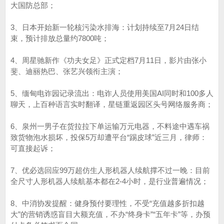
大国防总部；
3、日本开始新一轮核污染水排海：计划持续至7月24日结
束，预计排放总量约7800吨；
4、周星驰新作《功夫女足》正式定档7月11日，影片由张小
斐、迪丽热巴、张艺兴领衔主演；
5、缅甸电诈园记录流出：电诈人员使用美国AI同时和100多人
聊天，上百种语言实时翻译，星链重返园区头号网络服务商；
6、泉州一男子在货拉拉下单运输万元电器，不料途中遇车祸
致货物泡水损坏，投保5万却遭平台“踢皮球”近三月，律师：
可直接起诉；
7、优必选回应99万超仿生人形机器人续航撑不过一晚：目前
全尺寸人形机器人续航基本都在2-4小时，是行业普遍情况；
8、中消协发提醒：健身预付要理性，不受“充值越多折扣越
大”的营销诱惑盲目大额充值，不办“终身卡”“五年卡”等，办预