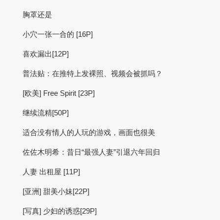
胸罩还是
小穴一张一合的 [16P]
喜欢漏出[12P]
普法贴：在推特上发裸照、视频会被抓吗？
[欧美] Free Spirit [23P]
继续流精[50P]
适合没有情人的人玩的游戏，画面也很美
佐佐木明希：昔日“最强人妻”引退六年回归
人妻 出租屋 [11P]
[亚洲] 甜美小妹[22P]
[写真] 少妇的诱惑[29P]