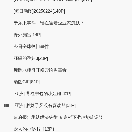
[每日动图]20250224[140P]
于东来事件，谁在逼着企业家沉默？
野外漏出[14P]
今日全球热门事件
骚骚的孕妇3[20P]
舞蹈老师掰开粉穴给男高看
动图GIF[84P]
[亚洲] 背红书包的小姐姐[40P]
[亚洲] 胖妹子又没有喜欢的[58P]
政府报告承认经济失衡 专家析下滑趋势难逆转
诱人的小秘书［13P］