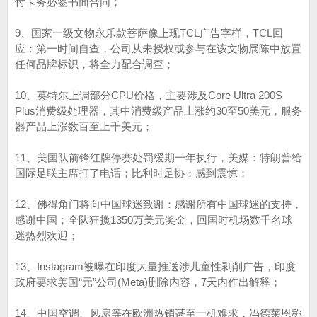
付卡务必签书面合同；
9、国家一级文物永乐款菩萨像上现TCL广告字样，TCL回
应：第一时间自查，公司从未授权或参与在该文物展陈中放置
任何品牌标识，将全力配合调查；
10、英特尔上调部分CPU价格，主要涉及Core Ultra 200S
Plus消费级处理器，其中消费级产品上涨约30至50美元，服务
器产品上涨数百至上千美元；
11、美国队前锋红牌停赛处罚缓期一年执行，美媒：特朗普给
国际足联主席打了电话；比利时足协：感到震惊；
12、佛得角门将向中国球迷致谢：感谢所有中国球迷的支持，
感谢中国；全队狂揽1350万美元奖金，回国时机场数千名球
迷热烈欢迎；
13、Instagram被曝在印度大量推送涉儿童性剥削广告，印度
政府要求美国“元”公司(Meta)删除内容，7天内作出解释；
14、中国空调、风扇等在欧洲热销甚至一机难求，冯德莱恩称