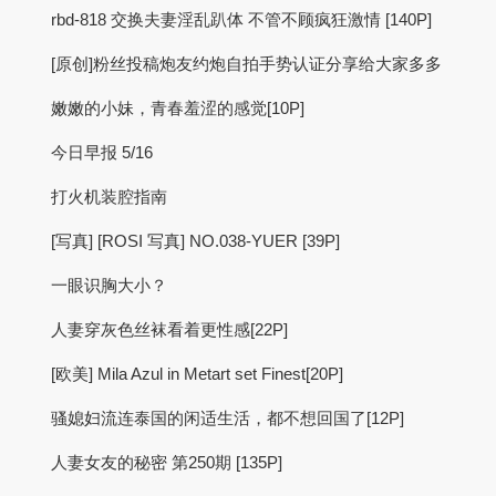
rbd-818 交换夫妻淫乱趴体 不管不顾疯狂激情 [140P]
[原创]粉丝投稿炮友约炮自拍手势认证分享给大家多多
嫩嫩的小妹，青春羞涩的感觉[10P]
今日早报 5/16
打火机装腔指南
[写真] [ROSI 写真] NO.038-YUER [39P]
一眼识胸大小？
人妻穿灰色丝袜看着更性感[22P]
[欧美] Mila Azul in Metart set Finest[20P]
骚媳妇流连泰国的闲适生活，都不想回国了[12P]
人妻女友的秘密 第250期 [135P]