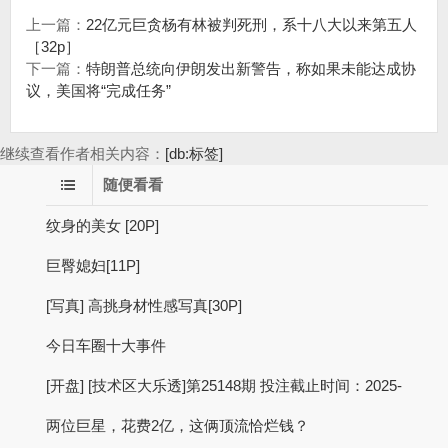
上一篇：
22亿元巨贪杨有林被判死刑，系十八大以来第五人
［32p］
下一篇：
特朗普总统向伊朗发出新警告，称如果未能达成协
议，美国将“完成任务”
继续查看作者相关内容：
[db:标签]
随便看看
纹身的美女 [20P]
巨臀媳妇[11P]
[写真] 高挑身材性感写真[30P]
今日车圈十大事件
[开盘] [技术区大乐透]第25148期 投注截止时间：2025-
两位巨星，花费2亿，这俩顶流恰烂钱？