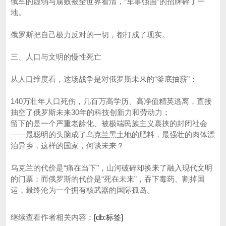
俄军的虚弱与腐败被全世界看清，“军事强国”的招牌碎了一
地。
俄罗斯把自己极力反对的一切，都打成了现实。
三、人口与文明的慢性死亡
从人口维度看，这场战争是对俄罗斯未来的“釜底抽薪”：
140万壮年人口死伤，几百万高学历、高净值精英逃离，直接
抽空了俄罗斯未来30年的科技创新力和劳动力；
留下的是一个严重老龄化、被极端民族主义裹挟的封闭社会
——最聪明的头脑成了乌克兰黑土地的肥料，最强壮的肉体漂
泊异乡，这样的国家，何谈未来？
乌克兰的代价是“痛在当下”，山河破碎却换来了融入现代文明
的门票；而俄罗斯的代价是“死在未来”，吞下毒药、割掉国
运，最终沦为一个拥有核武器的国际孤岛。
继续查看作者相关内容：
[db:标签]