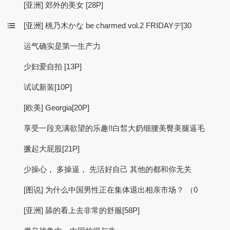
[亚洲] 郊外的美女 [28P]
[亚洲] 桃乃木かな be charmed vol.2 FRIDAYデ[30
运气确实是第一生产力
少妇爱自拍 [13P]
试试新装[10P]
[欧美] Georgia[20P]
享受一段充满欲望的乐趣!!白皙大奶细腰美臀美腿逼毛
撅起大屁股[21P]
少操心， 多操逼， 先活好自己 其他的都和你无关
[图说] 为什么中国男性正在集体退出相亲市场？ （0
[亚洲] 舔的看上去非常的舒服[58P]