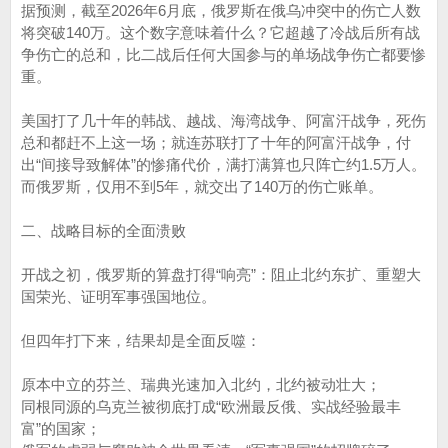
据预测，截至2026年6月底，俄罗斯在俄乌冲突中的伤亡人数
将突破140万。这个数字意味着什么？它超越了冷战后所有战
争伤亡的总和，比二战后任何大国参与的单场战争伤亡都要惨
重。
美国打了几十年的韩战、越战、海湾战争、阿富汗战争，死伤
总和都赶不上这一场；就连苏联打了十年的阿富汗战争，付
出“间接导致解体”的惨痛代价，满打满算也只阵亡约1.5万人。
而俄罗斯，仅用不到5年，就交出了140万的伤亡账单。
二、战略目标的全面溃败
开战之初，俄罗斯的算盘打得“响亮”：阻止北约东扩、重塑大
国荣光、证明军事强国地位。
但四年打下来，结果却是全面反噬：
原本中立的芬兰、瑞典光速加入北约，北约被动壮大；
同根同源的乌克兰被彻底打成“欧洲最反俄、实战经验最丰
富”的国家；