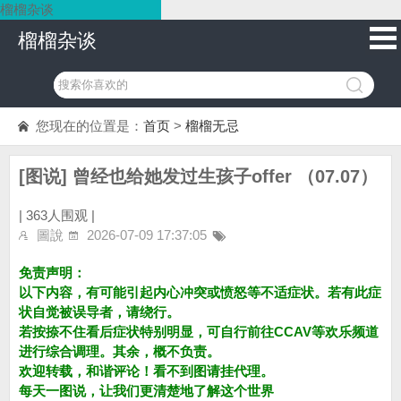
榴榴杂谈
榴榴杂谈
您现在的位置是：
首页
>
榴榴无忌
[图说] 曾经也给她发过生孩子offer （07.07）
|
363人围观 |
圖說
2026-07-09 17:37:05
免责声明：
以下内容，有可能引起内心冲突或愤怒等不适症状。若有此症
状自觉被误导者，请绕行。
若按捺不住看后症状特别明显，可自行前往CCAV等欢乐频道
进行综合调理。其余，概不负责。
欢迎转载，和谐评论！看不到图请挂代理。
每天一图说，让我们更清楚地了解这个世界