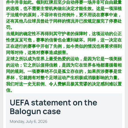
件中并非如此。领到红牌后至少自动停赛一场并非可自由裁量
的选项，也不需要主管机构做出决定才能生效。这是一项深植
于法规中的原则，不容许有任何例外，更不用说在赛事中途，
还有其他几位球员曾处于同样的情况并已按规定服完了停赛处
罚。
当规则的确定性不再得到其守护者的保障时，这项运动的公正
性便岌岌可危，赛事的信誉也会遭到破坏。同样，这一决定在
正在进行的赛事中开创了先例，如今类似的情况也将要求得到
同等对待，这将对赛事造成损害。
足球之所以成为世界上最受热爱的运动，是因为它是一项美丽
的运动；它之所以值得信赖，是因为它在世界各地都遵循着相
同的规则。一项赛事绝不仅是孤立存在的，如果所涉赛事是世
界杯，它就拥有对整个足球运动产生积极或消极影响的力量。
我们对这一史无前例、令人费解且极其荒谬的决定感到难以置
信。