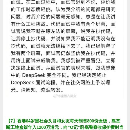
【7】香港64岁黑社会头目和女友每天制售800份盒饭，靠垄
断工地盒饭年入1200万港元，向“O记”卧底警察收保护费时当