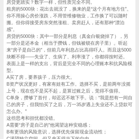
房贷更踏实？数字一样，但性质完全不同。
租房的5000块：花出去就没了，换来的是“这个月有地方住”。
你不用操心房价涨跌，不用管维修物业，工作换了可以随时
搬。但你得接受房东突然涨租、卖房赶人，还有那种“漂泊
感”。
房贷的5000块：其中一部分是利息（真金白银烧掉了），另
一部分是还本金（相当于攒钱，但钱被锁在房子里）。听起
来“房子是自己的”，但前几年利息占比高得吓人。而且这5000
块断不得——失业了、生病了、利率涨了，你都得按时还。
表面上是一样的支出，背后是完全不同的心理账本和抗风险模
型。
A买了房，要养孩子，压力很大。
B资产状况更好，有家有娃有工作。选择不买，是前两年没摇
上号，现在也不是买不起，是算过账之后，觉得不值得。
C单身，攒够了首付，却迟迟不敢下手。说：“我是想有一间自
己的房子，但我怕买了之后，万一35岁遇上失业还不上贷款可
怎么办。”
这些思考和担忧都没错。
A需要“房子是自己的”他渴望这种安稳感；
B有更强的风险意识，选择优先保留现金流动性；
C渴望独立空间，但又舍不得当下的自由。