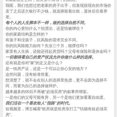
我呢，我们也想过把老家的房子出手，但发现按现在的市场价
卖了之后还欠银行不少钱，就选择留着出租，退休后住着养
老。
每个人的人生脚本不一样，做的选择自然不同。
你的内心更怕什么？怕漂泊，还是怕被绑住？
你的家庭结构是怎样的？
有孩子和没孩子，抗风险的需求完全不同。
你的抗风险能力如何？失业三个月，能撑住吗？
家里有人生病，还能还得起房贷吗？父母有保险和退休金吗？
一切都得看自己的资产状况允许你做什么样的选择。
还有就是你对“家”的定义是什么？
是一纸房产证，还是一个可以让你心安的地方？
这些问题，没有标准答案。
想清楚了，就不会在别人的选择里焦虑，更不会因为选择不
同，而要为自己的选择做辩护。
越来越多的00后不再被“必须买房”的叙事所绑架。
一是他们的父母可能有房，另一个是他们更加看重自由度。
我们活在一个喜欢给人“指路”的时代。
短视频里，博主喊着“租房就是给房东打工”“结婚有娃必须买
房”。