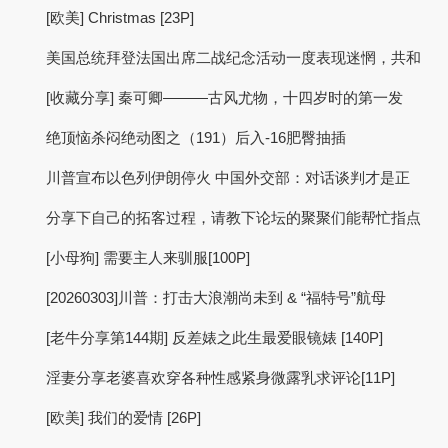
[欧美] Christmas [23P]
美国总统拜登法国出席二战纪念活动一度表现迷惘，共和
[收藏分享] 秦可卿———古风尤物，十四岁时的第一发
绝顶恼杀闷绝动图之（191）后入-16肥臀抽插
川普宣布以色列伊朗停火 中国外交部：对话谈判才是正
分享下自己的拓客过程，请教下论坛的聚聚们能帮忙指点
[小母狗] 需要主人来驯服[100P]
[20260303]川普：打击大浪潮尚未到 & “福特号”航母
[老牛分享第144期] 反差婊之此生最爱眼镜婊 [140P]
淫妻分享老婆喜欢穿各种性感紧身微露乳求评论[11P]
[欧美] 我们的爱情 [26P]