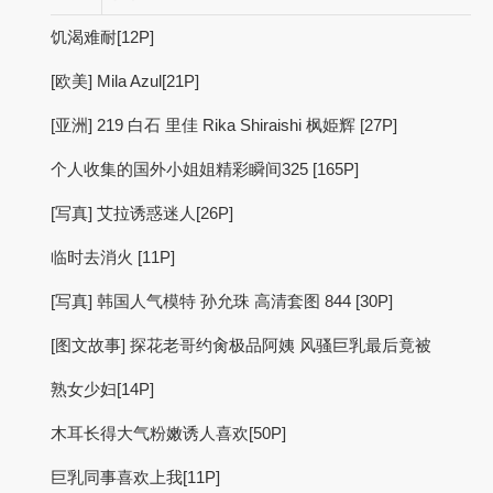
饥渴难耐[12P]
[欧美] Mila Azul[21P]
[亚洲] 219 白石 里佳 Rika Shiraishi 枫姫辉 [27P]
个人收集的国外小姐姐精彩瞬间325 [165P]
[写真] 艾拉诱惑迷人[26P]
临时去消火 [11P]
[写真] 韩国人气模特 孙允珠 高清套图 844 [30P]
[图文故事] 探花老哥约肏极品阿姨 风骚巨乳最后竟被
熟女少妇[14P]
木耳长得大气粉嫩诱人喜欢[50P]
巨乳同事喜欢上我[11P]