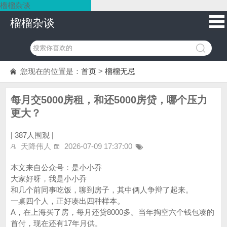
榴榴杂谈
榴榴杂谈
您现在的位置是：
首页
>
榴榴无忌
每月交5000房租，和还5000房贷，哪个压力
更大？
|
387人围观 |
天降伟人
2026-07-09 17:37:00
本文来自公众号：是小小乔
大家好呀，我是小小乔
和几个前同事吃饭，聊到房子，其中俩人争辩了起来。
一桌四个人，正好凑出四种样本。
A，在上海买了房，每月还贷8000多。当年掏空六个钱包凑的
首付，现在还有17年月供。