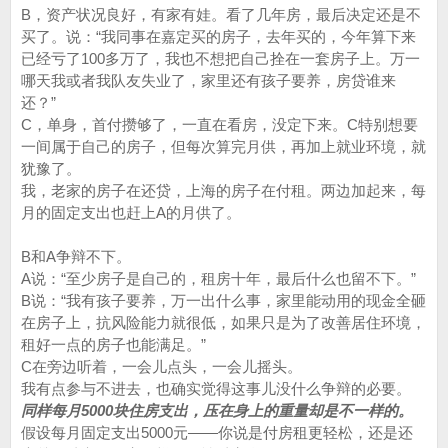
B，资产状况良好，有家有娃。看了几年房，最后决定还是不
买了。说：“我同事在嘉定买的房子，去年买的，今年算下来
已经亏了100多万了，我也不想把自己拴在一套房子上。万一
哪天我或者我队友失业了，家里还有孩子要养，房贷谁来
还？”
C，单身，首付攒够了，一直在看房，没定下来。C特别想要
一间属于自己的房子，但每次算完月供，再加上就业环境，就
犹豫了。
我，老家的房子在还贷，上海的房子在付租。两边加起来，每
月的固定支出也赶上A的月供了。
B和A争辩不下。
A说：“至少房子是自己的，租房十年，最后什么也留不下。”
B说：“我有孩子要养，万一出什么事，家里能动用的现金全砸
在房子上，抗风险能力就很低，如果只是为了改善居住环境，
租好一点的房子也能满足。”
C在旁边听着，一会儿点头，一会儿摇头。
我有点参与不进去，也确实觉得这事儿没什么争辩的必要。
同样每月5000块住房支出，压在身上的重量却是不一样的。
假设每月固定支出5000元——你说是付房租更轻松，还是还