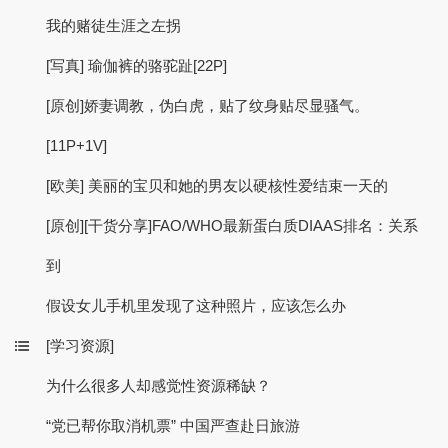
我的赌徒生涯之左拐
[写真] 瑜伽裤的骆驼趾[22P]
[原创]娇妻调教，伪白虎，贴了纹身贴尽显骚气。
[11P+1V]
[欧美] 美丽的宝贝和她的男友以硬核性爱结束一天的
[原创][干货分享]FAO/WHO最新蛋白质DIAAS排名：关系
到
假设女儿手机里发现了这种照片，应该怎么办
[学习资源]
为什么很多人却感觉性资源稀缺？
“党已帮你取消机票” 中国严查赴日旅游