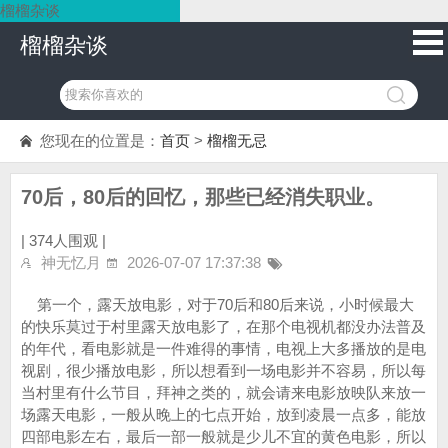
榴榴杂谈
榴榴杂谈
您现在的位置是：
首页
>
榴榴无忌
70后，80后的回忆，那些已经消失职业。
|
374人围观 |
神无忆月
2026-07-07 17:37:38
第一个，露天放电影，对于70后和80后来说，小时候最大
的快乐莫过于村里露天放电影了，在那个电视机都没办法普及
的年代，看电影就是一件难得的事情，电视上大多播放的是电
视剧，很少播放电影，所以想看到一场电影并不容易，所以每
当村里有什么节目，拜神之类的，就会请来电影放映队来放一
场露天电影，一般从晚上的七点开始，放到凌晨一点多，能放
四部电影左右，最后一部一般就是少儿不宜的黄色电影，所以