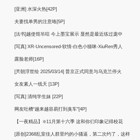
[亚洲] 水深火热[42P]
夫妻找单男的注意咯[5P]
[法书]越使馆吊唁 今上墨宝展示 显然是最近练过庞中
[写真] XR-Uncensored-软情-白色小猫咪-XiuRen秀人
露脸老师[16P]
[兲朝浮世绘 2025/03/14] 普京正式同意与乌克兰停火
女友素人一线天 [13P]
[写真] 清纯学生妹 [22P]
网友吐槽“越来越容易打到臭车”[4P]
【一夜精品】❇️11月第十六季 这和你们印象记得校花
[原创]2368乱室佳人群里约的小骚逼，第二次约了，这样