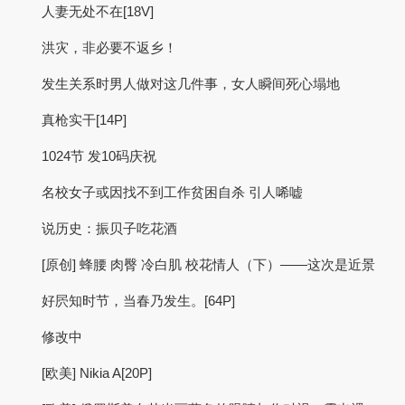
人妻无处不在[18V]
洪灾，非必要不返乡！
发生关系时男人做对这几件事，女人瞬间死心塌地
真枪实干[14P]
1024节 发10码庆祝
名校女子或因找不到工作贫困自杀 引人唏嘘
说历史：振贝子吃花酒
[原创] 蜂腰 肉臀 冷白肌 校花情人（下）——这次是近景
好屄知时节，当春乃发生。[64P]
修改中
[欧美] Nikia A[20P]