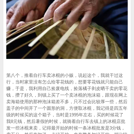
第八个，推着自行车卖冰棍的小贩，说起这个，我就干过这
行，当时家里没有怎么给零花钱的，想要零花钱就只能自己
赚，于是，我利用自己捡废电线，捡落橘子剥皮晒干卖的零花
钱，攒了好久，到镇上买了一个卖冰棍的泡沫箱，跟现在网上
卖海箱使用的那种泡沫箱差不多，只不过会比较厚一些，然后
盖子的中间开了一个圆形的洞，方便取冰棍，我记得是四五年
级的时候买的这个箱子，当时是1995年左右，买的时候花了
我8元钱，然后暑假的时候，就骑着自行车去镇上的冰棍店批
发一些冰棍来卖，记得最开始的时候一条冰棍批发是3分钱，