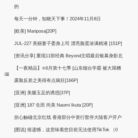
的
每天一分钟，知晓天下事！2024年11月8日
[欧美] Mariposa[20P]
JUL-227 美丽妻子委身上司 漂亮脸蛋涂满精液 [151P]
[资讯分享] 重现11部经典 Beyond主唱最后银幕身影北
【一夜精品】❇️6月第十七季 [山东烟台学霸 被大屌糟
露脸反差之美得有点疯狂[166P]
[亚洲] 美腿玉足的诱惑[37P]
[亚洲] 187 生田 尚美 Naomi Ikuta [20P]
担心触碰北京红线 香港部分中资行暂停大陆客户开户
[图说] 很遗憾，这意味着您目前无法使用TikTok （0