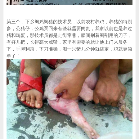
第三个，下乡阉鸡阉猪的技术员，以前农村养鸡，养猪的特别
多，公猪仔，公鸡买回来有些就需要阉割，我家以前也是养过
猪和鸡蛋，那技术员都是走街窜巷，腰间别着阉割用的刀子，
有好几把，长得高大威猛，家里有需要的就让他上门来服务
下，手脚利落，下刀准确，阉一只猪几分钟就搞定，鸡就更简
单了！