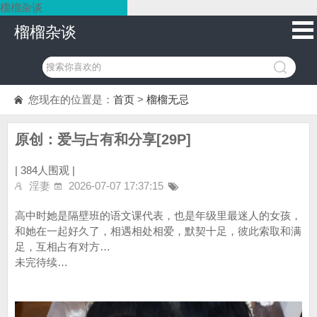
榴榴杂谈
榴榴杂谈
您现在的位置是：
首页
>
榴榴无忌
原创：爱与占有和分享[29P]
|
384人围观 |
淫妻
2026-07-07 17:37:15
高中时她是隔壁班的语文课代表，也是年级里最迷人的女孩，
和她在一起好久了，相遇相处相爱，默契十足，彼此索取和满
足，互相占有对方…
未完待续…