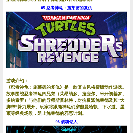
05 忍者神龟：施莱德的复仇
游戏介绍：
《忍者神龟：施莱德的复仇》是一款复古风格横版动作游戏。
故事围绕忍者神龟四兄弟（莱昂纳多、拉斐尔、米开朗基罗、
多纳泰罗）与他们的导师斯普林特，对抗反派施莱德及其“大
脚帮”势力展开。玩家将跟随神龟们穿越曼哈顿、下水道、屋
顶等经典场景，阻止施莱德的邪恶计划。
06 战魂铭人