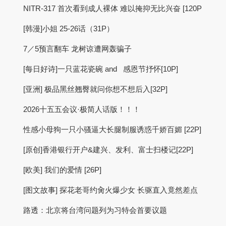
NITR-317 首次看到成人裸体 难以掩抑无比兴奋 [120P
[韩漫]小姐 25-26话（31P）
7／5预言翻车 龙树谅遭网轰骗子
[每日好诗]一只蓝花瓷碗 and 感恩节抒怀[10P]
[亚洲] 极品黑丝翘臀就问你想不想后入[32P]
2026十五五会议·极简人话版！！！
性感小母狗一只小骚逼大长腿制服诱惑千娇百媚 [22P]
[原创]香港银行开户&建兴、发利、富士扫楼记[22P]
[欧美] 我们的爱情 [26P]
[图文故事] 探花老哥约肏火爆少女 长驱直入竟然差点
路透：北京将台湾问题列为习特会首要议题