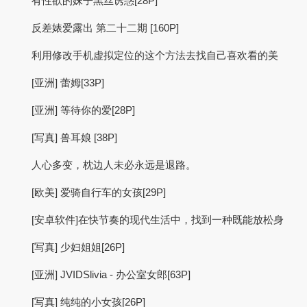
有性欲的妹子黑丝诱惑[28P]
反差婊爱露出 第二十二期 [160P]
利用修改手机虚拟定位的这个方法去找自己喜欢看的美
[亚洲] 蕾姆[33P]
[亚洲] 等待你的爱[28P]
[写真] 兽耳娘 [38P]
人心多变，枕边人未必永远是退路。
[欧美] 爱骑自行车的女孩[29P]
[安卓软件]在快节奏的现代生活中，找到一种既能放松身
[写真] 少妇姐姐[26P]
[亚洲] JVIDSlivia - 办公室女郎[63P]
[写真] 纯纯的小女孩[26P]