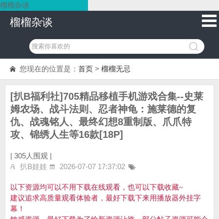
榴榴杂谈
榴榴杂谈
您现在的位置是：
首页
>
榴榴无忌
[扒B福利社]705精品移植手机游戏合集--史莱
姆农场、战斗法则、忍者神龟：施莱德的复
仇、战魂铭人、最终幻想8重制版、爪爪特
攻、锦绣人生等16款[18P]
|
305人围观 |
扒B娃娃
2026-07-07 17:37:02
以下资源均可以不用下载在线观看，也可以下载收藏~
建议追求高质量观看体验者，最好下载下来用播放器外挂字
幕！