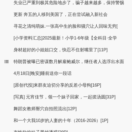
失业已严重到极其危险地步了，骗子越来越多，保持警惕
更新 奔五的人移到美国了，正在尝试融入新社会
寻花之清纯萌妹.一张高中生的脸和骚穴让人回味无穷[
[小学资料汇总]2025最新！小学1-6年级【全科目·全学
身材超好的小姐姐口交，快忍不住射嘴里了[11P]
特朗普被曝已密谋数月解雇鲍威尔，继任者人选浮出水面
4月18日[晚安]睡前送你一段话
[原创代投]来群友迫切分享的反差小母狗[16P]
[写真] 元宵佳节，领一个妹子回家，一起搓汤圆[31P]
舞蹈女教师掰穴自拍照流出[12P]
和一个大我10岁的人妻的十年（2016-2026）[1P]