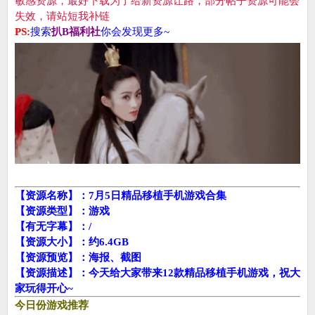
敏感资源，最好下载为了给新资源让路，部分帖子资源可能会
失效，请站短我补链
PS:
搜索
扒B福利社
你会发现更多~
【资源名称】：7月5日精品移植手机游戏合集
【资源类型】：游戏
【有无字幕】：/
【资源大小】：约6.4GB
【资源预览】：海报、截图
【资源描述】：今天给大家带来12款精品移植手机游戏，祝大
家玩得开心~
今日份游戏推荐