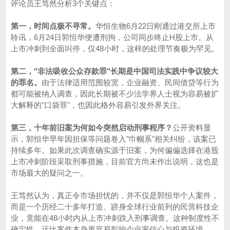
评论员王笃然分析3个关键点：
第一，时间点极不寻常。
华恒生物6月22日刚通过港交所上市
聆讯，6月24日郭恒华便遭刑拘，公司同步终止H股上市。从
上市冲刺到全面叫停，仅48小时，这样的处理节奏极为罕见。
第二，"非法吸收公众存款罪"长期是中国司法实践中争议较大
的罪名。
由于法律适用范围较宽，企业融资、民间借贷等行为
都可能被纳入调查，因此长期被不少法学界人士视为容易被扩
大解释的"口袋罪"，也因此格外容易引发外界关注。
第三，十年前旧案为何如今突然启动刑事程序？
公开资料显
示，郭恒华早年因担保等问题卷入"巾帼系"相关纠纷，该案已
持续多年。如果此次调查确实源于旧案，为何偏偏选择在港股
上市冲刺阶段采取刑事措施，目前官方尚未作出说明，这也是
市场最大的疑问之一。
王笃然认为，真正令市场担忧的，并不仅是郭恒华个人案件，
而是一个历经二十多年打造、跻身全球行业前列的民营科技企
业，竟能在48小时内从上市冲刺跌入刑事调查。这种制度性不
确定性，远比案件本身更容易影响企业家信心与投资环境。