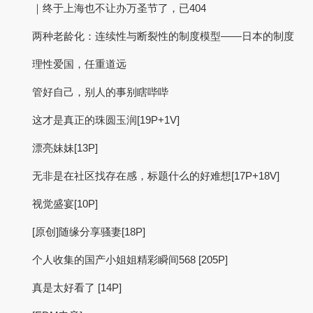
｜终于上海也不让办万圣节了，已404
两种老龄化：连续性与断裂性的制度模型——日本的制度
理性爱国，任重道远
管好自己，别人的事别瞎哔哔
这才是真正的珠圆玉润[19P+1V]
漂亮妹妹[13P]
无非是在社区找存在感，标题什么的好难想[17P+18V]
视觉盛宴[10P]
[原创]随缘分享骚妻[18P]
个人收集的国产小姐姐精彩瞬间568 [205P]
真是太好看了 [14P]