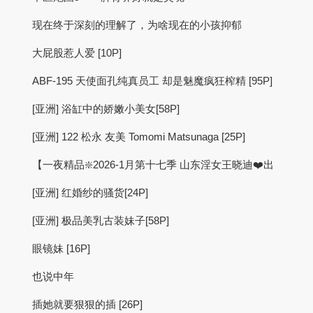
现在终于深刻的理解了，为啥现在的小孩抑郁
大屁股惹人爱 [10P]
ABF-195 天使面孔纯真员工 却是魅魔疯狂榨精 [95P]
[亚洲] 浴缸中的娇嫩小美女[58P]
[亚洲] 122 松永 友美 Tomomi Matsunaga [25P]
【一夜精品❇️2026-1月第十七季 山东淫女王晓迪❤️出
[亚洲] 红婚纱的骚货[24P]
[亚洲] 极品美乳古装妹子[58P]
眼镜妹 [16P]
也说中年
插她就要狠狠的插 [26P]