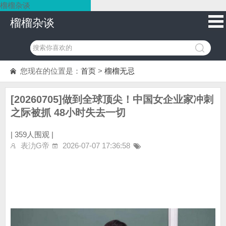
榴榴杂谈
榴榴杂谈
您现在的位置是：
首页
>
榴榴无忌
[20260705]做到全球顶尖！中国女企业家冲刺
之际被抓 48小时失去一切
|
359人围观 |
表氻G帝
2026-07-07 17:36:58