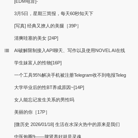
[EDM电音]-
3月5日，星期三简报，每天60秒知天下
[写真] 经典又撩人的美腿［39P］
清爽哇塞的美女 [24P]
AI破解限制接入API聊天、写作以及使用NOVEL AI在线
学生妹富人的性物[16P]
一个工具95%解决手机被注册Telegram收不到电报Teleg
大学毕业后的性BT养成原因~[14P]
女人能忘记发生关系的男性吗
美丽的你［17P］
[微历史 2026/01/18] 生活在水深火热中的原来是我们
中医炮圈9——脾肾养好就是灵魂