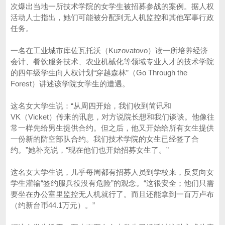
次爆出当地一所技术学院的女学生被招募参战的案例。据人权
活动人士指出，她们可能被分配到无人机监控和其他军事行政
任务。
一名在工业城市库佐瓦托沃（Kuzovatovo）读一所培养经济
会计、餐饮服务技术、农业机械化等领域专业人才的技术学院
的四年级学生向人权计划“穿越森林”（Go Through the
Forest）讲述该学院女学生的遭遇。
这名女大学生说：“从周四开始，我们收到简讯和
VK（Vicket）传来的讯息，对方说院长想和我们谈谈。他像往
常一样先给男生提供合约。但之后，他又开始给所有女生提供
一份新的防空部队合约。我们技术学院的女生已经签了合
约。”她补充说，“现在他们也开始招募女生了。”
这名女大学生说，几乎每周都有招募人员到学校来，反复向女
学生灌输“签约服兵役没有危险”的观念。“这很安全；他们只需
要坐在办公室里监控无人机就行了。而且还能拿到一百万卢布
（约新台币44.1万元）。”