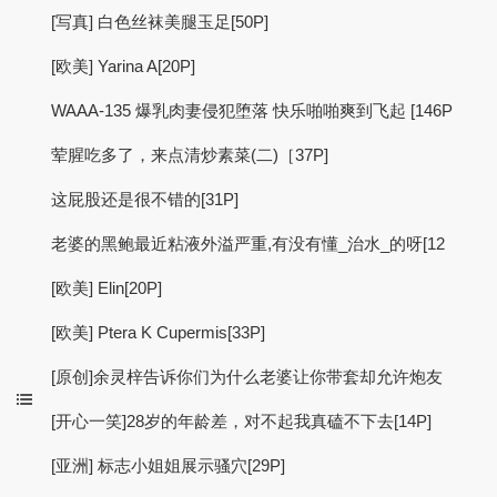
[写真] 白色丝袜美腿玉足[50P]
[欧美] Yarina A[20P]
WAAA-135 爆乳肉妻侵犯堕落 快乐啪啪爽到飞起 [146P
荤腥吃多了，来点清炒素菜(二)［37P]
这屁股还是很不错的[31P]
老婆的黑鲍最近粘液外溢严重,有没有懂_治水_的呀[12
[欧美] Elin[20P]
[欧美] Ptera K Cupermis[33P]
[原创]余灵梓告诉你们为什么老婆让你带套却允许炮友
[开心一笑]28岁的年龄差，对不起我真磕不下去[14P]
[亚洲] 标志小姐姐展示骚穴[29P]