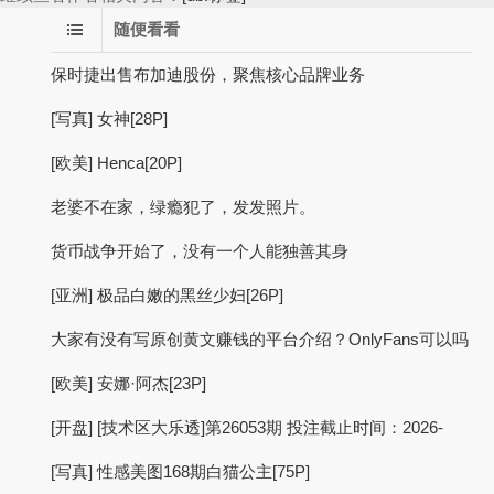
随便看看
保时捷出售布加迪股份，聚焦核心品牌业务
[写真] 女神[28P]
[欧美] Henca[20P]
老婆不在家，绿瘾犯了，发发照片。
货币战争开始了，没有一个人能独善其身
[亚洲] 极品白嫩的黑丝少妇[26P]
大家有没有写原创黄文赚钱的平台介绍？OnlyFans可以吗
[欧美] 安娜·阿杰[23P]
[开盘] [技术区大乐透]第26053期 投注截止时间：2026-
[写真] 性感美图168期白猫公主[75P]