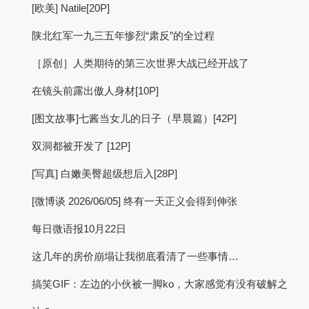
[欧美] Natile[20P]
陕北红军一九三五年惨烈“肃反”的全过程
［原创］人类期待的第三次世界大战已经开战了
在镜头前露出傲人身材[10P]
[图文故事]七酱当女儿的日子（早晨篇）[42P]
双洞都被开发了 [12P]
[写真] 白嫩美臀超级想后入[28P]
[微博谈 2026/06/05] 终有一天正义会得到伸张
每日微语报10月22日
这几年的房价崩塌让我彻底看清了一些事情…
搞笑GIF：左边的小伙被一脚ko，大家感觉有没有破解之