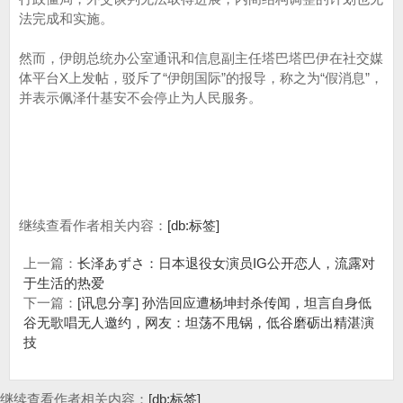
法完成和实施。
然而，伊朗总统办公室通讯和信息副主任塔巴塔巴伊在社交媒
体平台X上发帖，驳斥了“伊朗国际”的报导，称之为“假消息”，
并表示佩泽什基安不会停止为人民服务。
继续查看作者相关内容：
[db:标签]
上一篇：
长泽あずさ：日本退役女演员IG公开恋人，流露对
于生活的热爱
下一篇：
[讯息分享] 孙浩回应遭杨坤封杀传闻，坦言自身低
谷无歌唱无人邀约，网友：坦荡不甩锅，低谷磨砺出精湛演
技
继续查看作者相关内容：
[db:标签]