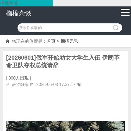
榴榴杂谈
榴榴杂谈
您现在的位置是：
首页
>
榴榴无忌
[20260601]俄军开始劝女大学生入伍 伊朗革
命卫队夺权总统请辞
|
900人围观 |
表氻G帝
2026-06-03 17:37:17