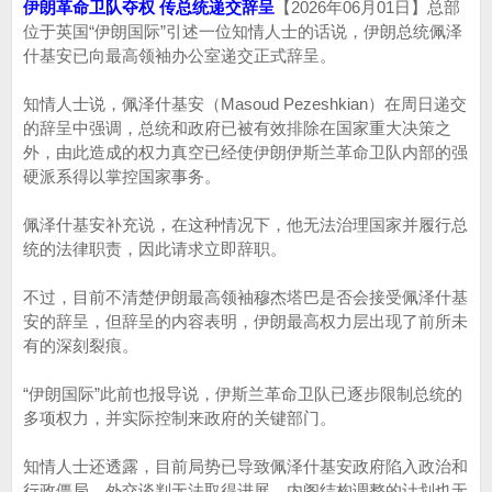
伊朗革命卫队夺权 传总统递交辞呈
【2026年06月01日】总部
位于英国“伊朗国际”引述一位知情人士的话说，伊朗总统佩泽
什基安已向最高领袖办公室递交正式辞呈。
知情人士说，佩泽什基安（Masoud Pezeshkian）在周日递交
的辞呈中强调，总统和政府已被有效排除在国家重大决策之
外，由此造成的权力真空已经使伊朗伊斯兰革命卫队内部的强
硬派系得以掌控国家事务。
佩泽什基安补充说，在这种情况下，他无法治理国家并履行总
统的法律职责，因此请求立即辞职。
不过，目前不清楚伊朗最高领袖穆杰塔巴是否会接受佩泽什基
安的辞呈，但辞呈的内容表明，伊朗最高权力层出现了前所未
有的深刻裂痕。
“伊朗国际”此前也报导说，伊斯兰革命卫队已逐步限制总统的
多项权力，并实际控制来政府的关键部门。
知情人士还透露，目前局势已导致佩泽什基安政府陷入政治和
行政僵局，外交谈判无法取得进展，内阁结构调整的计划也无