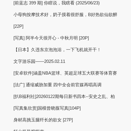
[前蓝志 399 期] 你瞎说，我瞎看 (2025/06/23)
小母狗按摩技术好，奶子摸着很舒服，B好热欲仙欲醉
[22P]
[写真] 阿半今天很开心 - 中秋月明 [20P]
【日本】久违东京泡泡浴，一下飞机就开干！
文字游乐园——2025.02.11
[安卓软件]涵盖NBA篮球、英超足球五大联赛等体育赛
[法广] 通缩威胁加重 四中全会前官媒再唱高调
[扒B福利社]20260122期每日新书四本--安史之乱、柏
[写真集欣赏]国模曾晓薇写真[104P]
身材高挑玉腿纤长的欲女 [27P]