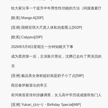
给大家分享一个提升中年男性性功能的方法（间接激素疗
[欧美] Mango A[20P]
[亚洲] 国模安琪大尺度人体私拍套图上[502P]
[欧美] Calypso[20P]
2026年5月8日星期五一分钟知晓天下事
成为票房第一后，主演新片黑化，沈腾已走向了男演员的
另
[亚洲] 极品美女身材超好就是奶子小了点[58P]
雨后春笋般冒出的帝王
前河南首富张剑涉嫌调查，女儿高中学历或成接班热门人
[亚洲] Yukari_ゆかり - Birthday Special[46P]