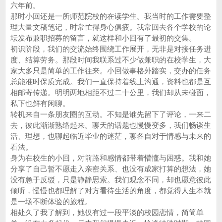
六年前。
那时小回还是一所师范院校的在读学生。我当时的工作需要整
理大量文稿笔记，时常忙得身心俱疲。我常回去各个学校的论
坛发布兼职招募的留言，就这样和小回有了最初的交集。
初识阶段，我们的交流始终围绕工作展开，无非是对接任务进
度、结算劳务。那段时间我联系过不少做兼职的在校学生，大
家大多只是简单的工作往来。小回做事格外踏实，交办的任务
总能准时保质完成。我们一直保持着线上沟通，资料也都是互
相邮寄传递。明明两地相距不过二十公里，我们却从未碰面，
私下也鲜有闲聊。
转机来自一条朋友圈的互动。不知是谁先留下了评论，一来二
去，彼此渐渐熟络起来。聊天的话题也慢慢变多，我们畅谈生
活、理想，也聊起临近毕业的迷茫，聊各自对于情感与未来的
看法。
身为在校生的小回，对前路和感情都带着懵懂与困惑。我和她
分享了自己暂不愿走入亲密关系、也没有成家打算的想法，她
没有急于反驳，只是静静思索。我们观念不同，却也愿意彼此
倾听，慢慢也都理解了对方看待生活的角度，都觉得人生本就
是一场不断体验的旅程。
相处久了我了解到，她仅有过一段平淡的校园恋情，简简单