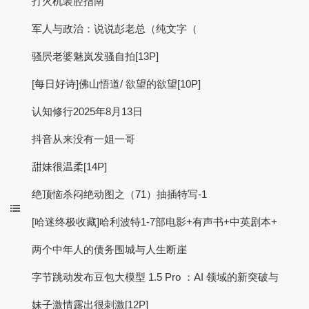
打火机装腔指南
军人与政治：说说彭老总（纯文字（
骚屄老婆魅岚发骚自拍[13P]
[每日好诗]佛山悟道/ 欲望的欲望[10P]
认知修行2025年8月13日
抖音从来没有一姐一哥
甜妹很温柔[14P]
绝顶恼杀闷绝动图之（71）抽插特写-1
[哈迷终极收藏]哈利波特1-7部电影+有声书+中英剧本+
两个中年人的债务围城与人生断崖
字节跳动发布豆包大模型 1.5 Pro ：AI 领域的新突破与
妹子激情露出很刺激[12P]