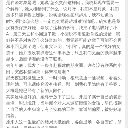
是在谈对象是吧，她说“怎么突然这样问，我说我现在需要一
个解释”，她大概猜到了什么，说对呀，我们不是对象，我们
最多只能算得上暧昧，说实话现在回想起来，我不知道当
时“小回”会怎么想，一定也会觉得难堪难为情吧，确实也是我
没有去保护好她，导致了这样的事情，我挂了电话哄好了小
A，第二天去和小回道了歉，小回说不用道歉你说的没错，我
们并不是对象没什么好道歉的，我觉得可能这辈子可能不会再
和小回见面了吧，但事实证明，“小回”，真的是一个很好的女
孩子，她并没没有抓着这件事不放，只是我们见面的频率越来
越少，后面渐渐的没有了联系。
去年年底，我发了一条奔赴福建的朋友圈。许久没有联系的小
回，突然私信问我：你来福建啦？
那天夜里我微醺上头，一时冲动，很想拨通一通视频，看看久
违的她。可电话终究没有接通。那一刻我心里隐约有了答案，
大概是她已经有了新的人陪伴。
其实这样挺好的。她终于放下了过往，开启了属于自己的崭新
生活。时过境迁，当年那个对未来迷茫懵懂的女孩，早已找到
了自己的人生归途，有了安稳的工作、靠谱的偏爱，被好好珍
惜着。
原来人这一生最好的结局大抵如此，各自退场，各自安好，所