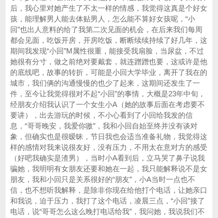
后，我心里对她产生了不太一样的情感，我觉得这真是个好女
孩，能理解男人能去体贴男人，怎么能不算好女孩呢，“小
回”也出人意料的给了我第二次见面的机会，在后来我们每周
都会见面，吃饭开房，开房吃饭，断断续续持续了好几年，这
期间我发现“小回”M属性很重，能接受我扇脸，当尿盆，不过
她很有分寸，做之前绝对要戴套，就连蹭蹭也要，这或许是他
的底线吧，故事的转折，可能是小回大学毕业，离开了我在的
城市，我们俩的沟通慢慢的也少了起来，这期间还发生了一
件，至今让我觉得很对不起“小回”的事情，大概是23年中旬，
经朋友介绍我认识了一个女生小A（她的故事后面在考虑要不
要讲），出去游玩的时候，不小心看到了小回给我发的信
息，“哥哥晚安，我爱你嗷”，我和小回自始至终并没有谈对
象，但确实也是很暧昧，节日我也会适当准备礼物，我觉得这
样的感情对我来说很友好，没有压力，不用太在意对方的感受
（好吧我确实是渣男），当时小A看到后，立马哭了鼻子说我
骗她，我明明有女朋友还要和她在一起，我只能解释说不是女
朋友，我和小回只是关系很好的“朋友”，小A当时一点也不
信，也不想听我解释，是除非你现在给他打个电话，让她亲口
和我说，迫于压力，我打了这个电话，凌晨三点，“小回”接了
电话，说“哥哥怎么这么晚打电话给我”，我问她，我说我们不