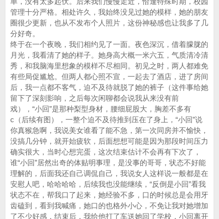
单，没有太多起伏。后来我们慢慢走近，恰逢特殊时期，校园
管理十分严格。相处许久，我始终没见过她的模样，她的朋友
圈很少更新，也从不发布个人照片，这份神秘感也让我多了几
分好奇。
终于在一个夜晚，我们相约见了一面。夜色深沉，借着朦胧的
月光，我看清了她的样子。她身高大概一米六五，气质清冷清
秀，和我脑海里想象的模样不尽相同。初见之时，两人都难免
有些局促尴尬。但两人都心照不宣，一起去了酒店，进了房间
后，我一点都不客气，迫不及待就脱了她的裤子（这件事给她
留下了深刻影响，之后每次闲聊都会说我从来没有前
戏），“小回”是那种梨型身材，腰细屁股大，胸差不多有
c（后续有图），一整个迫不及待推到压在了身上，“小回”说
你真猴急啊，我说美女谁看了能不急，第一次同房并不愉快，
没搞几分钟，就开始疲软，后面想想可能是因为那段时间压力
确实很大，当时心想完蛋，这次结束估计不会再有下次了，
谁“小回”居然出奇的体贴明事理，是没事的哥哥，状态不好能
理解的，后面我还自己调侃自己，我说女人这样说一般都是在
安慰人吧，哈哈哈哈，后续我也没能继续，“反倒是小回”看我
状态不在，帮我口了起来，她经验不多，口的时候总是会用牙
齿磕到，看到我喊痛，她口的也格外小心，不免让我对她增加
了不少好感，结束后，我给他打了车送她回了学校，小回离开