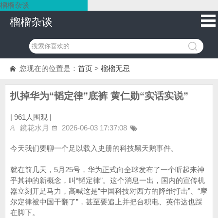
榴榴杂谈
榴榴杂谈
您现在的位置是：
首页
>
榴榴无忌
扒掉华为“韬定律”底裤 黄仁勋“实话实说”
|
961人围观 |
鏡花水月
2026-06-03 17:37:08
今天我们要聊一个足以载入史册的科技黑天鹅事件。
就在前几天，5月25号，华为正式向全球发布了一个听起来神
乎其神的新概念，叫“韬定律”。这个消息一出，国内的宣传机
器立刻开足马力，高喊这是“中国科技对西方的降维打击”、“摩
尔定律被中国干翻了”，甚至要追上并把台积电、英伟达也踩
在脚下。