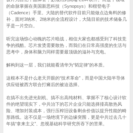
的命脉掌握在美国新思科技（Synopsys）和楷登电子
（Cadence）手里。大陆的替代软件目前只能做点边角料的修
补，面对3纳米、2纳米的全流程设计，大陆目前的技术储备几
乎是一片空白。
听完这场惊心动魄的芯片暗战，相信大家也都感受到了科技竞
争的残酷。芯片发烫需要散热，而我们在日常高强度的生活与
思考中，身体和脑力同样需要最顶级的滋补与充电。
解构到这一层，我们就能看清华为“韬定律”的本质。
这根本不是什么老天开眼的“技术革命”，而是中国大陆半导体
供应链被西方联合打瘫后的被迫选择。
在搞不出先进光刻机、搞不出高纯材料、掌握不了核心设计软
件的绝望现实下，中共治下的芯片企业只能选择擡高散热风
险、增加封装成本，强行压榨旧设备剩余价值以提升性能的畸
形路线。这不仅是一场绝境下的边缘突围，更是中共过去几十
年搞“拿来主义”、忽视基础科学研究所吞下的苦果。