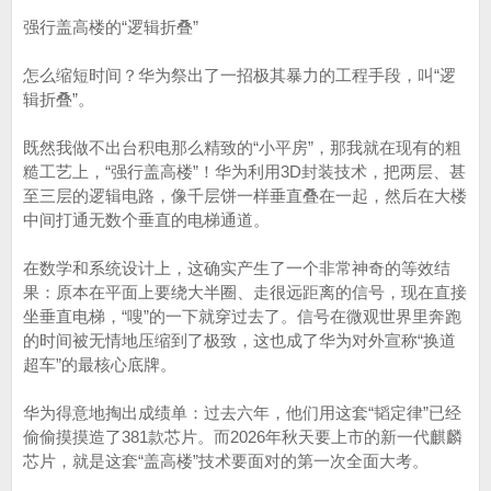
强行盖高楼的“逻辑折叠”
怎么缩短时间？华为祭出了一招极其暴力的工程手段，叫“逻
辑折叠”。
既然我做不出台积电那么精致的“小平房”，那我就在现有的粗
糙工艺上，“强行盖高楼”！华为利用3D封装技术，把两层、甚
至三层的逻辑电路，像千层饼一样垂直叠在一起，然后在大楼
中间打通无数个垂直的电梯通道。
在数学和系统设计上，这确实产生了一个非常神奇的等效结
果：原本在平面上要绕大半圈、走很远距离的信号，现在直接
坐垂直电梯，“嗖”的一下就穿过去了。信号在微观世界里奔跑
的时间被无情地压缩到了极致，这也成了华为对外宣称“换道
超车”的最核心底牌。
华为得意地掏出成绩单：过去六年，他们用这套“韬定律”已经
偷偷摸摸造了381款芯片。而2026年秋天要上市的新一代麒麟
芯片，就是这套“盖高楼”技术要面对的第一次全面大考。