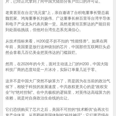
片，已经正式拿到了向中国大陆部分客户出口的许可证。
老黄甚至在台北“兆元宴”上，亲自邀请了台积电董事长暨总裁
魏哲家、鸿海董事长刘扬伟、广达董事长林百里等台湾半导体
和电子产业龙头代表共聚一堂。虽然老黄坦言辉达的产能目前
到处面临挑战，但他对台湾生态系充满信心。
从技术指标来看，H200是不折不扣的 “性能怪兽”。如果在两
年前，美国要是放行这种级别的芯片，中国那些互联网巨头必
然会拿着几百亿美金把英伟达的门槛踩烂。
然而，在2026年的今天，面对主动送上门的H200，中国大陆
科技厂商的态度却是一片冰冷，实际订单量几近于零。
这并不是中国大厂突然不缺算力了，而是因为在当前的政治气
候下，相较于科技的发展速度，中共政权更关心的是“政权安
全”与“绝对控制”。在中共极权的逻辑里，对英伟达高端算力的
依赖，就是对自身政治生命线的出让。
它们恐惧购买了芯片之后，美国不可控的“技术断供”会再次引
发产业休克，从而戳破举国体制的“科技神话”；它们更恐惧在