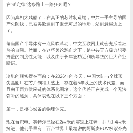
在“韬定律”这条路上一路狂奔呢？
因为真相太残酷了：在真正的芯片制造端，中共一手主导的国
产化防线，已被美欧逼到了退无可退的地步，站到悬崖边上
了。
每当国产半导体有一点风吹草动，中文互联网上就会充斥着狂
热的自嗨。然而，在这些舆论鸡血之下，是中共官方极力想要
掩盖的制度性无能，以及由于长年急功近利所导致的巨大产业
断层。
冷酷的现实摆在面前：在2026年的今天，中国大陆与全球顶
尖晶圆厂在芯片制程工艺上，存在着5年以上的技术代差。而
且由于西方供应链的体系化围堵，这个代差正在变成一个无法
弥补的黑洞，具体表现在以下三个方面：
第一，是核心设备的物理休克。
现在台积电、英特尔已经在2纳米的赛道上狂奔，并向1.4纳米
挺进。他们手里有上百台世界上最精密的阿斯麦EUV极紫外光