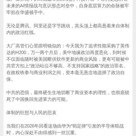
未来的AI情报战与意识形态对垒中，自身底层算力的命脉被牢
牢掐在华盛顿手中。
无论是腾讯、阿里还是字节跳动，其头顶上都高悬着来自体制
内的政治红线。
大厂高管们心里跟明镜似的：今天我为了追求性能采购了英伟
达的H200，万一两个月后，美中地缘政治再度恶化，到时候
不仅面临随时被美国断供软件更新的商业风险，更有可能被中
共官方扣上“政治站位不够高、不支持国家战略”的政治罪名。
在政权铁拳与商业利润之间，资本毫无悬念地选择了政治自
保。
中共的恐惧，最终硬生生地切断了商业资本的理性，也彻底锁
死了中国换回先进算力的可能。
体制的狂想与人民的悲哀
当我们在2026年回看这场由华为“韬定律”引发的半导体暗战
时，内心深处不由得感到一丝沉重。