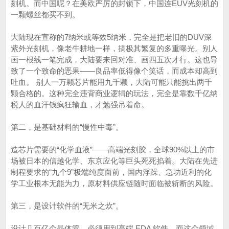
刻机。而中国呢？在美欧严厉的封锁下，中国连EUV光刻机的
一颗螺丝都买不到。
大陆现在宣称的7纳米或等效5纳米，完全是把老旧的DUV深
紫外光刻机，像老牛耕地一样，搞极其繁复的多重曝光。别人
画一根线一笔完成，大陆要来回对准、画四五次才行。这也导
致了一个致命的恶果——良品率低得像个笑话，而成本却高到
吐血。 别人一万颗芯片能用九千颗，大陆可能只能挑出两千
颗合格的。这种完全违背商业逻辑的玩法，完全是靠数千亿纳
税人的血汗钱疯狂输血，才勉强吊着命。
第二，是基础材料的“慢性中毒”。
造芯片需要的“化学血液”——高端光刻胶，全球90%以上的市
场被日本的信越化学、东京应化等巨头死死掐着。大陆在先进
制程要求的“九个9”极端纯度面前，国内浮躁、急功近利的化
学工业根本无能为力，原材料供应链随时面临被斩断的风险。
第三，是设计软件的“无米之炊”。
设计几百亿个晶体管，必须用到高端 EDA 软件。而这个领域