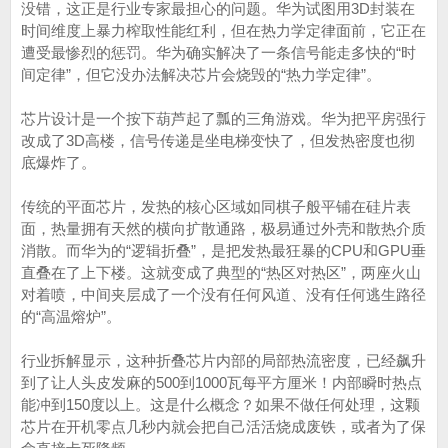
没错，这正是行业专家最担心的问题。华为试图用3D封装在
时间维度上暴力榨取性能红利，但在热力学定律面前，它正在
遭受最惨烈的惩罚。华为确实解决了一条信号能走多快的“时
间定律”，但它没办法解决芯片会烧毁的“热力学定律”。
芯片设计是一个按下葫芦起了瓢的三角游戏。华为把平房强行
改成了3D高楼，信号传递是坐电梯变快了，但发热密度也彻
底爆炸了。
传统的平面芯片，发热的核心区域如同棋子般平铺在硅片表
面，热量拥有天然的横向扩散通路，极易通过外壳和散热介质
消散。而华为的“逻辑折叠”，是把发热最狂暴的CPU和GPU垂
直叠在了上下楼。这就变成了典型的“热区对热区”，两座火山
对着喷，中间夹层成了一个没有任何风道、没有任何逃生路径
的“高温熔炉”。
行业拆解显示，这种折叠芯片内部的局部热流密度，已经飙升
到了让人头皮发麻的500到1000瓦每平方厘米！内部瞬时热点
能冲到150度以上。这是什么概念？如果不做任何处理，这颗
芯片在开机零点几秒内就会把自己活活烧成废铁，或者为了保