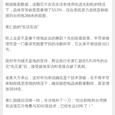
根据账面数据，这颗芯片在完全没有使用先进光刻机的情况
下，晶体管等效密度暴增了53.5%，综合系统算力居然宣称能
摸到台积电3纳米的屁股。
黄仁勋的“实话实说”
听上去是不是像个绝地反击的爽剧？先别急着鼓掌。半导体物
理学是一门最讲究能量守恒的冷酷科学，它从来不相信政治口
号。
面对华为铺天盖地的宣传，辉达执行长黄仁勋在5月28号的台
北“兆元宴”后，接受媒体采访时直接点破了真相。
老黄大方承认：这对华为来说确实是个技术突破，在不将半导
体制程线宽变细的情况下，确实能把电晶体数量翻倍、甚至增
加3到4倍。
黄仁勋随后话锋一转，冷冷地补了一刀：“但台积电和台湾拥
有这项芯片堆叠与3D封装技术，已经长达10年了！”