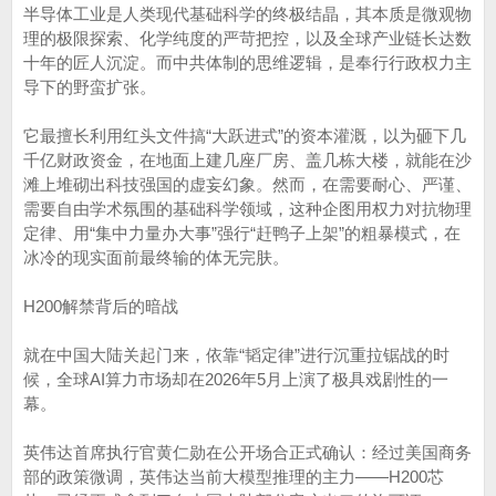
半导体工业是人类现代基础科学的终极结晶，其本质是微观物
理的极限探索、化学纯度的严苛把控，以及全球产业链长达数
十年的匠人沉淀。而中共体制的思维逻辑，是奉行行政权力主
导下的野蛮扩张。
它最擅长利用红头文件搞“大跃进式”的资本灌溉，以为砸下几
千亿财政资金，在地面上建几座厂房、盖几栋大楼，就能在沙
滩上堆砌出科技强国的虚妄幻象。然而，在需要耐心、严谨、
需要自由学术氛围的基础科学领域，这种企图用权力对抗物理
定律、用“集中力量办大事”强行“赶鸭子上架”的粗暴模式，在
冰冷的现实面前最终输的体无完肤。
H200解禁背后的暗战
就在中国大陆关起门来，依靠“韬定律”进行沉重拉锯战的时
候，全球AI算力市场却在2026年5月上演了极具戏剧性的一
幕。
英伟达首席执行官黄仁勋在公开场合正式确认：经过美国商务
部的政策微调，英伟达当前大模型推理的主力——H200芯