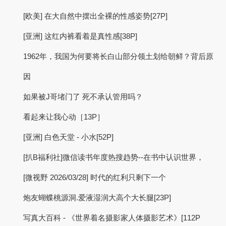
[欧美] 在大自然中摆出全裸的性感姿势[27P]
[亚洲] 这红内裤看着是真性感[38P]
1962年，我国为何要将长白山部分领土划给朝鲜？背后原
因
如果被J哥堵门了 死不承认管用吗？
看起来让我心动［13P］
[亚洲] 白色天堂 - 小水[52P]
[扒B福利社]微信读书年度热搜趋势--在书中认识世界，
[微视野 2026/03/28] 时代的红利只剩下一个
炮友蝴蝶桃源洞.爱液湿润大高个大长腿[23P]
写真大百科 - 《世界着名摄影家人体摄影艺术》[112P