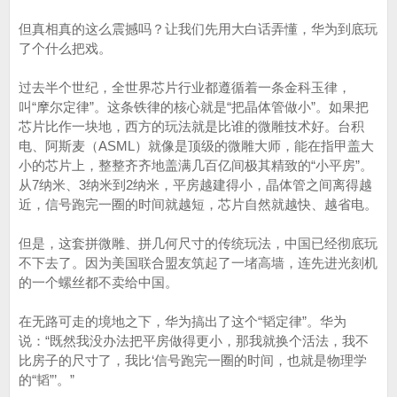
但真相真的这么震撼吗？让我们先用大白话弄懂，华为到底玩
了个什么把戏。
过去半个世纪，全世界芯片行业都遵循着一条金科玉律，
叫“摩尔定律”。这条铁律的核心就是“把晶体管做小”。如果把
芯片比作一块地，西方的玩法就是比谁的微雕技术好。台积
电、阿斯麦（ASML）就像是顶级的微雕大师，能在指甲盖大
小的芯片上，整整齐齐地盖满几百亿间极其精致的“小平房”。
从7纳米、3纳米到2纳米，平房越建得小，晶体管之间离得越
近，信号跑完一圈的时间就越短，芯片自然就越快、越省电。
但是，这套拼微雕、拼几何尺寸的传统玩法，中国已经彻底玩
不下去了。因为美国联合盟友筑起了一堵高墙，连先进光刻机
的一个螺丝都不卖给中国。
在无路可走的境地之下，华为搞出了这个“韬定律”。华为
说：“既然我没办法把平房做得更小，那我就换个活法，我不
比房子的尺寸了，我比‘信号跑完一圈的时间，也就是物理学
的“韬”’。”