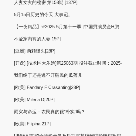
人妻女友的秘密 第158期 [137P]
5月15日历史的今天 大事记。
【一夜精品】❇️2025-5月第十一季 [中国男演员金H鹏
不爱穿内裤的人妻[19P]
[亚洲] 两颗馒头[28P]
[开盘] [技术区大乐透]第25063期 投注截止时间：2025-
我们终于还是逃不开嚚民的瓜落儿
[欧美] Fandary F Crasanting[28P]
[欧美] Milena D[20P]
雨灾与命运：农民真的很“朴实”吗？
[欧美] Filipina[21P]
[摄影课程]超全摄影录像及后期零基础到进阶课程教程