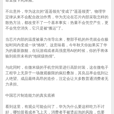
命直接卡死降频。
不出意外，华为这次的“遥遥领先”变成了“遥遥领烫”。物理学
定律从来不会配合政治作秀，华为无论在芯片内部采取怎样的
散热方法，都改变不了一个基本事实：热量不会凭空产生，更
不会凭空消失，它只是被“搬运”了。
当芯片内部的温度被暴力传导出来，整部手机的外壳就会在极
短时间内变成一块“烙铁”。这意味着，今年秋天你如果买了华
为的最新旗舰，在玩游戏或者高强度用AI的时候，你的手将体
验到前所未有的“地狱级热情”。
与此同时，在微米级的手机空间里进行高阶封装，这在微电子
工程学上无异于一场微观极限的疯狂叠加，其良品率会低到让
人绝望。成品最终高昂的造价，注定会让大多数普通消费者无
力承担。
中国芯片制造能力的真实底裤
看到这里，有观众可能会问了，华为为什么要这样吃力不讨
好，哪怕冒着成本飞上天，消费者手被烫起泡的风险，也要