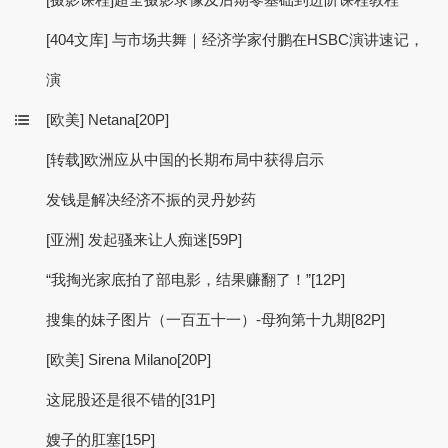
[404文库] 与市场共舞｜经济学家付鹏在HSBC演讲速记，
演
[欧美] Netana[20P]
[转载]欧洲应从中国的长期布局中获得启示
发钱是解决经济不振的灵丹妙药
[亚洲] 发起骚来让人痴迷[59P]
“我掏光家底拍了部电影，结果赚翻了！”[12P]
搜集的妹子图片（一百五十一）-母狗第十九期[82P]
[欧美] Sirena Milano[20P]
这屁股还是很不错的[31P]
嫂子的肛塞[15P]