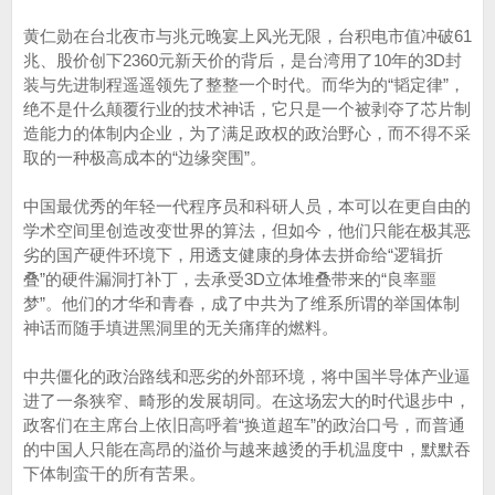
黄仁勋在台北夜市与兆元晚宴上风光无限，台积电市值冲破61
兆、股价创下2360元新天价的背后，是台湾用了10年的3D封
装与先进制程遥遥领先了整整一个时代。而华为的“韬定律”，
绝不是什么颠覆行业的技术神话，它只是一个被剥夺了芯片制
造能力的体制内企业，为了满足政权的政治野心，而不得不采
取的一种极高成本的“边缘突围”。
中国最优秀的年轻一代程序员和科研人员，本可以在更自由的
学术空间里创造改变世界的算法，但如今，他们只能在极其恶
劣的国产硬件环境下，用透支健康的身体去拼命给“逻辑折
叠”的硬件漏洞打补丁，去承受3D立体堆叠带来的“良率噩
梦”。他们的才华和青春，成了中共为了维系所谓的举国体制
神话而随手填进黑洞里的无关痛痒的燃料。
中共僵化的政治路线和恶劣的外部环境，将中国半导体产业逼
进了一条狭窄、畸形的发展胡同。在这场宏大的时代退步中，
政客们在主席台上依旧高呼着“换道超车”的政治口号，而普通
的中国人只能在高昂的溢价与越来越烫的手机温度中，默默吞
下体制蛮干的所有苦果。