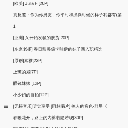
[欧美] Julia F [20P]
真反差：作为你男友，你平时和挨操时候的样子我都有(第
1
[亚洲] 又开始发骚的贱货[20P]
[东京老杨] 春日甜美係卡哇伊的妹子新入职精选
[原创]素雅[23P]
上班的累[7P]
眼镜妹妹 [12P]
小少妇的自拍[12P]
[无损音乐]听觉享受 [雨林唱片] 撩人的音色-群星《
春暖花开，路上的内裤若隐若现[30P]