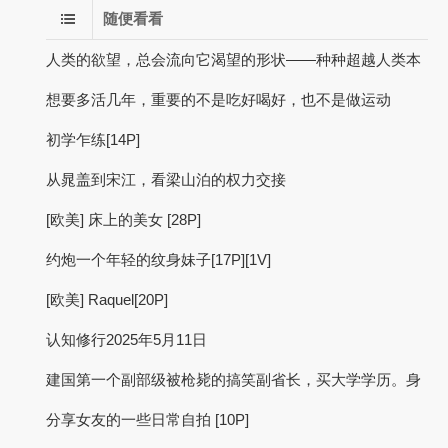
随便看看
人类的欲望，总会流向它渴望的形状——种种超越人类本
想要多活几年，重要的不是吃好喝好，也不是做运动
初学乍练[14P]
从晁盖到宋江，看梁山泊的权力交接
[欧美] 床上的美女 [28P]
约炮一个年轻的纹身妹子[17P][1V]
[欧美] Raquel[20P]
认知修行2025年5月11日
建国第一个副部级被枪毙的搞笑副省长，买大学学历。身
分享女友的一些日常自拍 [10P]