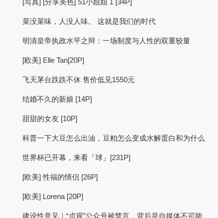
[写真] [分享美色] 51小姐姐 1 [34P]
菜没菜味，人没人味。 这就是我们的时代
明清皇帝执政水平之辩：一场制度与人性的双重较量
[欧美] Elle Tan[20P]
飞天茅台跌跌不休 售价低见1550元
结婚不久的新娘 [14P]
甜甜的女友 [10P]
科普一下大豆怎么出油，豆粕怎么变成水解蛋白和为什么
世界杯已开幕，来看「球」[231P]
[欧美] 性福的情侣 [26P]
[欧美] Lorena [20P]
建设性意见｜“贞观”公众号被禁言，背后是自媒体不可能