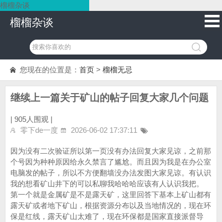
榴榴杂谈
榴榴杂谈
您现在的位置是：
首页
>
榴榴无忌
继续上一篇关于矿山的帖子回复大家几个问题
|
905人围观 |
零下de一度
2026-06-02 17:37:11
因为没有二次验证所以第一页没有办法回复大家见谅，之前那
个号因为种种原因给永久禁言了尴尬。而且因为我是在办公室
电脑发的帖子，所以不方便翻墙没办法发图大家见谅。有认识
我的想看矿山井下的可以私聊我哈哈哈应该有人认识我把。
第一个就是金属矿是不是露天矿，这里回答下基本上矿山都有
露天矿或者地下矿山，根据资源分布以及当地情况的，现在环
保是红线，露天矿山太难了，现在环保都是国家直接派督导