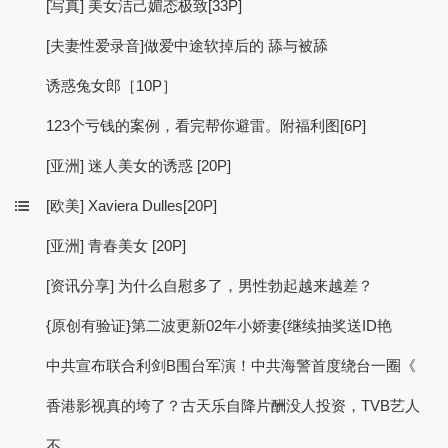
[写真] 美女洁己媚态极致[33P]
[夫妻性爱录音]做爱中途软掉后的 舔与被舔
诱惑兔女郎［10P］
123个亏钱的案例，看完帮你避雷。附福利图[6P]
[亚洲] 迷人美女的诱惑 [20P]
[欧美] Xaviera Dulles[20P]
[亚洲] 青春美女 [20P]
[资讯分享] 为什么自慰多了，男性勃起越来越差？
{原创有验证}第二波更新02年小娇妻{继续抽奖送ID艳
中共宣布联合利剑B围台军演！中共海警首度绕台一圈《
香港影视真的垮了？古天乐自降片酬没人投资，TVB艺人
不