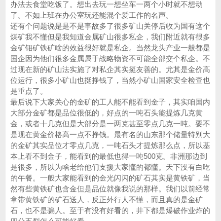
办法去食堂吃饭了。想出去玩一想坐车一两个小时就不想动
了。不如上班在办公室玩还能混个爱工作的名声。
还有个问题说是是不是事故多了很多矿山关停后收为国有这个
煤矿我不懂但是我知道金属矿山很多私企，我们附近就有很多
金矿钼矿铁矿啥的效益很好就是私企。当然龙头产业一般都是
国企因为他们很多金属属于战略物资不可能全部交个私企。不
过现在新的矿山法实施了对私企其实挺友善的。尤其是金价高
位运行，很多小矿山也挺挣钱了，当然小矿山国家安全检查也
是重点了。
最后说下大家关心的金矿的工人能不能看到金子，其实咱国内
大部分金矿都是品位很低的，好点的一吨石头能提炼几克黄
金，或者十几克但是大部分是一两克甚至零点几克一吨。要不
是现在黄金价格高一点不挣钱。最有名的山东那个储量特别大
的金矿其实品位才零点几克，一吨石头才提炼那么点，所以基
本上看不到金子，能看到的最低也得一吨500克。非洲那边到
是很多，所以为啥老给他们支援大家懂的都懂。天下没有白吃
的午餐。一般大家能看到的金光闪闪的矿石其实是黄铁矿，当
然有些黄铁矿也含金但是品位就像我说的那样。我们以前经常
拿带黄铁矿的矿石送人，反正外行人不懂，而且真的是金矿
石，也不是骗人。至于有没有好看的，井下都是爆破作业炸的