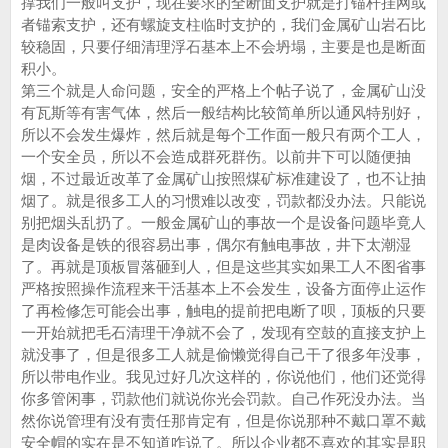
撑我们一般叫支护，现在要求的全断面支护就是打锚杆挂网或
者锚索支护，还有螺旋支柱临时支护的，我们金属矿山岩石比
较稳固，只要仔细清理浮石基本上不会坍塌，主要是也是断面
积小。
第三个就是人命问题，安全的严格上个帖子说了，金属矿山没
有瓦斯等有害气体，然后一般结构比较简单所以通风特别好，
所以不会发生爆炸，然后就是每个工作面一般只有两个工人，
一个安全员，所以不会造成群死群伤。以前井下可以随便抽
烟，不过最近改革了金属矿山按照煤矿标准建设了，也不让抽
烟了。就是很多工人的习惯难以改变，罚款都没办法。只能说
别把烟头乱扔了。一般金属矿山的事故一个是设备问题毕竟人
是肉设备是铁的很容易出事，偶尔有触电事故，井下太潮湿
了。再就是顶板冒落砸到人，但是这些其实如果工人不图省事
严格按照操作流程来干活基本上不会发生，设备方面停止运作
了再检修怎可能会出事，触电的提前把电断了呗，顶板的只要
一开始就把毛石清理干净就不会了，发现有空鼓的直接支护上
就没事了，但是很多工人就是偷懒觉得自己干了很多年没事，
所以带电作业。我见过好几次这样的，你说他们，他们还觉得
你多管闲事，罚款他们就说你光会罚款。自己作死没办法。当
然你说管理有没有责任那肯定有，但是你说那种不戴口罩不戴
安全帽的实在是不知道咋说了。所以企业都不喜欢的其实是职