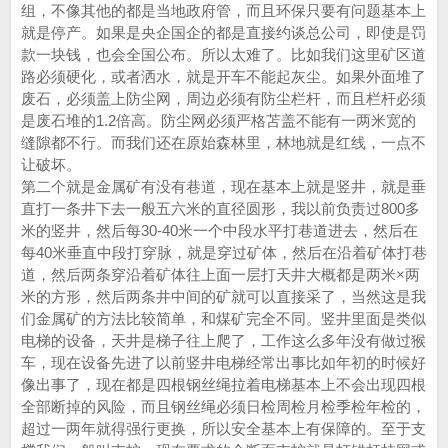
组，不像其他的都是当地政府管，而且环保只要有问题基本上
就是停产。如果是央企国企的都是直接约谈总公司，即使是罚
款一块钱，也会全国公布。所以太难了。比如我们这里矿区道
路必须硬化，或者洒水，就是开车不能起灰尘。如果外面堆了
废石，必须盖上防尘网，周边必须有防尘栏杆，而且栏杆必须
是废石堆的1.2倍高。防尘网必须严格苫盖不能有一两米宽的
缝隙都不行。而我们还在原始森林里，林地就是红线，一点不
让破坏。
第二个就是金属矿有没有巷道，现在基本上就是竖井，就是垂
直打一条井下去一般五六米的直径圆形，我以前负责过800多
米的竖井，然后每30-40米一个中段水平打巷道进去，然后在
每40米垂直中段打穿脉，就是穿过矿体，然后在沿着矿体打巷
道，然后两条穿沿着矿体往上面一层打天井大概都是两米×两
米的方形，然后两条井中间的矿就可以直接采了，当然这是我
们金属矿的方法比较简单，和煤矿完全不同。竖井里面是类似
电梯的设备，天井是梯子往上爬了，工作这么多年没有做过猴
车，现在设备先进了以前竖井电梯经常出事比如年初的时候好
像出事了，现在都是四根钢丝绳拉着电梯基本上不会出现四根
全部断掉的风险，而且钢丝绳必须日检周检月检季检年检的，
超过一两年就得强行更换，所以安全基本上有保障的。至于支