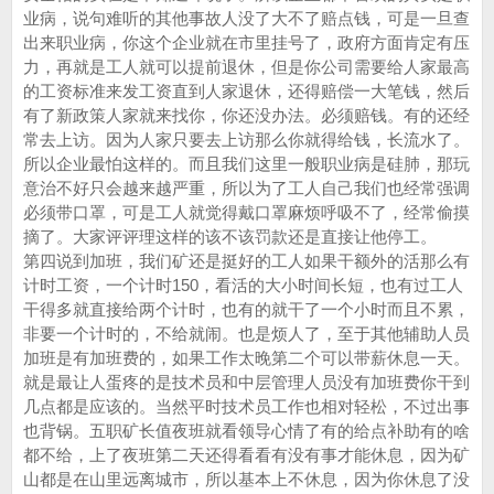
业病，说句难听的其他事故人没了大不了赔点钱，可是一旦查
出来职业病，你这个企业就在市里挂号了，政府方面肯定有压
力，再就是工人就可以提前退休，但是你公司需要给人家最高
的工资标准来发工资直到人家退休，还得赔偿一大笔钱，然后
有了新政策人家就来找你，你还没办法。必须赔钱。有的还经
常去上访。因为人家只要去上访那么你就得给钱，长流水了。
所以企业最怕这样的。而且我们这里一般职业病是硅肺，那玩
意治不好只会越来越严重，所以为了工人自己我们也经常强调
必须带口罩，可是工人就觉得戴口罩麻烦呼吸不了，经常偷摸
摘了。大家评评理这样的该不该罚款还是直接让他停工。
第四说到加班，我们矿还是挺好的工人如果干额外的活那么有
计时工资，一个计时150，看活的大小时间长短，也有过工人
干得多就直接给两个计时，也有的就干了一个小时而且不累，
非要一个计时的，不给就闹。也是烦人了，至于其他辅助人员
加班是有加班费的，如果工作太晚第二个可以带薪休息一天。
就是最让人蛋疼的是技术员和中层管理人员没有加班费你干到
几点都是应该的。当然平时技术员工作也相对轻松，不过出事
也背锅。五职矿长值夜班就看领导心情了有的给点补助有的啥
都不给，上了夜班第二天还得看看有没有事才能休息，因为矿
山都是在山里远离城市，所以基本上不休息，因为你休息了没