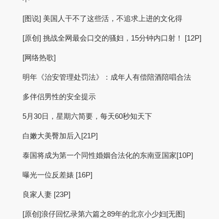
[图说] 美国人干不了这些活，不追求上进的文化得
[原创] 挑战全网最会口交的骚妇，15分钟内口射！ [12P]
[网络热歌]
明年《治安管理处罚法》：成年人有偿陪酒陪唱合法
多伴侣男性的安全提示
5月30日，星期六简要，每天60秒知天下
白嫩大美臀加后入[21P]
泰国将成为第一个同性婚姻合法化的东南亚国家[10P]
曝光一位反差婊 [16P]
良家人妻 [23P]
[原创]浪仔回忆录第六篇之89年的北京小少妇[无图]