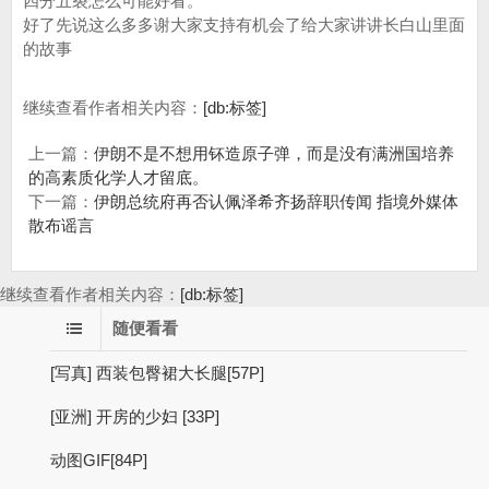
四分五裂怎么可能好看。
好了先说这么多多谢大家支持有机会了给大家讲讲长白山里面
的故事
继续查看作者相关内容：
[db:标签]
上一篇：
伊朗不是不想用钚造原子弹，而是没有满洲国培养
的高素质化学人才留底。
下一篇：
伊朗总统府再否认佩泽希齐扬辞职传闻 指境外媒体
散布谣言
继续查看作者相关内容：
[db:标签]
随便看看
[写真] 西装包臀裙大长腿[57P]
[亚洲] 开房的少妇 [33P]
动图GIF[84P]