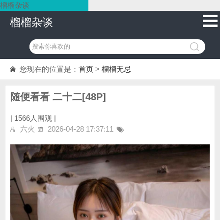
榴榴杂谈
榴榴杂谈
您现在的位置是：
首页
>
榴榴无忌
随便看看 二十二[48P]
|
1566人围观 |
六火
2026-04-28 17:37:11