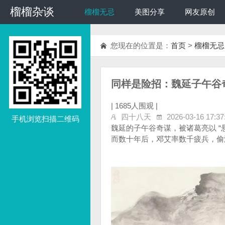
榴榴杂谈
榴榴杂谈
榴榴无忌
美图分享
网友原创
您现在的位置是：
首页
>
榴榴无忌
同样是险招：魏延子午谷
|
1685人围观 |
四十八天
2026-03-16 17:37
手机浏览扫描二维码
魏延的子午谷奇谋，被诸葛亮以 “
而数十年后，邓艾率数千疲兵，偷