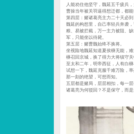
人能劝住他坚守，魏延五千疲兵，
曹操当年被关羽逼得想迁都，都能
第四层：赌诸葛亮主力二十天必到
魏延的构想里，自己率轻兵奔袭，
粮、易被拦截，万一主力被阻、缺
军，只能坐以待毙。
第五层：赌曹魏始终不换将。
坐视险地魏延知道夏侯楙无能，难
楙召回京城，换了得力大将镇守关
至太和二年，明帝西征，人有白楙
试想一下，魏延克服千难万险，率
那一刻的绝望，可想而知。
五层都是赌局，层层相扣，每一层
诸葛亮为何驳回？不是保守，而是这