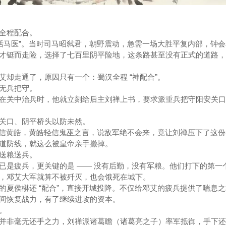
全程配合。
当活马医”。当时司马昭弑君，朝野震动，急需一场大胜平复内部，钟
才铤而走险，选择了七百里阴平险地，这条路甚至没有正式的道路，
艾却走通了，原因只有一个：蜀汉全程 “神配合”。
无兵把守。
在关中治兵时，他就立刻给后主刘禅上书，要求派重兵把守阳安关口
关口、阴平桥头以防未然。
他宠信黄皓，黄皓轻信鬼巫之言，说敌军绝不会来，竟让刘禅压下了这
道防线，就这么被皇帝亲手撤掉。
送粮送兵。
已是疲兵，更关键的是 —— 没有后勤，没有军粮。他们打下的第一
，邓艾大军就算不被歼灭，也会饿死在城下。
的夏侯楙还 “配合”，直接开城投降。不仅给邓艾的疲兵提供了喘息
间恢复战力，有了继续进攻的资本。
。
并非毫无还手之力，刘禅派诸葛瞻（诸葛亮之子）率军抵御，手下还