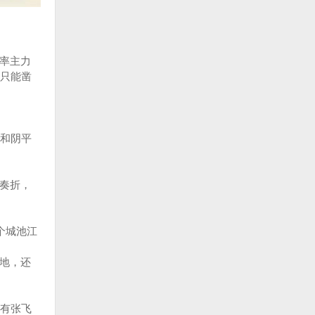
会率主力
只能凿
和阴平
份奏折，
个城池江
之地，还
有张飞