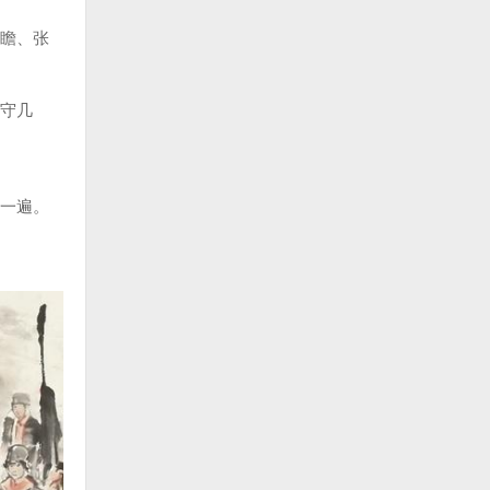
瞻、张
守几
一遍。