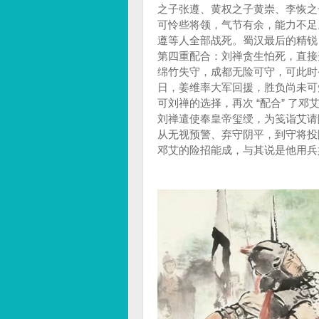
之子张遵、黄权之子黄崇、李恢之
可怜些将领，气节有余，能力不足
遵等人全部战死。蜀汉最后的精锐
第四重配合：刘禅贪生怕死，直接
绵竹失守，成都无险可守，可此时
日，姜维率大军回援，胜负尚未可
可刘禅的选择，再次 “配合” 了
刘禅遣使奉皇帝玺绶，为笺诣艾请
从无视预警、弃守阴平，到守将投
邓艾的险招能成，与其说是他用兵