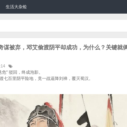
生活大杂烩
奇谋被弃，邓艾偷渡阴平却成功，为什么？关键就
:14
悬危” 驳回，终成泡影。
渡七百里阴平险地，竟一战逼降刘禅，覆灭蜀汉。