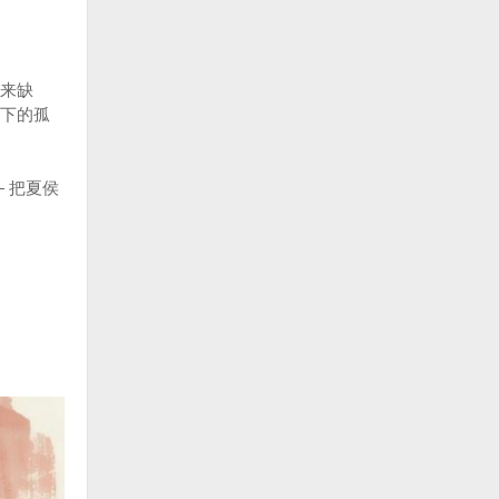
来缺
下的孤
 把夏侯