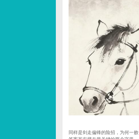
同样是剑走偏锋的险招，为何一败