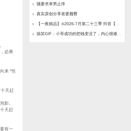
骚妻求单男止痒
真实原创分享老婆翘臀
【一夜精品】❇️2026-7月第二十三季 抖音【妮娜】榜一
搞笑GIF：小哥成功的把钱变没了，内心很难接受这个现实
。
，必乘
来 “性
，十天赶
泡影。
十天赶
要有一