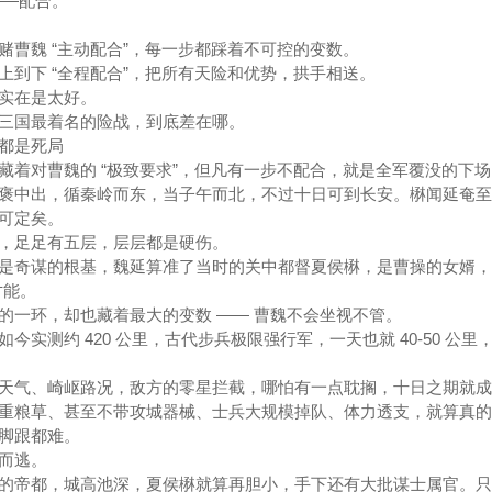
——配合。
赌曹魏 “主动配合”，每一步都踩着不可控的变数。
上到下 “全程配合”，把所有天险和优势，拱手相送。
实在是太好。
三国最着名的险战，到底差在哪。
都是死局
藏着对曹魏的 “极致要求”，但凡有一步不配合，就是全军覆没的下场
褒中出，循秦岭而东，当子午而北，不过十日可到长安。楙闻延奄至
可定矣。
，足足有五层，层层都是硬伤。
是奇谋的根基，魏延算准了当时的关中都督夏侯楙，是曹操的女婿，向
才能。
的一环，却也藏着最大的变数 —— 曹魏不会坐视不管。
实测约 420 公里，古代步兵极限强行军，一天也就 40-50 公里
天气、崎岖路况，敌方的零星拦截，哪怕有一点耽搁，十日之期就成
重粮草、甚至不带攻城器械、士兵大规模掉队、体力透支，就算真的
脚跟都难。
而逃。
的帝都，城高池深，夏侯楙就算再胆小，手下还有大批谋士属官。只