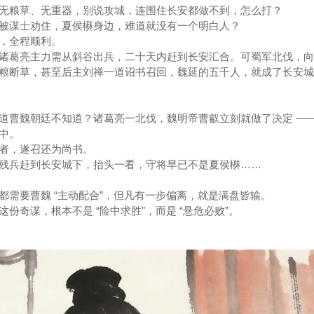
无粮草、无重器，别说攻城，连围住长安都做不到，怎么打？
被谋士劝住，夏侯楙身边，难道就没有一个明白人？
，全程顺利。
诸葛亮主力需从斜谷出兵，二十天内赶到长安汇合。可蜀军北伐，向
粮断草，甚至后主刘禅一道诏书召回，魏延的五千人，就成了长安城
道曹魏朝廷不知道？诸葛亮一北伐，魏明帝曹叡立刻就做了决定 ——
中。
者，遂召还为尚书。
残兵赶到长安城下，抬头一看，守将早已不是夏侯楙……
都需要曹魏 “主动配合”，但凡有一步偏离，就是满盘皆输。
份奇谋，根本不是 “险中求胜”，而是 “悬危必败”。