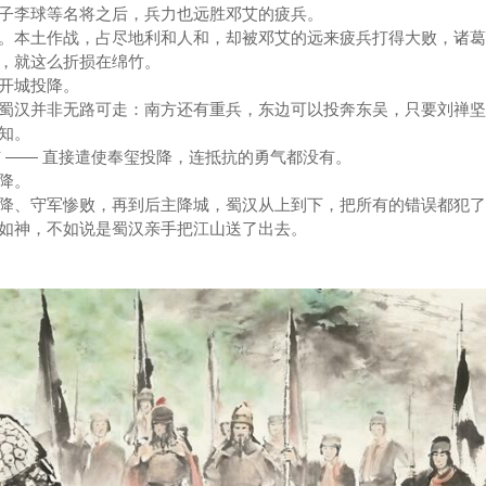
子李球等名将之后，兵力也远胜邓艾的疲兵。
。本土作战，占尽地利和人和，却被邓艾的远来疲兵打得大败，诸葛
，就这么折损在绵竹。
开城投降。
蜀汉并非无路可走：南方还有重兵，东边可以投奔东吴，只要刘禅坚
知。
邓艾 —— 直接遣使奉玺投降，连抵抗的勇气都没有。
降。
降、守军惨败，再到后主降城，蜀汉从上到下，把所有的错误都犯了
如神，不如说是蜀汉亲手把江山送了出去。