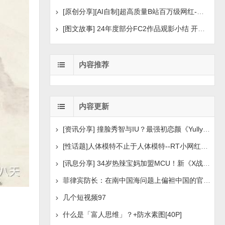
[原创分享][AI自制]超高质量B站百万级网红-河野华粉丝
[图文故事] 24年度部分FC2作品观影小结 开年王炸后续
内容推荐
内容更新
[资讯分享] 撞脸秀智与IU？最强初恋颜《Yully》笑起来像
[性话题]人体模特不止于人体模特--RT小网红自述[30P5V
[讯息分享] 34岁热辣宝妈加盟MCU！新《X战警》白皇后选
菲律宾防长：在南中国海问题上偏袒中国的官员应辞职
几个短视频97
什么是「富人思维」？+防水素图[40P]