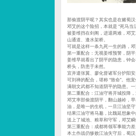
那偷渡阴平呢？其实也是在赌蜀汉
邓艾的这个险招，本就是 “死马
被姜维挡在剑阁，进退两难，邓艾
山通道、逢水架桥。
可就是这样一条九死一生的路，邓
第一重配合：无视姜维预警，阴平
姜维早就看出了阴平的隐患，钟会
桥头，防患于未然。
宜并遣张翼、廖化督诸军分护阳安
可刘禅的配合，堪称 “致命”。
满朝文武都不知道阴平的隐患。一
第二重配合：江油守将开城投降，
邓艾率部偷渡阴平，翻山越岭，早
油，是唯一的生机，一旦江油坚守
结果江油守将马邈，比魏延想象中
送上了城池、粮草和守军，邓艾瞬
第三重配合：成都将领军事能力差
本土作战仍惨败江油失守后，蜀汉