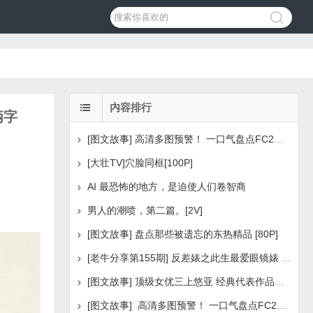
内容排行
俩字
[图文故事] 高清多图预警！ 一口气盘点FC2美少女系列之
[大壮TV]穴脸同框[100P]
AI 最恐怖的地方，是迫使人们卷智商
男人的潮喷，第二篇。[2V]
[图文故事] 盘点那些被遗忘的东热精品 [80P]
[老牛分享第155期] 反差婊之此生最爱眼镜婊 [160P]
[图文故事] 顶级女优三上悠亚 经典代表作品盘点 [288P
[图文故事] 高清多图预警！ 一口气盘点FC2美少女系列