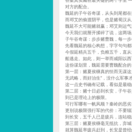
答案其实藏在最关键的两个字里 
对方的配合。
魏延的子午谷奇谋，从头到尾都在
而邓艾的偷渡阴平，也是赌蜀汉从
魏延不大可能赌就赢；邓艾则运气
今天我们就掰开揉碎了说，这两场
子午谷奇谋：步步赌曹魏，每一步
先看魏延的核心构想，字字句句都
今假延精兵五千，负粮五千，直从
船逃走。如此，则一举而咸阳以西
这份谋划里，魏延需要曹魏配合的
第一层：赌夏侯楙真的怯而无谋这
无武略，而好治生”，没什么军事
这一点史书确有记载，看似是最稳
第二层：赌十日必到长安，子午谷如今
到已是理论上的极限。
可行军哪有一帆风顺？秦岭的恶劣
更别说极限强行军的代价：不要辎
到长安，五千人已是疲兵，连站稳
第三层：赌夏侯楙毫无抵抗，弃城
就算魏延率疲兵赶到，长安是曾经