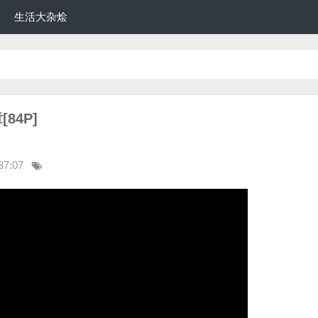
生活大杂烩
84P]
37:07