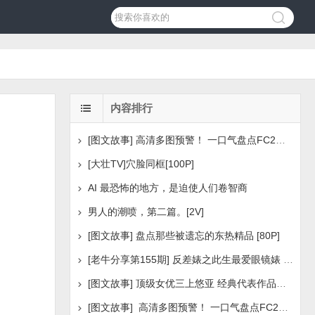
内容排行
[图文故事] 高清多图预警！ 一口气盘点FC2美少女系列之
[大壮TV]穴脸同框[100P]
AI 最恐怖的地方，是迫使人们卷智商
男人的潮喷，第二篇。[2V]
[图文故事] 盘点那些被遗忘的东热精品 [80P]
[老牛分享第155期] 反差婊之此生最爱眼镜婊 [160P]
[图文故事] 顶级女优三上悠亚 经典代表作品盘点 [288P
[图文故事] 高清多图预警！ 一口气盘点FC2美少女系列