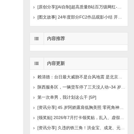
[原创分享][AI自制]超高质量B站百万级网红-河野华粉丝
[图文故事] 24年度部分FC2作品观影小结 开年王炸后续
内容推荐
内容更新
赖清德：台日最大威胁不是台风地震 是北京侵扰胁迫
陕西服务区，一辆货车停了三天没人动~34 岁司机早已离世
第一次单男，我计划这么干 [5P]
[资讯分享] 45 岁阿娇露肩低胸美照 零死角神颜瘦身状
[领奖贴] 2026年7月打卡领奖贴，乱入、虚假领奖禁言，领取
[资讯分享] 久违的铁三角！洪金宝、成龙、元彪最新合照