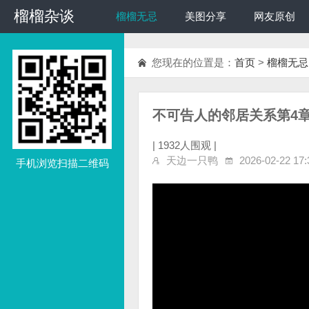
榴榴杂谈
榴榴杂谈
榴榴无忌
美图分享
网友原创
您现在的位置是：
首页
>
榴榴无忌
不可告人的邻居关系第4章[
|
1932人围观 |
天边一只鸭
2026-02-22 17:
手机浏览扫描二维码