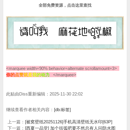
全部免费资源，点击这里查找
<marquee width=90% behavior=alternate scrollamount=3>
你
的
点
赞
就
是
我
的
动
力
</marquee>
此贴由Diss重新编辑：2025-11-30 22:02
继续查看作者相关内容：
[db:标签]
上一篇：
[被窝壁纸20251126]手机高清壁纸无水印[63P]
下一篇：
[西夏一品堂] 加个括弧吧要不然总有人问防水图