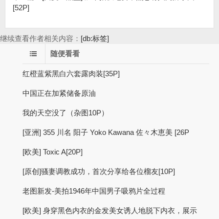
[52P]
继续查看作者相关内容：
[db:标签]
随便看看
红橙蓝紫黑白六套露肉装[35P]
中国正在加紧储备原油
我的天空没了（杂图10P）
[亚洲] 355 川名 阳子 Yoko Kawana 佐々木恵美 [26P
[欧美] Toxic A[20P]
[原创]骚妻调教成功，首次分享给各位榴友[10P]
老图新发-美拍1946年中国男子吸鸦片全过程
[欧美] 身穿黑色内衣的金发美女诱人地脱下内衣，展示