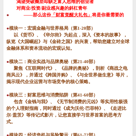
渴望突破圈层却缺乏富人思维的创业者
对商业/投资/副业感兴趣的斜杠青年
●
——那么这份
「财富觉醒大礼包」
将是你最需要的
●
模块一：宏观金融与世界格局（第1-20部）
以《货币》、《华尔街》为起点，深入《资本的故事》，
纵览《大国崛起》与《金砖之国》的兴衰，帮助您建立对全球
金融体系和资本流动的宏观认知。
●
模块二：商业实战与品牌奥秘（第21-40部）
聚焦《互联网时代》、《品牌的奥秘》，剖析《商战之电
商风云》，并通过《跨国并购》、《与全世界做生意》等片，
揭示现代企业运营与市场竞争的核心策略。
●
模块三：财富思维与消费陷阱（第41-60部）
包含《金钱与我》、《无节制消费的元凶》等实用性极强
的个人理财指南，同时通过《成为沃伦·巴菲特》、《走进比
尔·盖茨》等传记式影片，让您直接学习世界首富的思考方
式。
●
模块四：经济危机与风险警示（第61-72部）