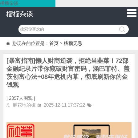
榴榴杂谈
榴榴杂谈
您现在的位置是：
首页
>
榴榴无忌
[暴富指南]懒人财商逆袭，拒绝当韭菜！72部
金融纪录片带你窥破财富密码，涵巴菲特、盖
茨创富心法+08年危机内幕，彻底刷新你的金
钱观
|
2397人围观 |
麻花地的椒
2025-12-11 17:37:22