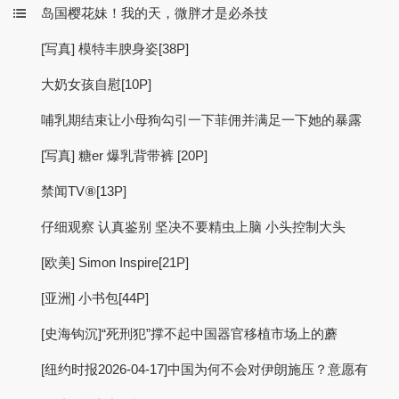
岛国樱花妹！我的天，微胖才是必杀技
[写真] 模特丰腴身姿[38P]
大奶女孩自慰[10P]
哺乳期结束让小母狗勾引一下菲佣并满足一下她的暴露
[写真] 糖er 爆乳背带裤 [20P]
禁闻TV⑧[13P]
仔细观察 认真鉴别 坚决不要精虫上脑 小头控制大头
[欧美] Simon Inspire[21P]
[亚洲] 小书包[44P]
[史海钩沉]“死刑犯”撑不起中国器官移植市场上的蘑
[纽约时报2026-04-17]中国为何不会对伊朗施压？意愿有