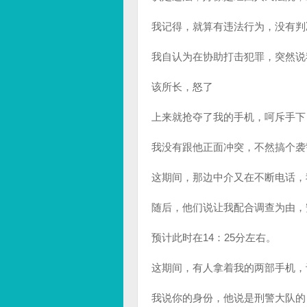
我记得，就算有违法行为，没有判
我自认为在协助打击犯罪，突然说
该所长，怒了
上来就抢夺了我的手机，呵斥手下
我没有跟他正面冲突，不然搞个袭
这期间，那边中介又在不断电话，
随后，他们说让我配合调查为由，
预计此时在14：25分左右。
这期间，有人拿着我的两部手机，
我说你的身份，他说是刑警大队的