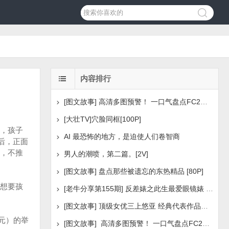
内容排行
[图文故事] 高清多图预警！ 一口气盘点FC2美少女系列之
[大壮TV]穴脸同框[100P]
，孩子
AI 最恐怖的地方，是迫使人们卷智商
后，正面
，不推
男人的潮喷，第二篇。[2V]
[图文故事] 盘点那些被遗忘的东热精品 [80P]
想要孩
[老牛分享第155期] 反差婊之此生最爱眼镜婊 [160P]
[图文故事] 顶级女优三上悠亚 经典代表作品盘点 [288P
5元）的举
[图文故事] 高清多图预警！ 一口气盘点FC2美少女系列