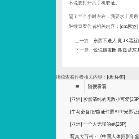
不说要打开我手机取证。
隔了半个小时左右，我要求上厕所
继续查看作者相关内容：
[db:标签]
上一篇：
东西不送人-附JK黑丝[2
下一篇：
说说朋友圈-附图蓝灰JK[
继续查看作者相关内容：
[db:标签]
随便看看
[亚洲] 脸蛋清纯的无敌小可爱[35P
[牛马必备]智能证件照APP光影
[亚洲] 一个人无聊的她[26P]
写真大百科 - 《中国人体摄影年鉴