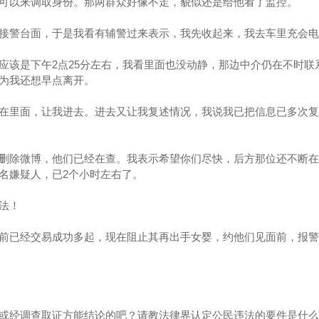
可以来调取身份。那两群众好像不走，貌似还是给他看了监控。
接警台面，于是我看有辅警过来表示，我先收起来，我去车里充会电
应该是下午2点25分左右，我看里面也没动静，那边中介仍在不时联
为我还想早点离开。
在里面，让我进去。进去又让我复述情况，我说我已把信息已多次复
删除微博，他们已经在查。我表示希望你们尽快，后方那位还不断在
名嫌疑人，已2个小时左右了。
法！
前已经交易成功多起，现在阻止其再出手女婴，约他们见面前，报警
或经调查取证方能结论的吧？请教法律界认定公民违法的要件是什么