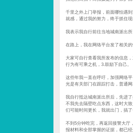
千里之外上门举报，前面哪怕遇到
就感，通过我的努力，终于抓住现
我表示我自行前往当地城南派出所
在路上，我在网络平台发了相关的
大家可自行查看我所发布的信息，
行为有可乘之机，3.鼓励下自己。
这些年我一直在呼吁，加强网络平
光是有关部门在跟踪打击，普通网
我自行抵达城南派出所后，先进了
不我先去隔壁吃点东西，这时大致
们可能时间更长，我就出门，搞了
不到5分钟吃完，再返回接警大厅
报材料和全部掌握的证据，都已经