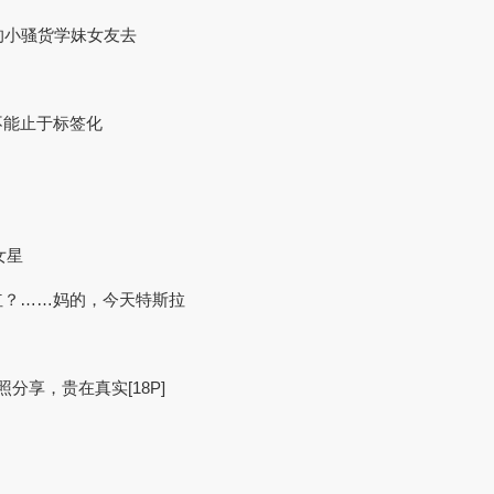
四的小骚货学妹女友去
不能止于标签化
女星
红？……妈的，今天特斯拉
分享，贵在真实[18P]