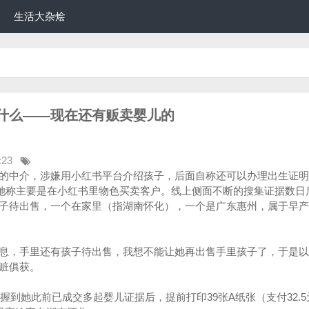
生活大杂烩
什么——现在还有贩卖婴儿的
:23
的中介，涉嫌用小红书平台介绍孩子，后面自称还可以办理出生证明
万。她称主要是在小红书里物色买卖客户。线上侧面不断的搜集证据数日
子待出售，一个在家里（指湖南怀化），一个是广东惠州，属于早产
息，手里还有孩子待出售，我想不能让她再出售手里孩子了，于是以
赃俱获。
掌握到她此前已成交多起婴儿证据后，提前打印39张A纸张（支付32.