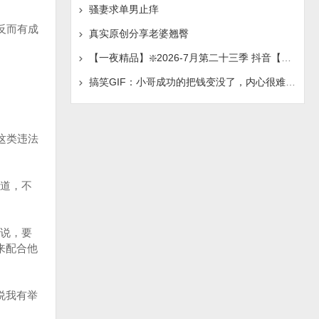
骚妻求单男止痒
反而有成
真实原创分享老婆翘臀
【一夜精品】❇️2026-7月第二十三季 抖音【妮娜】榜一
搞笑GIF：小哥成功的把钱变没了，内心很难接受这个现实
这类违法
道，不
说，要
来配合他
说我有举