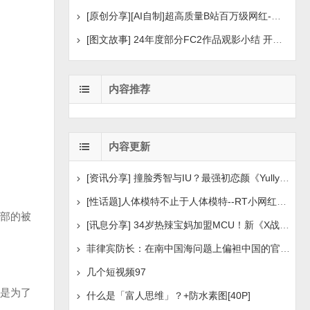
[原创分享][AI自制]超高质量B站百万级网红-河野华粉丝
[图文故事] 24年度部分FC2作品观影小结 开年王炸后续
内容推荐
内容更新
[资讯分享] 撞脸秀智与IU？最强初恋颜《Yully》笑起来像
[性话题]人体模特不止于人体模特--RT小网红自述[30P5V
部的被
[讯息分享] 34岁热辣宝妈加盟MCU！新《X战警》白皇后选
菲律宾防长：在南中国海问题上偏袒中国的官员应辞职
几个短视频97
是为了
什么是「富人思维」？+防水素图[40P]