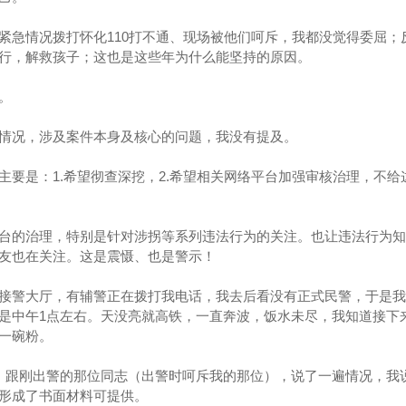
紧急情况拨打怀化110打不通、现场被他们呵斥，我都没觉得委屈；
行，解救孩子；这也是这些年为什么能坚持的原因。
。
情况，涉及案件本身及核心的问题，我没有提及。
主要是：1.希望彻查深挖，2.希望相关网络平台加强审核治理，不给
台的治理，特别是针对涉拐等系列违法行为的关注。也让违法行为知
友也在关注。这是震慑、也是警示！
接警大厅，有辅警正在拨打我电话，我去后看没有正式民警，于是我
是中午1点左右。天没亮就高铁，一直奔波，饭水未尽，我知道接下
一碗粉。
，跟刚出警的那位同志（出警时呵斥我的那位），说了一遍情况，我
形成了书面材料可提供。