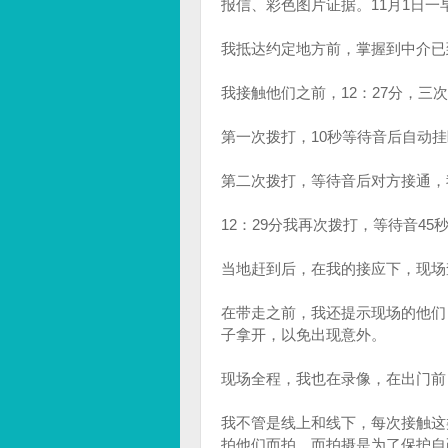
报信、彩色图片证据。11月1日
我抵达约定地方前，掌握到中介已
我接触他们之前，12：27分，三次
第一次拨打，10秒等待音后自动
第二次拨打，等待音后对方接通，
12：29分我再次拨打，等待音4
当地赶到后，在我的接应下，现场
在带走之前，我还提示现场的他们
子拿开，以免出现意外。
现场全程，我也在录像，在出门前
我不管是线上和线下，每次接触这
拍他们而拍，而拍摄是为了保护自