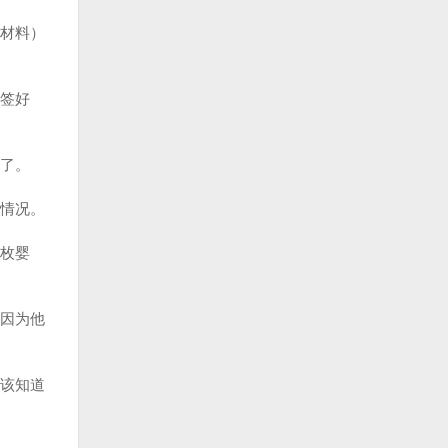
材料）
签好
了。
情况。
枚婴
因为他
该知道