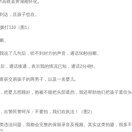
一早高铁直奔湖南怀化。
到达，且孩子也在。
拨打110（图1）
挂断。
我说了几句后，听不到对方的声音，通话50秒挂断。
5秒后，通话接通，表示我的情况已知，通话2分4秒。
查获交易孩子的两男子，以及一名婴儿。
，把婴儿照顾好，抱被不能把头部遮挡，我还帮助他们把孩子遮住头
，出警民警呵斥：不要拍，我们在执法！（图2）
类违法问题，我都会完整的保留录音及视频。其实这类拍摄，很多不
己。