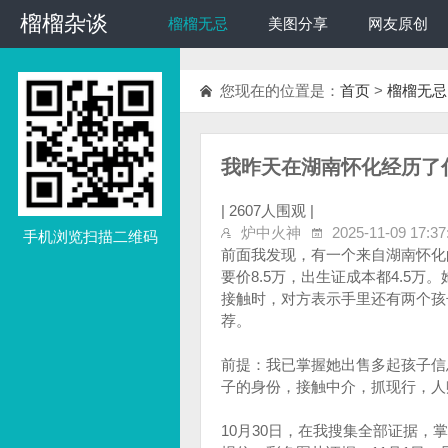
榴榴杂谈
榴榴杂谈
榴榴无忌
美图分享
网友原创
您现在的位置是：
首页
>
榴榴无忌
我昨天在湖南怀化经历了
|
2607人围观 |
炉中火神
2025-11-09 17:37
手机浏览扫描二维码
前面我发现，有一个来自湖南怀化
要价8.5万，出生证成本都4.5
接触时，对方表示手里还有两个孩
荐。
前提：我已掌握她出售多起孩子信
子的身份，接触中介，抓现行，人
10月30日，在我搜集全部证据，