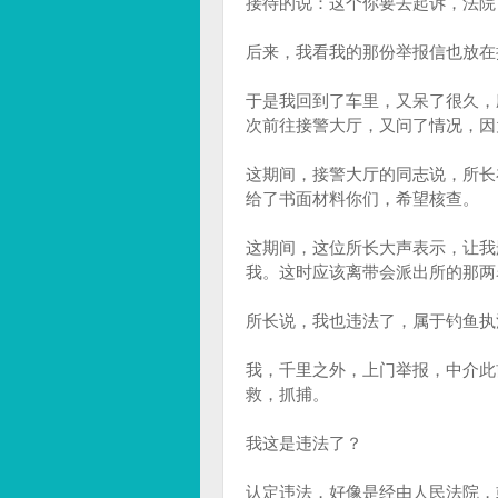
接待的说：这个你要去起诉，法院
后来，我看我的那份举报信也放在
于是我回到了车里，又呆了很久，
次前往接警大厅，又问了情况，因
这期间，接警大厅的同志说，所长
给了书面材料你们，希望核查。
这期间，这位所长大声表示，让我
我。这时应该离带会派出所的那两
所长说，我也违法了，属于钓鱼执
我，千里之外，上门举报，中介此
救，抓捕。
我这是违法了？
认定违法，好像是经由人民法院，