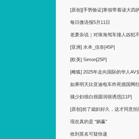
[原创][手势验证]寒假带着读大
每日微语报5月11日
老萧杂说｜对珠海驾车撞人凶犯
[亚洲] 水本_佳奈[45P]
[欧美] Simon[25P]
[雌狐] 2025年走向国际的华人AV
如果明天比亚迪电车炸死德国网
骚少妇很白很圆润很诱惑[11P]
[原创]劝了媳妇好久，这才同意拍照
现在真的是 “躺赢”
收到莫名可疑快递