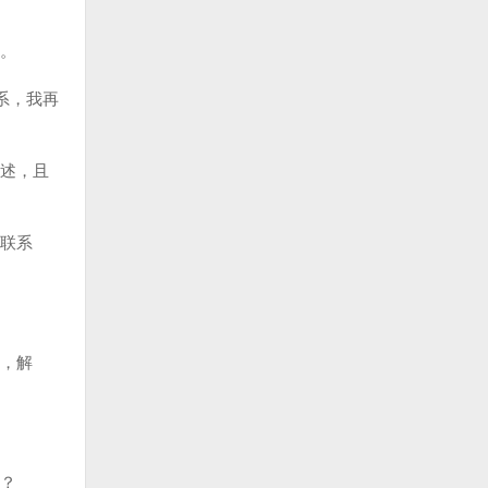
。
系，我再
述，且
联系
，解
？