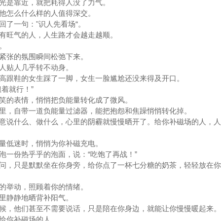
光是靠近，就把耗得人没了力气。
他怎么什么样的人值得深交。
回了一句："识人先看场“。
有旺气的人，人生路才会越走越顺。
。
紧张的氛围瞬间松弛下来。
人贴人几乎转不动身。
高跟鞋的女生踩了一脚，女生一脸尴尬还没来得及开口。
着就行！”
笑的表情，悄悄把负能量转化成了微风。
里，自带一道负能量过滤器，能把抱怨和焦躁悄悄转化掉。
意说什么、做什么，心里的阴霾就慢慢晒开了。给你补磁场的人，人
量低迷时，悄悄为你补磁充电。
泡一份热乎乎的泡面，说：“吃饱了再战！”
问，只是默默坐在你身旁，给你点了一杯七分糖的奶茶，轻轻放在你
的举动，照顾着你的情绪。
里静静地晒背补阳气。
候，他们甚至不需要说话，只是陪在你身边，就能让你慢慢暖起来。
给你补磁场的人。