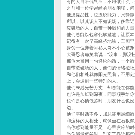
有的人自带低气压，不用做什么，
之前和一位学易经的朋友闲聊，问
他没提品性，也没说能力，只静静
所以，以其识人不如识场，多靠近
暖磁场的人，自带一种温和的力量
他们总能以包容化解尴尬，让原本
记得有一次早高峰挤地铁，车厢里
身旁一位穿着衬衫大哥不小心被穿
大哥忍者痛笑着说：“没事，脚没扭
那位大哥用一句轻松的话，一个微
自带暖磁场的人，他们的情绪磁场
和他们相处就像阳光照着，不用刻
上，会遇到一些特别的人。
他们未必光芒万丈，却总能在你能
也许是加班到深夜，同事顺手给你
也许是心情低落时，朋友什么也没
边。
他们平时话不多，却总能用最细微
和这样的人相处，就像坐在石板凳
当你感到能量不足、心里发冷的时
当你能量低谷时，别忘了靠近那些