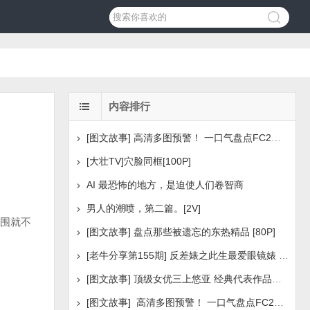
内容排行
[图文故事] 高清多图预警！ 一口气盘点FC2美少女系列之
[大壮TV]穴脸同框[100P]
AI 最恐怖的地方，是迫使人们卷智商
男人的潮喷，第二篇。[2V]
围就不
[图文故事] 盘点那些被遗忘的东热精品 [80P]
[老牛分享第155期] 反差婊之此生最爱眼镜婊 [160P]
[图文故事] 顶级女优三上悠亚 经典代表作品盘点 [288P
[图文故事] 高清多图预警！ 一口气盘点FC2美少女系列