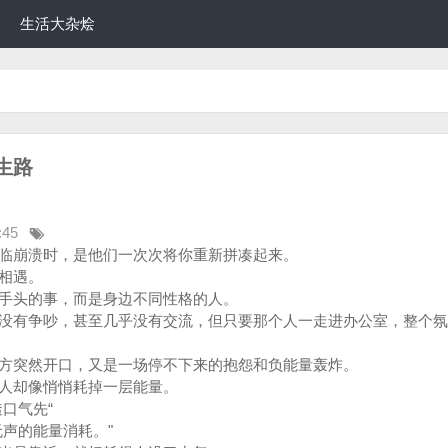
生活大杂烩
生路
:45
临崩溃时，是他们一次次将你重新拼凑起来。
相遇。
手头的事，而是身边不同性格的人。
没有争吵，甚至几乎没有交流，但只要那个人一走进办公室，整个氛
方突然开口，又是一场停不下来的抱怨和负能量轰炸。
人却像悄悄耗掉一层能量。
口气先“
声的能量消耗。"