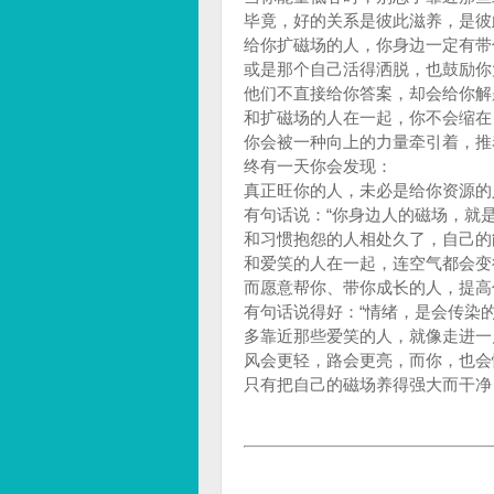
毕竟，好的关系是彼此滋养，是彼
给你扩磁场的人，你身边一定有带
或是那个自己活得洒脱，也鼓励你
他们不直接给你答案，却会给你解
和扩磁场的人在一起，你不会缩在
你会被一种向上的力量牵引着，推
终有一天你会发现：
真正旺你的人，未必是给你资源的
有句话说：“你身边人的磁场，就是
和习惯抱怨的人相处久了，自己的
和爱笑的人在一起，连空气都会变
而愿意帮你、带你成长的人，提高
有句话说得好：“情绪，是会传染的
多靠近那些爱笑的人，就像走进一
风会更轻，路会更亮，而你，也会
只有把自己的磁场养得强大而干净