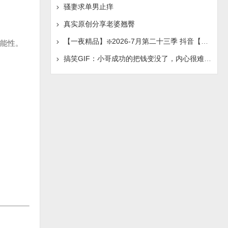
骚妻求单男止痒
真实原创分享老婆翘臀
【一夜精品】❇️2026-7月第二十三季 抖音【妮娜】榜一
能性。
搞笑GIF：小哥成功的把钱变没了，内心很难接受这个现实