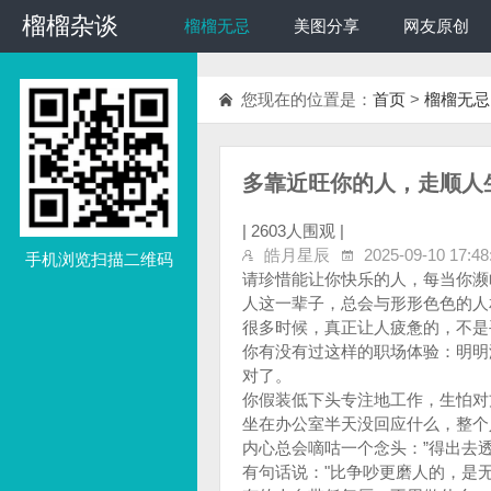
榴榴杂谈
榴榴杂谈
榴榴无忌
美图分享
网友原创
您现在的位置是：
首页
>
榴榴无忌
多靠近旺你的人，走顺人
|
2603人围观 |
皓月星辰
2025-09-10 17:48
手机浏览扫描二维码
请珍惜能让你快乐的人，每当你濒
人这一辈子，总会与形形色色的人
很多时候，真正让人疲惫的，不是
你有没有过这样的职场体验：明明
对了。
你假装低下头专注地工作，生怕对
坐在办公室半天没回应什么，整个
内心总会嘀咕一个念头：”得出去透
有句话说："比争吵更磨人的，是无