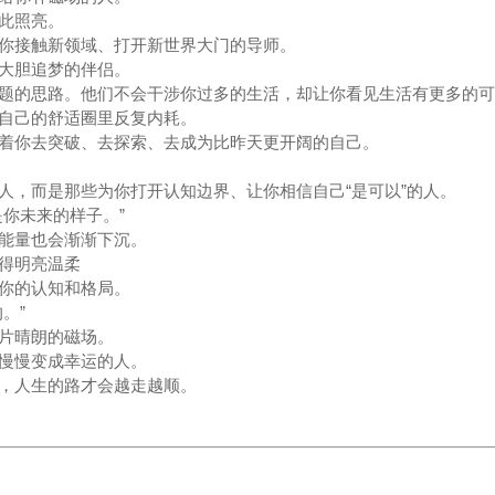
此照亮。
你接触新领域、打开新世界大门的导师。
大胆追梦的伴侣。
题的思路。他们不会干涉你过多的生活，却让你看见生活有更多的可
自己的舒适圈里反复内耗。
着你去突破、去探索、去成为比昨天更开阔的自己。
人，而是那些为你打开认知边界、让你相信自己“是可以”的人。
你未来的样子。”
能量也会渐渐下沉。
得明亮温柔
你的认知和格局。
。”
片晴朗的磁场。
慢慢变成幸运的人。
，人生的路才会越走越顺。