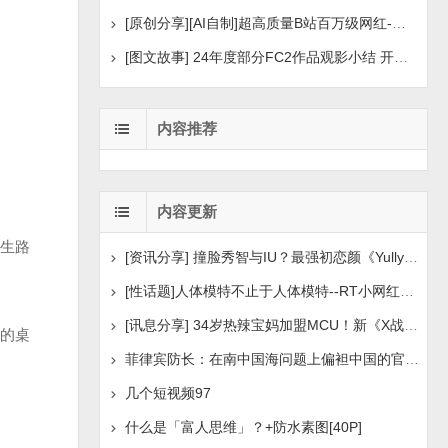
[原创分享][AI自制]超高质量B站百万级网红-河野华粉丝
[图文故事] 24年度部分FC2作品观影小结 开年王炸后续
内容推荐
内容更新
生路
[资讯分享] 撞脸秀智与IU？最强初恋颜《Yully》笑起来像
[性话题]人体模特不止于人体模特--RT小网红自述[30P5V
[讯息分享] 34岁热辣宝妈加盟MCU！新《X战警》白皇后选
的桌
菲律宾防长：在南中国海问题上偏袒中国的官员应辞职
几个短视频97
什么是「富人思维」？+防水素图[40P]