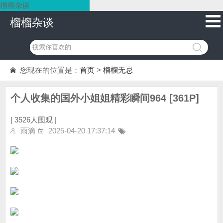
榴榴杂谈
榴榴杂谈
您现在的位置是：
首页
>
榴榴无忌
个人收集的国外小姐姐精彩瞬间964 [361P]
|
3526人围观 |
雨滴
2025-04-20 17:37:14