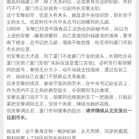
蠢苞到福建工作，除了关系到位，还需要有合适的职缺。而好
巧不巧，厦门市正好就有一位副市长安黎去职。
这个安黎副市，也是大有来头，她是原中央组织部，部长安子
文的女儿。也是时任中共中央总书记胡耀邦的儿媳。
1983年，安黎已经是中国食品工业协会的副秘书长，自以为
上进的安黎，瞒着胡耀邦，自己直接找到福建省的项南，要求
南下镀金，总书记的儿媳，项南不敢怠慢，给安排到厦门市副
市长的位置。
但安黎志大才疏，到了厦门不改豪门千金的派头，长期吃住在
厦门宾馆 (“厦门宾馆” 实际应该是鹭江宾馆)。还时常打着胡耀
邦的旗号，事情无分大小，动不动就去找项南，通过告状工
作，搞得自己在厦门干部群众关系极差。
后来安黎的情况，被保守派的胡乔木，在中央书记处会议上，
作为党内不正之风的典型提出，令胡耀邦无比难堪。
安黎在厦门混不下去，胡耀邦也狠狠的丢了一把脸面，只能赶
紧把安黎调回北京，安排个闲差，继续当她的花瓶。
但安黎调出后，厦门市却懂事的提出：
请求继续从北京派出一
位副市长。
就这样，这个量身定制一般的职缺，从天而降。32岁的蠢苞，
顺利的爬上了特区副市长的好位置。