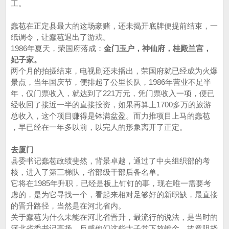
工。
蠢苞在正定县最大的这场豪赌，还未揭开底牌便提前结束，一
纸调令，让蠢苞退出了游戏。
1986年夏天，荣国府落成：
金门玉户，神仙府，桂殿兰宫，
妃子家。
两个月的拍摄结束，电视剧还未播出，荣国府就已经成为火爆
景点，当年国庆节，便排起了公里长队，1986年营业不足半
年，仅门票收入，就达到了221万元，凭门票收入一项，便已
经收回了接近一半的直接投资，如果再算上1700多万的旅游
总收入，这个项目赚得是钵满盆盈。而力推项目上马的蠢苞
，早已经在一年多以前，以完人的形象离开了正定。
去厦门
县委书记蠢苞政绩斐然，背景卓越，通过了中央组织部的考
核，进入了第三梯队，省部级干部后备名单。
它将在1985年升职，已经是板上钉钉的事，现在唯一需要考
虑的，是为它寻找一个，看起来相对足够好的新职缺，最直接
的晋升路径，当然是在河北省内。
关于蠢苞为什么未能在河北省晋升，最流行的说法，是当时的
河北省委书记高扬，反感他们这些太子党下放镀金，故意阻挠