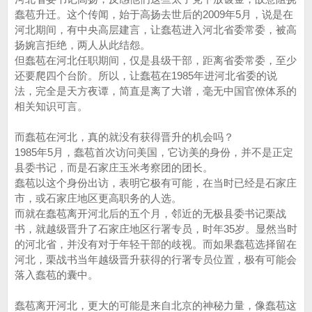
蠢苞升迁。这个传闻，始于高扬去世后的2009年5月，说是在
河北期间，有中央高层建言，让蠢苞进入河北省委常委，被高
扬婉言拒绝，两人从此结怨。
但蠢苞在河北任职期间，仅是县级干部，距离省委常委，至少
还要爬四个台阶。所以，让蠢苞在1985年进河北省委的说
法，完全是天方夜谭，简直是离了大谱，毫无中国官僚体系的
相关知识可言。
而蠢苞在河北，真的就没有获得晋升的机会吗？
1985年5月，蠢苞首次访问美国，它访美的身份，并不是正定
县委书记，而是石家庄玉米考察团的团长。
蠢苞以这个身份出访，表明它极有可能，在当时已经是石家庄
市，或石家庄地区更高职务的人选。
而就在蠢苞离开河北后的五个月，邻近的无极县委书记栗战
书，就越级晋升了石家庄地区行署专员，时年35岁。显然当时
的河北省，并没有对于年轻干部的歧视。而如果蠢苞选择留在
河北，栗战书当年越级晋升获得的行署专员位置，极有可能会
落入蠢苞的囊中。
蠢苞离开河北，更大的可能是来自北京的神秘力量，像蠢苞这