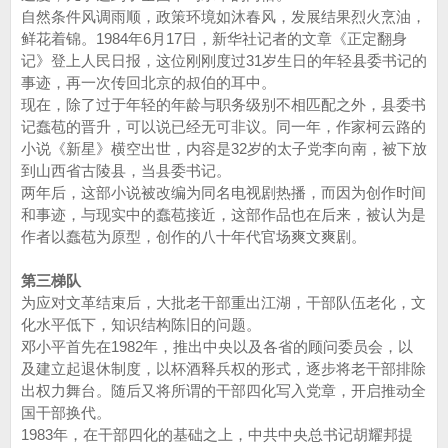
自然条件风调雨顺，政策环境如沐春风，发展结果烈火烹油，
鲜花着锦。1984年6月17日，新华社记者的文章《正定翻身
记》登上人民日报，这位刚刚度过31岁生日的年轻县委书记的
事迹，再一次传回北京的叔伯的耳中。
现在，除了过于年轻的年龄与职务级别不相匹配之外，县委书
记蠢苞的晋升，可以说已经无可非议。同一年，作家柯云路的
小说《新星》横空出世，内容是32岁的太子党李向南，被下放
到山西省古陵县，当县委书记。
两年后，这部小说被改编为同名电视剧热播，而因为创作时间
和事迹，与现实中的蠢苞接近，这部作品也在后来，被认为是
作者以蠢苞为原型，创作的八十年代官场爽文爽剧。
第三梯队
为应对文革结束后，大批老干部重出江湖，干部队伍老化，文
化水平低下，知识结构陈旧的问题。
邓小平首先在1982年，推出中央以及各省的顾问委员会，以
及建立起退休制度，以杯酒释兵权的形式，逐步将老干部排除
出权力舞台。随后又将所谓的干部四化写入党章，开启推动全
国干部换代。
1983年，在干部四化的基础之上，中共中央总书记胡耀邦提