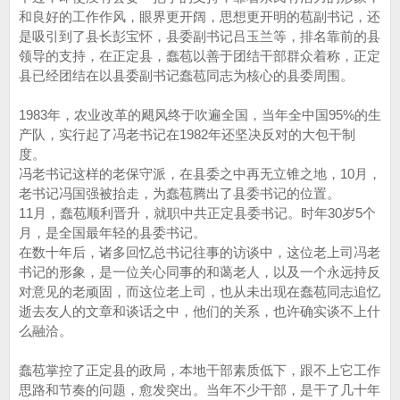
和良好的工作作风，眼界更开阔，思想更开明的苞副书记，还
是吸引到了县长彭宝怀，县委副书记吕玉兰等，排名靠前的县
领导的支持，在正定县，蠢苞以善于团结干部群众着称，正定
县已经团结在以县委副书记蠢苞同志为核心的县委周围。
1983年，农业改革的飓风终于吹遍全国，当年全中国95%的生
产队，实行起了冯老书记在1982年还坚决反对的大包干制
度。
冯老书记这样的老保守派，在县委之中再无立锥之地，10月，
老书记冯国强被抬走，为蠢苞腾出了县委书记的位置。
11月，蠢苞顺利晋升，就职中共正定县委书记。时年30岁5个
月，是全国最年轻的县委书记。
在数十年后，诸多回忆总书记往事的访谈中，这位老上司冯老
书记的形象，是一位关心同事的和蔼老人，以及一个永远持反
对意见的老顽固，而这位老上司，也从未出现在蠢苞同志追忆
逝去友人的文章和谈话之中，他们的关系，也许确实谈不上什
么融洽。
蠢苞掌控了正定县的政局，本地干部素质低下，跟不上它工作
思路和节奏的问题，愈发突出。当年不少干部，是干了几十年