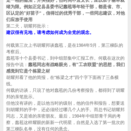
走一程的做法，开头很好，但时间不宜太长，应以班子基本就
绪为限。例如正定县县委书记蠢苞等年轻干部，都是省、市、
区认定的”好苗子“，信得过的优秀干部，一些同志建议，对他
们应放手使用
第二天，胡耀邦批示：
建议很有见地，请考虑如何成为全党的观念。
何载第三次上书胡耀邦谈蠢苞，是在1984年9月，第三梯队的
考察后。
蠢苞等十个县委书记，到中组部集中汇报工作。何载在这次的
报告中说：
蠢苞同志有战略眼光，有”工农联盟“的思想，我们
感觉到它是个栋梁之材
胡耀邦看了他的简报，在“栋梁之才”四个字下面画了三条横
线。
何载的访谈，只说了他对蠢苞的几份考察报告，都得到了胡耀
邦的亲笔批示。
但他没有讲的，是以他当时的级别，他的信件和报告，想要送
到胡耀邦的手中，还必须经过哪几个人的手。而总书记胡耀邦
同志，又是谁的亲密朋友。最后，1984年中组部青干局的考
察，蠢苞这样耀眼的新新一代明星，自然是入选了第一批次的
第三梯队名单，没有任何的悬念。