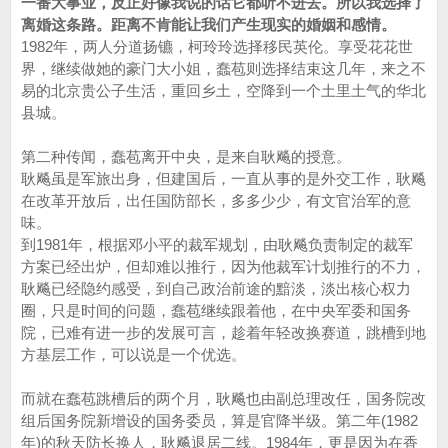
一番大事业，反正好像我说的话它都听不进去。所以我选择了
离婚这条路。距离不肯能让我们产生现实的婚姻和感情。
1982年，两人分道扬镳，柯玲玲选择移民英伦。享受花花世
界，继续做她的豪门大小姐，蠢苞则选择结束这几年，来之不
易的北京贵公子生活，重回乡土，空降到一个土里土气的华北
县城。
第二种传闻，蠢苞离开中央，是来自耿飚的授意。
耿飚虽是军旅出身，但建国后，一直从事的是外交工作，耿飚
在改革开放后，出任国防部长，多多少少，有文官治军的意
味。
到1981年，根据邓小平的裁军规划，由耿飚负责制定的裁军
方案已经出炉，但却难以推行，因为他裁军计划推行的不力，
耿飚已经隐约感受，到自己政治前途的黯淡，淡出核心权力
圈，只是时间的问题，蠢苞继续跟着他，在中央军委和国务
院，已难有进一步的发展可言，趁着年轻改换赛道，跳槽到地
方基层工作，可以说是一个优选。
而就在蠢苞跳槽后的两个月，耿飚也由副总理改任，国务院改
组后国务院新增设的国务委员，算是官降半级。第二年(1982
年)的秋天防长换人，耿飚退居二线。1984年，更是因为在香