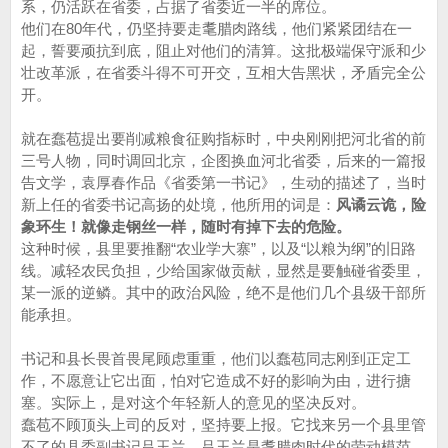
系，仍活跃在省委，占据了省委近一半的席位。
他们在80年代，仍坚持要走耄腊肉路线，他们紧紧团结在一
起，誓要顽抗到底，阻止对他们的清算。这批极端保守派和少
壮改革派，在省委斗得不可开交，互相大告黑状，矛盾完全公
开。
就在蠢苞提出要削减粮食征购指标时，中央刚刚把河北省的前
三号人物，同时调回北京，企图换血河北省委，后来的一篇报
告文学，袁厚春作品《省委第一书记》，生动的描述了，当时
新上任的省委书记高扬的处境，他所用的词是：
风谲云诡，险
象环生！就像走钢丝一样，随时有掉下去的危险。
这种时候，县里要推翻“农业学大寨”，以及“以粮为纲”的旧路
线。减轻农民负担，少给国家做贡献，显然是要触碰省委里，
某一派的逆鳞。其中的政治风险，绝不是他们几个县级干部所
能承担。
书记和县长畏首畏尾顾虑重重，他们以蠢苞同志刚到正定工
作，不愿意让它出面，怕对它造成不好的影响为由，进行搪
塞。实际上，是对这个年轻新人的意见的坚决反对。
蠢苞不顾顶头上司的反对，坚持要上报。它找来另一个县里管
不了的县委副书记吕玉兰，吕玉兰是耄腊肉时代的劳动模范，