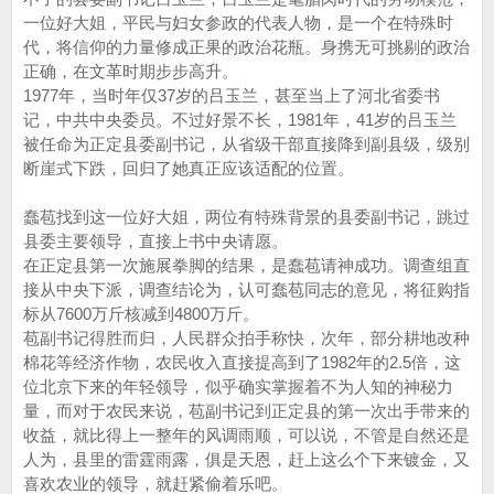
一位好大姐，平民与妇女参政的代表人物，是一个在特殊时
代，将信仰的力量修成正果的政治花瓶。身携无可挑剔的政治
正确，在文革时期步步高升。
1977年，当时年仅37岁的吕玉兰，甚至当上了河北省委书
记，中共中央委员。不过好景不长，1981年，41岁的吕玉兰
被任命为正定县委副书记，从省级干部直接降到副县级，级别
断崖式下跌，回归了她真正应该适配的位置。
蠢苞找到这一位好大姐，两位有特殊背景的县委副书记，跳过
县委主要领导，直接上书中央请愿。
在正定县第一次施展拳脚的结果，是蠢苞请神成功。调查组直
接从中央下派，调查结论为，认可蠢苞同志的意见，将征购指
标从7600万斤核减到4800万斤。
苞副书记得胜而归，人民群众拍手称快，次年，部分耕地改种
棉花等经济作物，农民收入直接提高到了1982年的2.5倍，这
位北京下来的年轻领导，似乎确实掌握着不为人知的神秘力
量，而对于农民来说，苞副书记到正定县的第一次出手带来的
收益，就比得上一整年的风调雨顺，可以说，不管是自然还是
人为，县里的雷霆雨露，俱是天恩，赶上这么个下来镀金，又
喜欢农业的领导，就赶紧偷着乐吧。