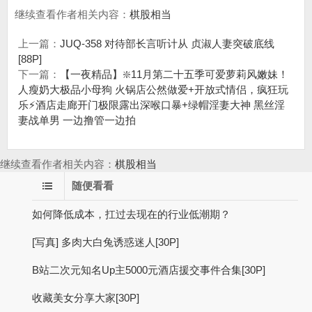
继续查看作者相关内容：
棋股相当
上一篇：
JUQ-358 对待部长言听计从 贞淑人妻突破底线
[88P]
下一篇：
【一夜精品】❇️11月第二十五季可爱萝莉风嫩妹！
人瘦奶大极品小母狗 火锅店公然做爱+开放式情侣，疯狂玩
乐⚡酒店走廊开门极限露出深喉口暴+绿帽淫妻大神 黑丝淫
妻战单男 一边撸管一边拍
继续查看作者相关内容：
棋股相当
随便看看
如何降低成本，扛过去现在的行业低潮期？
[写真] 多肉大白兔诱惑迷人[30P]
B站二次元知名Up主5000元酒店援交事件合集[30P]
收藏美女分享大家[30P]