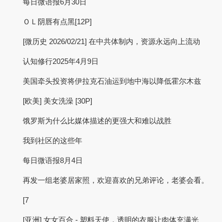
每日微语报6月30日
ＯＬ阴唇有点黑[12P]
[微历史 2026/02/21] 在中共体制内，资源永远向上流动
认知修行2025年4月9日
美国牵头投资将伊拉克石油运到地中海以降低霍尔木兹
[欧美] 美女洗澡 [30P]
饿罗斯为什么比媒体描述的更强大和难以战胜
我到社区的这些年
每日微语报8月4日
再发一组老婆居家照，欢迎喜欢的兄弟评论，老婆会看。
[7
[亚洲] 女女百合 - 塑料天使，透明的衣服让肉体充满光