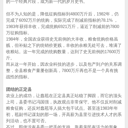
的一个经典片段，成为新一代的岁月史书。
但不为人知的是，降低征购指标到4800万斤后，1982年，仍
完成了6092万斤的统购，实际完成了削减前指标的78.1% ，
1983年获得丰收，完成统购6921万斤，逼近了削减前的7800
万征购指标。
1984年，全国农业获得史无前例的大丰收，粮食统购价格虽
贱，但补贴之下的统销价更贱，丰收的余粮无处可去，堆满了
收粮站。这一年完成的统购数量，达到了史无前例的17600万
斤。
而从这一年开始，因农业科技的进步，以及包产到户的关系调
整，全县粮食产量屡创新高，7800万斤再也不是一个具有挑
战性的指标。
团结的正定县
农业上的成功，让蠢苞在正定县真正站稳了脚跟，而它的顶头
上司，县委书记冯国强，执政观点非常保守。他不仅反对削减
粮食征购，还反对蠢苞等人搞大包干试点。甚至连1983年年
初，苞副书记谋划的那一场，开高薪为县里引进技术人才的系
列活动，也不置可否。
不过，即使没有县委一把手的支持，靠着亲民有活力的形象，