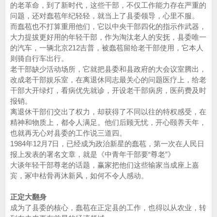
的老革命，到了新时代，这些干部，不仅工作能力存在严重的
问题，还对蠢苞年纪轻轻，就当上了县委领导，心里不服。
而蠢苞也不打算重用他们，它以中央干部四化的指示作武器，
大力提拔更好用的年轻干部，作为淘汰老人的安抚，县委唯一
的汽车，一辆北京212吉普，被蠢苞留给老干部使用，它本人
则骑自行车出行。
老干部缺少活动场所，它就把县委和县政府的大会议室腾出，
改成老干部娱乐室，在离退休同志最关心的问题医疗上，给老
干部大开绿灯，看病优先就诊，开设老干部病房，医药费及时
报销。
离退休干部们交出了权力，却获得了不同以往的特权感受，在
精神和物质上，都令人满足。他们后顾无忧，开心颐养天年，
也就再无心对县委的工作说三道四。
1984年12月7日，已经成为政治新星的蠢苞，第一次在人民日
报上发表的署名文章，就是《中青年干部要“尊老”》
大谈年轻干部尊老的话题，赢家把他们这些输家当成座上嘉
宾，冢中枯骨再沐新风，如何不令人感动。
正定大翻身
成为了县委的核心，蠢苞在正定县的工作，也得以从农业，转