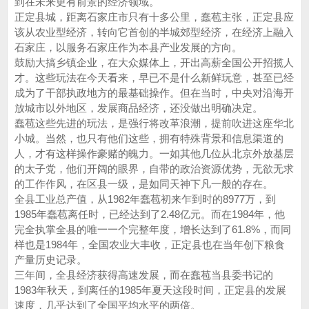
到在未来更有前景的经济领域。
正定县城，距离石家庄市只有十多公里，蠢苞主张，正定县应
该从农业型经济，转向它首创的半城郊型经济，在经济上融入
石家庄，以服务石家庄作为本县产业发展的方向。
鼓励大搞乡镇企业，在大众媒体上，开出高薪全国公开招揽人
才。这些玩法在今天看来，早已不是什么新鲜玩意，甚至已经
成为了干部执政地方的最基础操作。但在当时，中央对沿海开
放城市以外地区，发展商品经济，还没做出明确决定。
蠢苞这些先进的玩法，是强行将改革浪潮，提前吹进这座华北
小城。当然，也只有他们这些，拥有特殊背景和信息渠道的
人，才有这样操作豪赌的魄力。一如其他几位从北京外放基层
的太子党，他们开阔的眼界，自带的政治资源优势，无欲无求
的工作作风，在区县一级，是如同天神下凡一般的存在。
全县工业总产值，从1982年蠢苞初来乍到时的8977万，到
1985年蠢苞离任时，已经达到了2.48亿元。而在1984年，他
完全执掌全县的唯一一个完整年度，增长达到了61.8%，而同
样也是1984年，全国农业大丰收，正定县也在当年创下粮食
产量历史记录。
三年间，全县经济获得高速发展，而在蠢苞当县委书记的
1983年秋天，到离任的1985年夏天这段时间，正定县的发展
速度，几乎达到了全国平均水平的两倍。