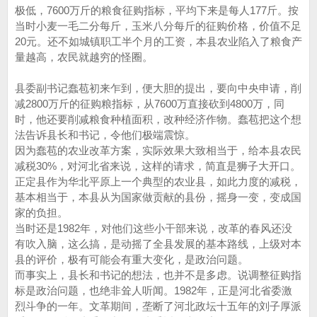
极低，7600万斤的粮食征购指标，平均下来是每人177斤。按
当时小麦一毛二分每斤，玉米八分每斤的征购价格，价值不足
20元。还不如城镇职工半个月的工资，本县农业陷入了粮食产
量越高，农民就越穷的怪圈。
县委副书记蠢苞初来乍到，便大胆的提出，要向中央申请，削
减2800万斤的征购粮指标，从7600万直接砍到4800万，同
时，他还要削减粮食种植面积，改种经济作物。蠢苞把这个想
法告诉县长和书记，令他们极端震惊。
因为蠢苞的农业改革方案，实际效果大致相当于，给本县农民
减税30%，对河北省来说，这样的请求，简直是狮子大开口。
正定县作为华北平原上一个典型的农业县，如此力度的减税，
基本相当于，本县从为国家做贡献的县份，摇身一变，变成国
家的负担。
当时还是1982年，对他们这些小干部来说，改革的春风还没
有吹入脑，这么搞，是动摇了全县发展的基本路线，上级对本
县的评价，极有可能会有重大变化，是政治问题。
而事实上，县长和书记的想法，也并不是多虑。说调整征购指
标是政治问题，也绝非耸人听闻。1982年，正是河北省委激
烈斗争的一年。文革期间，垄断了河北政坛十五年的刘子厚派