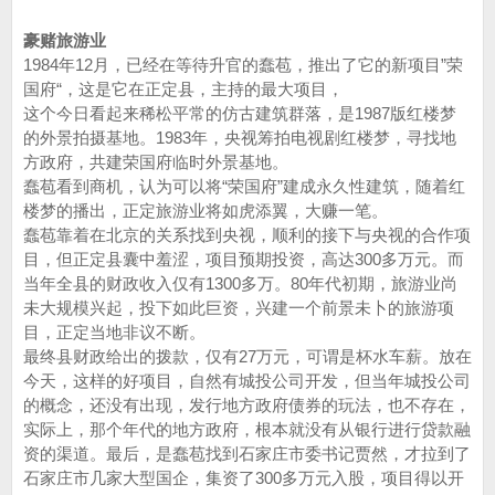
豪赌旅游业
1984年12月，已经在等待升官的蠢苞，推出了它的新项目”荣
国府“，这是它在正定县，主持的最大项目，
这个今日看起来稀松平常的仿古建筑群落，是1987版红楼梦
的外景拍摄基地。1983年，央视筹拍电视剧红楼梦，寻找地
方政府，共建荣国府临时外景基地。
蠢苞看到商机，认为可以将“荣国府”建成永久性建筑，随着红
楼梦的播出，正定旅游业将如虎添翼，大赚一笔。
蠢苞靠着在北京的关系找到央视，顺利的接下与央视的合作项
目，但正定县囊中羞涩，项目预期投资，高达300多万元。而
当年全县的财政收入仅有1300多万。80年代初期，旅游业尚
未大规模兴起，投下如此巨资，兴建一个前景未卜的旅游项
目，正定当地非议不断。
最终县财政给出的拨款，仅有27万元，可谓是杯水车薪。放在
今天，这样的好项目，自然有城投公司开发，但当年城投公司
的概念，还没有出现，发行地方政府债券的玩法，也不存在，
实际上，那个年代的地方政府，根本就没有从银行进行贷款融
资的渠道。最后，是蠢苞找到石家庄市委书记贾然，才拉到了
石家庄市几家大型国企，集资了300多万元入股，项目得以开