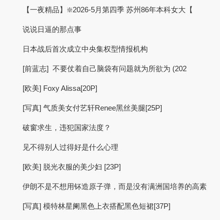
【一夜精品】❇️2026-5月第四季 苏州86年本科女大【
说说日逼的那点事
日本战后首次成立中央集权型情报机构
[前蓝志] 不要仗着自己脑袋有问题就为所欲为 (202
[欧美] Foxy Alissa[20P]
[写真] 气质美女付艺轩Renee黑丝美腿[25P]
破窗求生，违犯国家法度？
见不得别人过得好是什么心理
[欧美] 脱光衣服的美少妇 [23P]
伊朗不是不想用钚造原子弹，而是没有满洲国培养的高素
[写真] 模特林星阑黑色上衣搭配黑色短裙[37P]