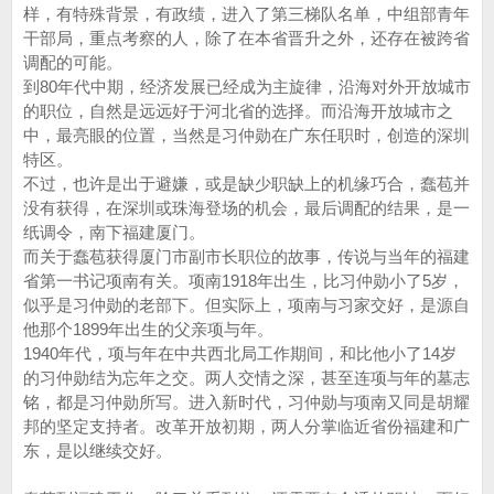
样，有特殊背景，有政绩，进入了第三梯队名单，中组部青年
干部局，重点考察的人，除了在本省晋升之外，还存在被跨省
调配的可能。
到80年代中期，经济发展已经成为主旋律，沿海对外开放城市
的职位，自然是远远好于河北省的选择。而沿海开放城市之
中，最亮眼的位置，当然是习仲勋在广东任职时，创造的深圳
特区。
不过，也许是出于避嫌，或是缺少职缺上的机缘巧合，蠢苞并
没有获得，在深圳或珠海登场的机会，最后调配的结果，是一
纸调令，南下福建厦门。
而关于蠢苞获得厦门市副市长职位的故事，传说与当年的福建
省第一书记项南有关。项南1918年出生，比习仲勋小了5岁，
似乎是习仲勋的老部下。但实际上，项南与习家交好，是源自
他那个1899年出生的父亲项与年。
1940年代，项与年在中共西北局工作期间，和比他小了14岁
的习仲勋结为忘年之交。两人交情之深，甚至连项与年的墓志
铭，都是习仲勋所写。进入新时代，习仲勋与项南又同是胡耀
邦的坚定支持者。改革开放初期，两人分掌临近省份福建和广
东，是以继续交好。