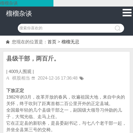
榴榴杂谈
榴榴杂谈
您现在的位置是：
首页
>
榴榴无忌
县级干部，两百斤。
|
4009人围观 |
棋股相当
2024-12-16 17:36:48
下放正定
1982年的3月，改革开放的春风，吹遍祖国大地，来自中央的
关怀，终于吹到了距离首都二百公里开外的正定县城。
全国最年轻的几个县级干部之一，副国级大领导习仲勋的儿
子，大驾光临、走马上任。
它在正定县的新职务，是县委副书记，与七八个老干部一起，
并坐全县第三号的交椅。