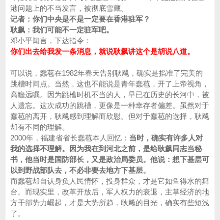
港问题上的不当发言，被彻底雪藏。
记者：你们中央是不是一定要在香港驻军？
耿飙：我们可能不一定驻军吧。
邓小平闻言，下达指令：
你们出去给我发一条消息，就说耿飙讲这个是胡说八道。
可以说，蠢苞在1982年春天告别耿飚，确实是掐准了完美的
跳槽时间点。当然，这也不能说是青年蠢苞，开了上帝视角，
高瞻远瞩。因为跳槽时机不当的人，早已在历史的长河中，被
人遗忘。这次成功的跳槽，更像是一种幸存者偏差。虽然对于
蠢苞的离开，耿飚感到理解而欣慰。但对于蠢苞的选择，耿飚
却有不同的理解。
2000年，福建省省长蠢苞本人回忆：
当时，确实有许多人对
我的选择不理解。因为我在到河北之前，是给耿飙同志当秘
书，他当时是国防部长，又是政治局委员。他说：想下基层可
以到野战部队去，不必非要去地方下基层。
而蠢苞却自认身负人民情怀，投身群众，才是它如鱼得水的舞
台。而现实里，改革开放后，军人权力的衰退，主掌经济的地
方干部势力崛起，才是大势所趋，耿飚的目光，确实有些短浅
了。