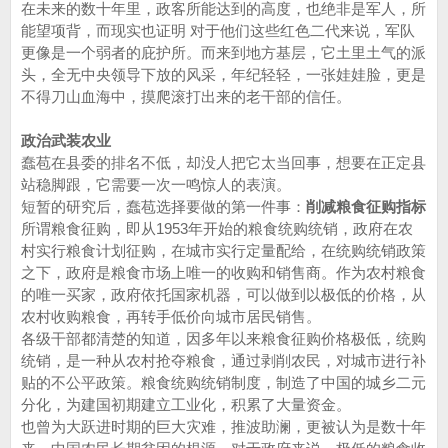
在未来的数十年里，政客所能达到的高度，也绝非是军人，所
能望项背，而现实也证明 对于他们这些红色二代来说，军队
更像是一个弱者的庇护所。而来到地方基层，它土里土气的派
头，全无中央领导下放的风采，年纪轻轻，一张娃娃脸，更是
不得刀山血海中，摸爬滚打出来的老干部的信任。
政治武装农业
蠢苞在县委的排名不低，却没人把它太当回事，想要在正定县
站稳脚跟，它需要一次一鸣惊人的表演。
短暂的研究后，蠢苞选择要做的第一件事：
削减粮食征购指标
所谓粮食征购，即从1953年开始的粮食统购统销，政府在农
村实行粮食计划征购，在城市实行定量配给，在统购统销政策
之下，政府是粮食市场上唯一的收购和销售商。作为农村粮食
的唯一买家，政府依托国家机器，可以做到以极低的价格，从
农村收购粮食，再转手低价向城市居民销售。
各级干部都清楚的知道，因多年以来粮食征购价格极低，统购
统销，是一种从农村抢夺粮食，通过剥削农民，对城市进行补
贴的不公平政策。粮食统购统销制度，制造了中国的城乡二元
分化，为建国初期建立工业化，积累了大量资金。
也曾为大跃进时期的巨大灾难，推波助澜，更被认为是数十年