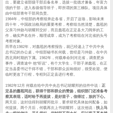
出，要建立省部级干部后备名单，选拔一批德才兼备，年富力
强的干部，进入各级领导班子，即所谓的第三梯队。项目具体
由中组部青年干部局负责。
1984年，中组部的考察组奔赴各省，开启了这场，影响未来
四十年，中国政治格局的重要考察，考察组当然清楚，蠢苞的
父亲习仲勋与胡耀邦交好，而且蠢苞在正定县大刀阔斧的工
作，确实声名在外，顺理成章，成为了考察组在河北省的头号
考察对象。
而早在1982年，对蠢苞的考察报告，就已经递上了中共中央
总书记的办公桌，中组部秘书长何载，曾经是习仲勋，在中共
西北局时期的下属。1982年，何载奉命到河北省，调查肥乡
事件，调查途中 他“听说”，有个大学生，干部子弟蠢苞，在正
定当县委书记干得不错，干部和群众反响很好，很受欢迎。便
临时更改了行程，专程到正定县进行考察。
1982年12月 何载在给中共中央总书记胡耀邦的信件中说：
正
定县的蠢苞同志，获得干部和群众的赞扬，组织部门还准备考
察其表现，适时给予再提拔，是好苗子，信得过，放的下心。
两天后，这封信得到胡耀邦批示，要求研究具体如何配备，如
何提拔。两个月后，何载再次上书胡耀邦，这次他说：
扶上马