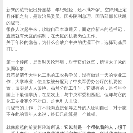
新来的苞书记出身显赫，年纪轻轻，还不满29岁。空降到正定
县任职之前，是政治局委员、国务院副总理、国防部部长耿飚
的秘书。
很多人吹起牛来，吹嘘自己本事通天，而这位新来的苞书记，
直接就有天庭的编制，在天庭的机要岗位工作。
关于年轻的蠢苞，为什么会放弃中央的优渥工作，选择到基层
打拼。
第一个传闻，是当时舆论环境，对于它们这些，所谓太子党的
负面印象。
蠢苞是清华大学化工系的工农兵学员，没有做过一天的专业工
作，大学毕业，便直接被分配到了中央军委办公厅的机要位
置，属实是人人羡艳。虽然分配工作时，它拥有的，是当年全
国上下最佳学历，在层次上，与中央军委相匹配。但却与它的
化工专业完全不对口。难免引人非议。
而秘书的工作，并不能向直接领导之外的人证明自己，对于志
不在此的青年人来说，终归只能算是一个跳板。
就像蠢苞的前妻柯玲玲所说：
它以前是一个很执着的人，想干