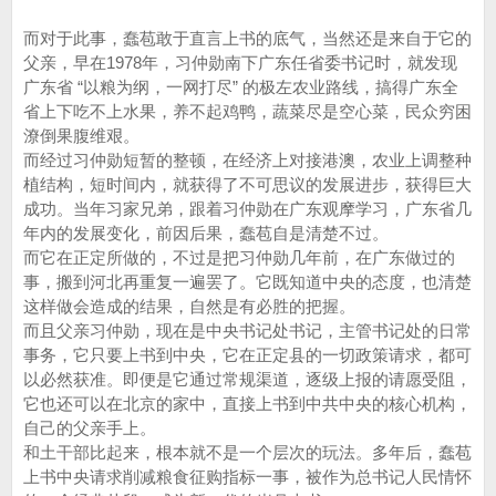
而对于此事，蠢苞敢于直言上书的底气，当然还是来自于它的
父亲，早在1978年，习仲勋南下广东任省委书记时，就发现
广东省 “以粮为纲，一网打尽” 的极左农业路线，搞得广东全
省上下吃不上水果，养不起鸡鸭，蔬菜尽是空心菜，民众穷困
潦倒果腹维艰。
而经过习仲勋短暂的整顿，在经济上对接港澳，农业上调整种
植结构，短时间内，就获得了不可思议的发展进步，获得巨大
成功。当年习家兄弟，跟着习仲勋在广东观摩学习，广东省几
年内的发展变化，前因后果，蠢苞自是清楚不过。
而它在正定所做的，不过是把习仲勋几年前，在广东做过的
事，搬到河北再重复一遍罢了。它既知道中央的态度，也清楚
这样做会造成的结果，自然是有必胜的把握。
而且父亲习仲勋，现在是中央书记处书记，主管书记处的日常
事务，它只要上书到中央，它在正定县的一切政策请求，都可
以必然获准。即便是它通过常规渠道，逐级上报的请愿受阻，
它也还可以在北京的家中，直接上书到中共中央的核心机构，
自己的父亲手上。
和土干部比起来，根本就不是一个层次的玩法。多年后，蠢苞
上书中央请求削减粮食征购指标一事，被作为总书记人民情怀