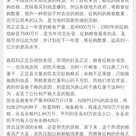
来，中国农民长期贫困的根源。对于政府来说，极低的粮食收
购价格，意味着买到就是赚到。所以各级地方政府，将粮食征
购数量，视作一种类似于对农业的税收。征购到的粮食数量，
也可以简单的认为，是当地对国家所做的贡献。
而正定县上一年度的粮食产量，是40000万斤，1982年的征购
指标是7600万斤，是当年河北全省，征购粮食最多的县。县
领导亦以此为荣，并计划在下一年度，将征购数量，提高到一
亿斤的更高水平。
蠢苞到正定后很快发现，所谓的好县正定，粮食征购全省第
一，但当地农民，却吃不饱饭。当时一斤粮食，可以换三斤红
薯干，正定县大量农民卖完征购粮后，余粮不足果腹，只能偷
偷跑到临县，用粮食换红薯和山药干充饥。而他们舍近求远，
跑到邻县换干粮的原因，则是因为换山药干换红薯干这种行
为，会丢了公社和产粮大县的脸面。
按全县粮食年产量40000万斤计算，扣除约15%的农业税，再
扣除20%的种子，牲畜饲料，储备粮等，再减去7600万斤征购
粮，全县余粮约1.84万斤。平均到全县43万农业人口，全县农
民平均每人仅有余粮428斤。
而且这所谓的余粮，还是带壳的原粮。算下来，这个所谓的粮
食高产大县，农民仅能以粗粮勉强果腹。而粮食征购的价格又