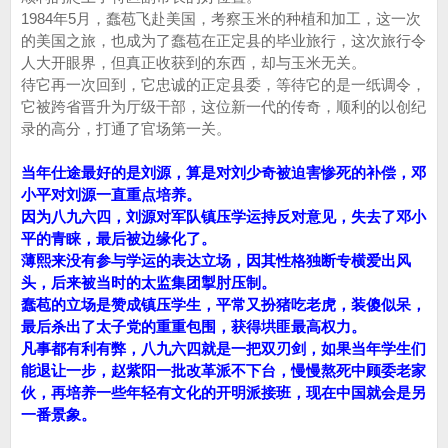
1984年5月，蠢苞飞赴美国，考察玉米的种植和加工，这一次
的美国之旅，也成为了蠢苞在正定县的毕业旅行，这次旅行令
人大开眼界，但真正收获到的东西，却与玉米无关。
待它再一次回到，它忠诚的正定县委，等待它的是一纸调令，
它被跨省晋升为厅级干部，这位新一代的传奇，顺利的以创纪
录的高分，打通了官场第一关。
当年仕途最好的是刘源，算是对刘少奇被迫害惨死的补偿，邓
小平对刘源一直重点培养。
因为八九六四，刘源对军队镇压学运持反对意见，失去了邓小
平的青睐，最后被边缘化了。
薄熙来没有参与学运的表达立场，因其性格独断专横爱出风
头，后来被当时的太监集团掣肘压制。
蠢苞的立场是赞成镇压学生，平常又扮猪吃老虎，装傻似呆，
最后杀出了太子党的重重包围，获得垬匪最高权力。
凡事都有利有弊，八九六四就是一把双刃剑，如果当年学生们
能退让一步，赵紫阳一批改革派不下台，慢慢熬死中顾委老家
伙，再培养一些年轻有文化的开明派接班，现在中国就会是另
一番景象。