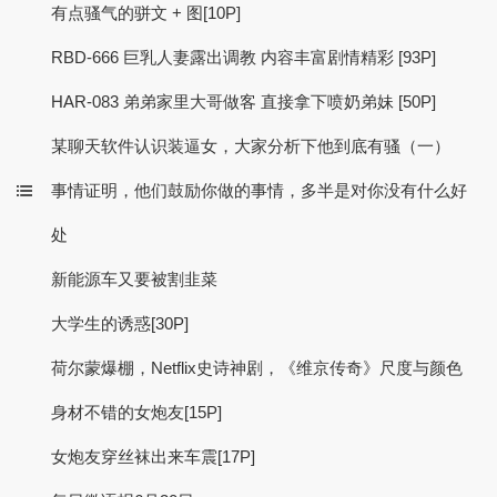
有点骚气的骈文 + 图[10P]
RBD-666 巨乳人妻露出调教 内容丰富剧情精彩 [93P]
HAR-083 弟弟家里大哥做客 直接拿下喷奶弟妹 [50P]
某聊天软件认识装逼女，大家分析下他到底有骚（一）
事情证明，他们鼓励你做的事情，多半是对你没有什么好
处
新能源车又要被割韭菜
大学生的诱惑[30P]
荷尔蒙爆棚，Netflix史诗神剧，《维京传奇》尺度与颜色
身材不错的女炮友[15P]
女炮友穿丝袜出来车震[17P]