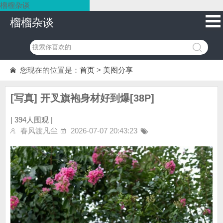
榴榴杂谈
榴榴杂谈
您现在的位置是：
首页
>
美图分享
[写真] 开叉旗袍身材好到爆[38P]
|
394人围观 |
春风渡凡尘
2026-07-07 20:43:23