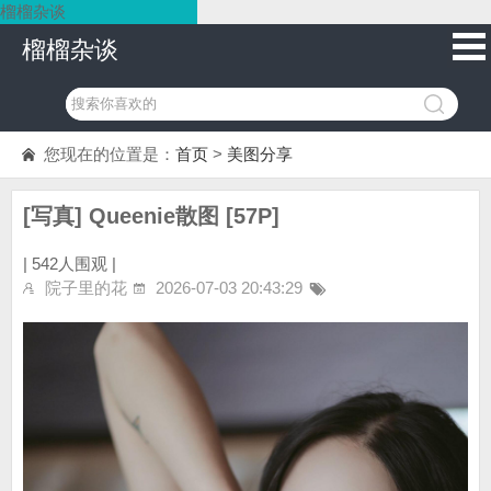
榴榴杂谈
榴榴杂谈
您现在的位置是：
首页
>
美图分享
[写真] Queenie散图 [57P]
|
542人围观 |
院子里的花
2026-07-03 20:43:29