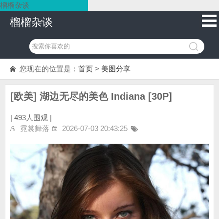
榴榴杂谈
榴榴杂谈
您现在的位置是：
首页
>
美图分享
[欧美] 湖边无尽的美色 Indiana [30P]
|
493人围观 |
霓裳舞落
2026-07-03 20:43:25