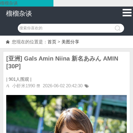
榴榴杂谈
榴榴杂谈
您现在的位置是：
首页
>
美图分享
[亚洲] Gals Amin Niina 新名あみん AMIN
[30P]
|
901人围观 |
小虾米1990
2026-06-02 20:42:30