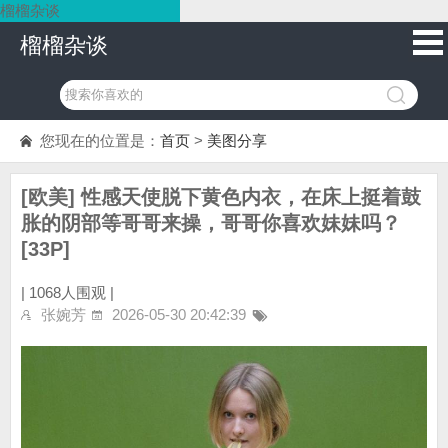
榴榴杂谈
榴榴杂谈
您现在的位置是：
首页
>
美图分享
[欧美] 性感天使脱下黄色内衣，在床上挺着鼓
胀的阴部等哥哥来操，哥哥你喜欢妹妹吗？
[33P]
|
1068人围观 |
张婉芳
2026-05-30 20:42:39