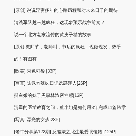
[原创] 说说淫妻多年的心路历程和对未来日子的期待
清洗军队越来越疯狂，这现象预示战争前奏？
说一个北方老家流传的黄皮子精的故事
[原创]教师节，老师叫，节后的疯狂，现做现发，热乎
的！有图有
[欧美] 秀色可餐 [33P]
[写真] 陈佩奇辣妹日记诱惑迷人[26P]
挺白嫩的妹子黑森林浓密性感[13P]
沉重的医学教育之问，董小姐是如何用3年完成11篇跨学
[写真] 漂亮的女孩[28P]
[老牛分享第122期] 反差婊之此生最爱眼镜婊 [125P]