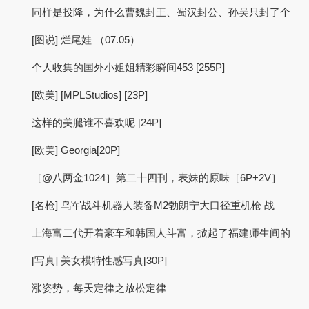
同样是投降，为什么曹魏封王、蜀汉封公、孙吴只封了个
[图说] 烂尾娃 （07.05）
个人收集的国外小姐姐精彩瞬间453 [255P]
[欧美] [MPLStudios] [23P]
这样的美腿谁不喜欢呢 [24P]
[欧美] Georgia[20P]
［@八两金1024］第二十四刊，表妹的原味［6P+2V］
[名枪] 乌军战斗机器人装备M2勃朗宁大口径重机枪 战
上海富二代开着豪车和韩国人斗富，掀起了福建师生间的
[写真] 美女模特性感写真[30P]
涨姿势，每天定律之放松定律