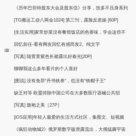
《历年巴菲特股东大会及股东信》分享，技多不压身系列
[TG搬运工@八两金1024] 第三刊，露脸反差婊 [60P]
[生活实用]家常炒菜没有餐馆饭店的色香味，学会这些不
回忆前任-看有网友回忆有感而发2。纯文字
[写真] 陆萱萱紫色长裙露出好春光[20P]
聊聊我这么多年看片的个人喜好
[图说] 没有免罪“丹书铁券”，也没有“铁帽子王”
缺乏对等 欧盟排除中国公司在大多数医疗器械公共招
[写真] 旗袍之美［27P］
[iOS应用]年轻人最爱的生活方式社区，集图文、短视频
《疯狂动物城2》俄罗斯数字版泄露流出，大俄猛薅宇宙