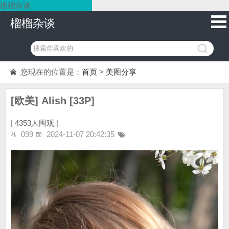
榴榴杂谈
榴榴杂谈
您现在的位置是：
首页
>
美图分享
[欧美] Alish [33P]
|
4353人围观 |
099
2024-11-07 20:42:35